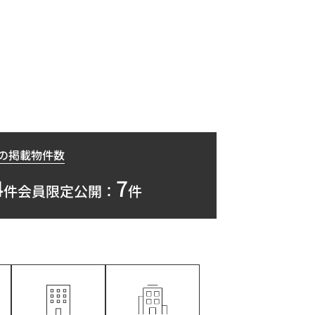
の掲載物件数
4
7
件
会員限定公開：
件