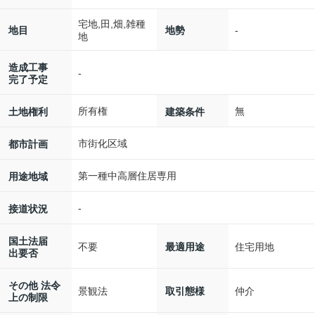
宅地,田,畑,雑種
-
地目
地勢
地
造成工事
-
完了予定
所有権
無
土地権利
建築条件
市街化区域
都市計画
第一種中高層住居専用
用途地域
-
接道状況
国土法届
不要
住宅用地
最適用途
出要否
その他 法令
景観法
仲介
取引態様
上の制限