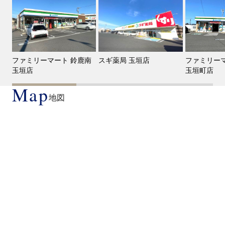
ファミリーマート 鈴鹿南
スギ薬局 玉垣店
ファミリーマ
玉垣店
玉垣町店
Map
地図