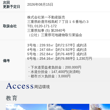
次回
2026年08月15日
更新予定日
株式会社第一不動産販売
三重県鈴鹿市桜島町７丁目１６番地の３
TEL:0120-171-172
取扱会社
三重県知事 (5) 第2840号
（公社）三重県宅地建物取引業協会
3号地：239.93㎡【約72.57坪】成約済
4号地：247.68㎡【約74.92坪】成約済
5号地：252.84㎡【約76.48坪】成約済
6号地：254.16㎡【約76.88坪】1,230万円
備考
・下水道受益者負担金：200,000円
・水道分担金：147,400円(決済時)
・都市ガス負担金：3,000円
Access
周辺環境
教育