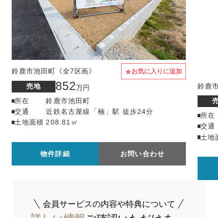
★
鈴鹿市池田町《全7区画》
お気に入りに追加
852
鈴鹿
売地
万円
所在
鈴鹿市池田町
交通
近鉄名古屋線「楠」駅 徒歩24分
所在
土地面積
208.81㎡
交通
土地
物件詳細
お問い合わせ
会員サービスの内容や特典について