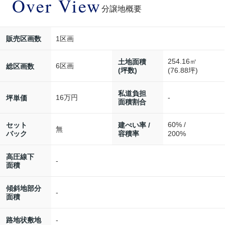
Over View
分譲地概要
1区画
販売区画数
254.16㎡
土地面積
6区画
総区画数
(坪数)
(76.88坪)
私道負担
16万円
-
坪単価
面積割合
60% /
セット
建ぺい率 /
無
バック
容積率
200%
高圧線下
-
面積
傾斜地部分
-
面積
-
路地状敷地