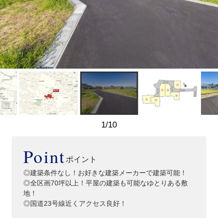
1
/
10
Point
ポイント
◎建築条件なし！お好きな建築メーカーで建築可能！
◎全区画70坪以上！平屋の建築も可能なゆとりある敷
地！
◎国道23号線近くアクセス良好！