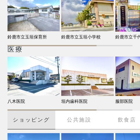
鈴鹿市立玉垣保育所
鈴鹿市立玉垣小学校
鈴鹿市立千
医療
八木医院
垣内歯科医院
服部医院
ショッピング
公共施設
飲食店