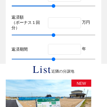
返済額
万円
（ボーナス１回
分）
年
返済期間
List
近隣の分譲地
NEW