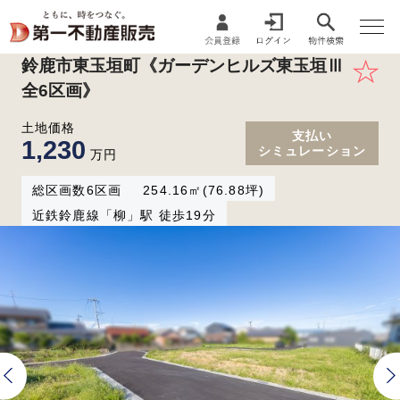
鈴鹿市東玉垣町《ガーデンヒルズ東玉垣Ⅲ
全6区画》
土地価格
支払い
1,230
シミュレーション
万円
総区画数6区画
254.16㎡(76.88坪)
近鉄鈴鹿線「柳」駅 徒歩19分