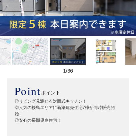
1
/
36
Point
ポイント
◎リビング見渡せる対面式キッチン！
◎人気の桜島エリアに新築建売住宅7棟が同時販売開
始！
◎安心の長期優良住宅！