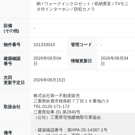
納 / ウォークインクロゼット / 収納豊富 / TVモニ
タ付インターホン / 防犯カメラ
設備
-
(その他)
101333010
-
物件番号
管理コード
2026年08月04
2026年08月04
建築確認
情報更新日
番号
日
日
次回
2026年08月15日
更新予定日
株式会社第一不動産販売
三重県鈴鹿市桜島町７丁目１６番地の３
TEL:0120-171-172
取扱会社
三重県知事 (5) 第2840号
（公社）三重県宅地建物取引業協会
・建築確認番号：第HPA-25-14387-1号
備考