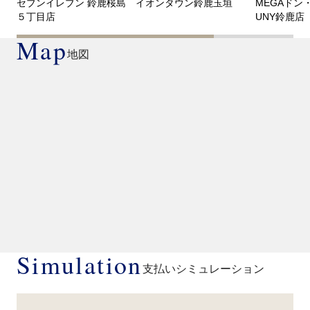
セブンイレブン 鈴鹿桜島
イオンタウン鈴鹿玉垣
MEGAドン
５丁目店
UNY鈴鹿店
Map
地図
Simulation
支払いシミュレーション