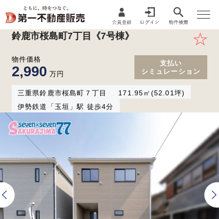
鈴鹿市桜島町7丁目《7号棟》
物件価格
支払い
2,990
シミュレーション
万円
三重県
鈴鹿市
桜島町
７丁目
171.95㎡(52.01坪)
伊勢鉄道「玉垣」駅 徒歩4分