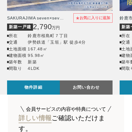
★
SAKURAJIMA seven×seven 7×7
お気に入りに追加
2,790
新築一戸建
新築
万円
所在
鈴鹿市桜島町７丁目
所在
交通
伊勢鉄道「玉垣」駅 徒歩4分
交通
土地面積
167.48㎡
土地
建物面積
95.98㎡
建物
築年数
新築
築年
間取り
4LDK
間取
物件詳細
お問い合わせ
会員サービスの内容や特典について
詳しい情報
ご確認いただけま
す。