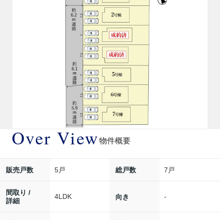
Over View
物件概要
5戸
7戸
販売戸数
総戸数
間取り /
4LDK
-
向き
詳細