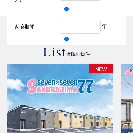
分）
年
返済期間
List
近隣の物件
NEW