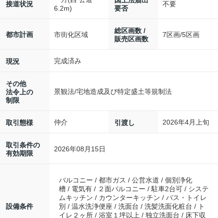
不要
接道状況
要否
6.2m)
総区画数 /
市街化区域
7区画/5区画
都市計画
販売区画数
完成済み
現況
その他
景観法/宅地造成及び特定盛土等規制法
法令上の
制限
仲介
2026年4月上旬
取引態様
引渡し
取引条件の
2026年08月15日
有効期限
バルコニー / 都市ガス / 公営水道 / 個別浄化
槽 / 電気有 / ２面バルコニー / 駐車2台可 / システ
ムキッチン / カウンターキッチン / バス・トイレ
設備条件
別 / 温水洗浄便座 / 洗面台 / 洗髪洗面化粧台 / ト
イレ２ヶ所 / 浴室１坪以上 / 独立洗面台 / 床下収