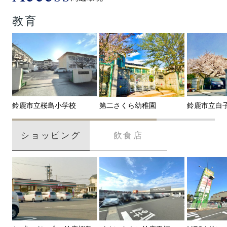
教育
鈴鹿市立桜島小学校
鈴鹿市立白
第二さくら幼稚園
ショッピング
飲食店