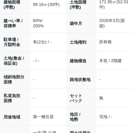
171.95㎡(52.01
建物面積
土地面積
99.18㎡(30坪)
(坪数)
(坪数)
坪)
60%/
2026年3月(新
建ぺい率 /
築年月
容積率
200%
築)
駐車場 /
有(2台) / -
所有権
土地権利
月額料金
土地(敷金 /
- / -
木造 / 2階建
建物構造
保証金)
傾斜地部分
-
-
路地状敷地
面積
私道負担
セット
-
無
面積
バック
地目 /
第一種住居
宅地 / -
用途地域
地勢
一方(西 公道
国土法届出