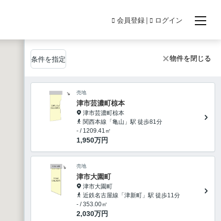
会員登録
ログイン
物件を閉じる
物件を閉じる
条件を指定
売地
津市芸濃町椋本
津市芸濃町椋本
関西本線「亀山」駅 徒歩81分
- / 1209.41㎡
1,950
万円
売地
津市大園町
津市大園町
近鉄名古屋線「津新町」駅 徒歩11分
- / 353.00㎡
2,030
万円