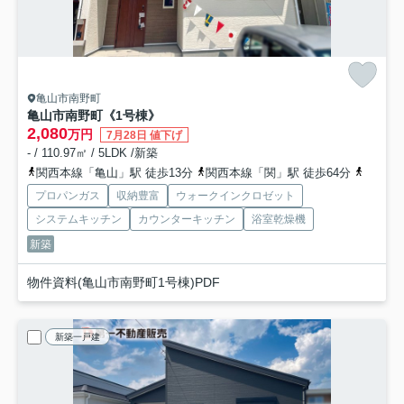
亀山市南野町
亀山市南野町《1号棟》
2,080
万円
7月28日 値下げ
- / 110.97㎡ / 5LDK /新築
関西本線「亀山」駅 徒歩13分
関西本線「関」駅 徒歩64分
関西本
プロパンガス
収納豊富
ウォークインクロゼット
システムキッチン
カウンターキッチン
浴室乾燥機
新築
物件資料(亀山市南野町1号棟)PDF
新築一戸建