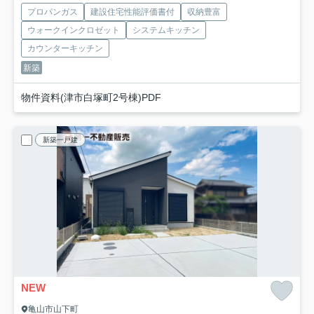
プロパンガス
建設住宅性能評価書付
収納豊富
ウォークインクロゼット
システムキッチン
カウンターキッチン
新築
物件資料(津市白塚町2号棟)PDF
新築一戸建
NEW
亀山市山下町