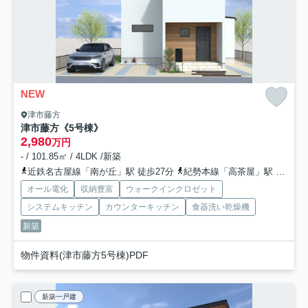
NEW
津市藤方
津市藤方《5号棟》
2,980
万円
- / 101.85㎡ / 4LDK /新築
近鉄名古屋線「南が丘」駅 徒歩27分
紀勢本線「高茶屋」駅 徒歩31分
オール電化
収納豊富
ウォークインクロゼット
システムキッチン
カウンターキッチン
食器洗い乾燥機
新築
物件資料(津市藤方5号棟)PDF
新築一戸建