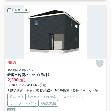
新築一戸建
NEW
鈴鹿市鈴鹿ハイツ
鈴鹿市鈴鹿ハイツ《1号棟》
2,390
万円
- / 109.08㎡ / 4SLDK /予定
伊勢鉄道「玉垣」駅 徒歩22分
伊勢鉄道「鈴鹿サーキット稲生」駅 徒歩29分
駐車2台可
都市ガス
収納豊富
システムキッチン
カウンターキッチン
浴室乾燥機
新築