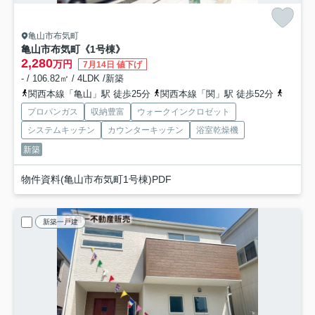
亀山市布気町
亀山市布気町《1号棟》
2,280
万円
7月14日 値下げ
- / 106.82㎡ / 4LDK /新築
関西本線「亀山」駅 徒歩25分
関西本線「関」駅 徒歩52分
関西本
プロパンガス
収納豊富
ウォークインクロゼット
システムキッチン
カウンターキッチン
浴室乾燥機
新築
物件資料(亀山市布気町1号棟)PDF
新築一戸建