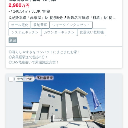
2,980
万円
- / 140.54㎡ / 3LDK /新築
紀勢本線「高茶屋」駅 徒歩6分
近鉄名古屋線「桃園」駅 徒歩44分
オール電化
収納豊富
ウォークインクロゼット
システムキッチン
カウンターキッチン
食器洗い乾燥機
新築
◎暮らしやすさをコンパクトにまとまたお家！
◎高茶屋駅まで徒歩6分！
◎165号線沿いで周辺施設充実！
中古一戸建