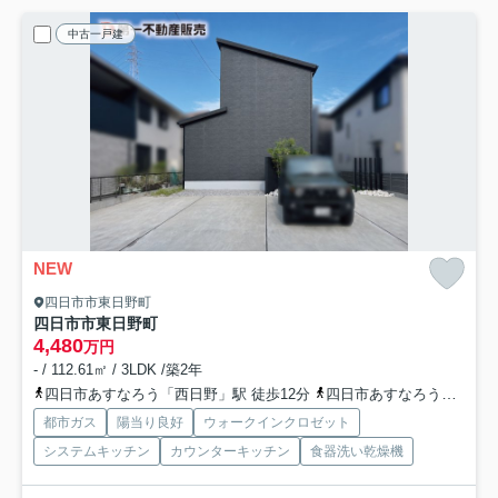
中古一戸建
NEW
四日市市東日野町
四日市市東日野町
4,480
万円
- / 112.61㎡ / 3LDK /築2年
四日市あすなろう「西日野」駅 徒歩12分
四日市あすなろう「日永」駅 徒歩14分
都市ガス
陽当り良好
ウォークインクロゼット
システムキッチン
カウンターキッチン
食器洗い乾燥機