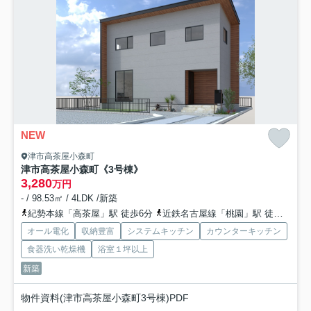
NEW
津市高茶屋小森町
津市高茶屋小森町《3号棟》
3,280
万円
- / 98.53㎡ / 4LDK /新築
紀勢本線「高茶屋」駅 徒歩6分
近鉄名古屋線「桃園」駅 徒歩44分
オール電化
収納豊富
システムキッチン
カウンターキッチン
食器洗い乾燥機
浴室１坪以上
新築
物件資料(津市高茶屋小森町3号棟)PDF