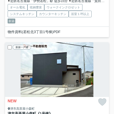
近鉄名古屋線「伊勢若松」駅 徒歩15分
近鉄名古屋線「箕田」駅 徒歩19分
オール電化
収納豊富
ウォークインクロゼット
システムキッチン
カウンターキッチン
浴室１坪以上
新築
物件資料(若松北3丁目1号棟)PDF
新築一戸建
NEW
津市高茶屋小森町
津市高茶屋小森町《1号棟》