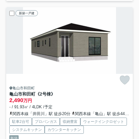
新築一戸建
亀山市和田町
亀山市和田町《2号棟》
2,490
万円
- / 91.93㎡ / 4LDK /予定
関西本線「井田川」駅 徒歩20分
関西本線「亀山」駅 徒歩44分
紀
駐車2台可
プロパンガス
収納豊富
ウォークインクロゼット
システムキッチン
カウンターキッチン
新築