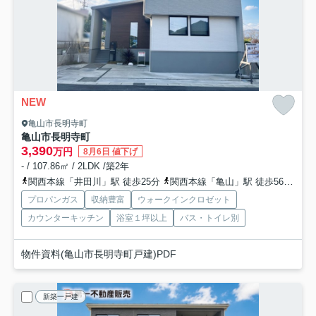
NEW
亀山市長明寺町
亀山市長明寺町
3,390
万円
8月6日 値下げ
- / 107.86㎡ / 2LDK /築2年
関西本線「井田川」駅 徒歩25分
関西本線「亀山」駅 徒歩56分
関
プロパンガス
収納豊富
ウォークインクロゼット
カウンターキッチン
浴室１坪以上
バス・トイレ別
物件資料(亀山市長明寺町戸建)PDF
新築一戸建