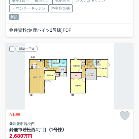
駐車2台可
都市ガス
収納豊富
システムキッチン
カウンターキッチン
浴室乾燥機
新築
物件資料(鈴鹿ハイツ2号棟)PDF
新築一戸建
NEW
鈴鹿市若松西
鈴鹿市若松西4丁目《1号棟》
2,680
万円