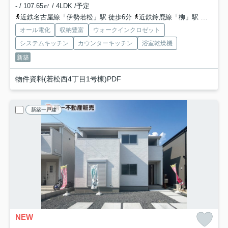
- / 107.65㎡ / 4LDK /予定
近鉄名古屋線「伊勢若松」駅 徒歩6分
近鉄鈴鹿線「柳」駅 徒歩21分
オール電化
収納豊富
ウォークインクロゼット
システムキッチン
カウンターキッチン
浴室乾燥機
新築
物件資料(若松西4丁目1号棟)PDF
新築一戸建
NEW