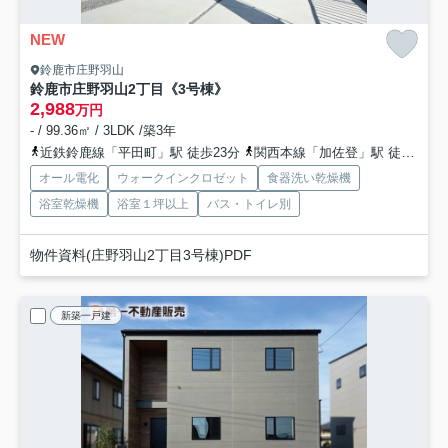
NEW
鈴鹿市庄野羽山
鈴鹿市庄野羽山2丁目《3号棟》
2,988
万円
- / 99.36㎡ / 3LDK /築3年
近鉄鈴鹿線「平田町」駅 徒歩23分
関西本線「加佐登」駅 徒歩31分
オール電化
ウォークインクロゼット
食器洗い乾燥機
浴室乾燥機
浴室１坪以上
バス・トイレ別
物件資料(庄野羽山2丁目3号棟)PDF
新築一戸建