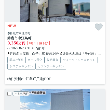
NEW
鈴鹿市中江島町
鈴鹿市中江島町
3,350
万円
8月6日 値下げ
- / 102.68㎡ / 3LDK /築1年
近鉄名古屋線「白子」駅 徒歩14分
近鉄名古屋線「千代崎」駅 徒歩27分
駐車2台可
オール電化
収納豊富
ウォークインクロゼット
システムキッチン
カウンターキッチン
物件資料(中江島町戸建)PDF
中古一戸建