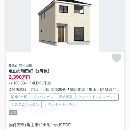
亀山市和田町
亀山市和田町《1号棟》
2,390
万円
- / 105.30㎡ / 4LDK /予定
関西本線「井田川」駅 徒歩20分
関西本線「亀山」駅 徒歩44分
紀
駐車2台可
プロパンガス
収納豊富
ウォークインクロゼット
システムキッチン
カウンターキッチン
新築
物件資料(亀山市和田町1号棟)PDF