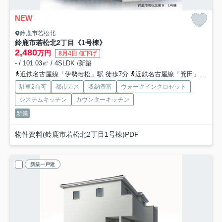
NEW
鈴鹿市若松北
鈴鹿市若松北2丁目《1号棟》
2,480
万円
8月4日 値下げ
- / 101.03㎡ / 4SLDK /新築
近鉄名古屋線「伊勢若松」駅 徒歩7分
近鉄名古屋線「箕田」駅 徒歩26分
駐車2台可
都市ガス
収納豊富
ウォークインクロゼット
システムキッチン
カウンターキッチン
新築
物件資料(鈴鹿市若松北2丁目1号棟)PDF
新築一戸建