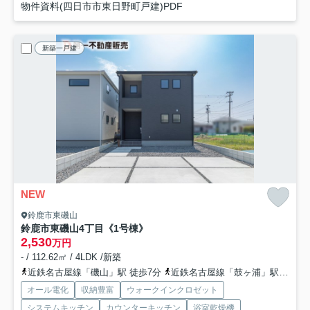
物件資料(四日市市東日野町戸建)PDF
新築一戸建
NEW
鈴鹿市東磯山
鈴鹿市東磯山4丁目《1号棟》
2,530
万円
- / 112.62㎡ / 4LDK /新築
近鉄名古屋線「磯山」駅 徒歩7分
近鉄名古屋線「鼓ヶ浦」駅 徒歩23分
オール電化
収納豊富
ウォークインクロゼット
システムキッチン
カウンターキッチン
浴室乾燥機