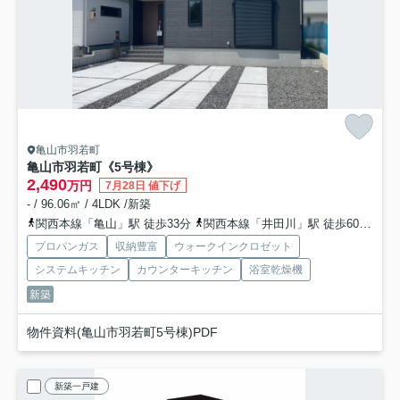
亀山市羽若町
亀山市羽若町《5号棟》
2,490
万円
7月28日 値下げ
- / 96.06㎡ / 4LDK /新築
関西本線「亀山」駅 徒歩33分
関西本線「井田川」駅 徒歩60分
関
プロパンガス
収納豊富
ウォークインクロゼット
システムキッチン
カウンターキッチン
浴室乾燥機
新築
物件資料(亀山市羽若町5号棟)PDF
新築一戸建