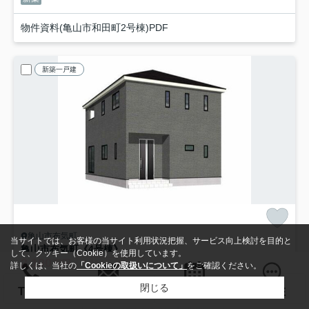
物件資料(亀山市和田町2号棟)PDF
新築一戸建
亀山市布気町
当サイトでは、お客様の当サイト利用状況把握、サービス向上検討を目的と
亀山市布気町《4号棟》
して、クッキー（Cookie）を使用しています。
2,190
万円
7月14日 値下げ
詳しくは、当社の
「Cookieの取扱いについて」
をご確認ください。
- / 110.97㎡ / 4LDK /予定
閉じる
検索条件を変更
まとめてお問い合わせ
お問い合わせ
TEL
来店予約
LINE
関西本線「亀山」駅 徒歩22分
関西本線「関」駅 徒歩54分
関西本