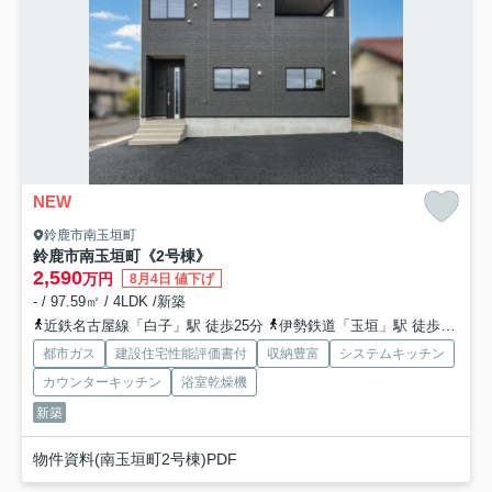
NEW
鈴鹿市南玉垣町
鈴鹿市南玉垣町《2号棟》
2,590
万円
8月4日 値下げ
- / 97.59㎡ / 4LDK /新築
近鉄名古屋線「白子」駅 徒歩25分
伊勢鉄道「玉垣」駅 徒歩32分
都市ガス
建設住宅性能評価書付
収納豊富
システムキッチン
カウンターキッチン
浴室乾燥機
新築
物件資料(南玉垣町2号棟)PDF