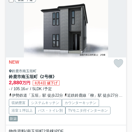
NEW
鈴鹿市南玉垣町
鈴鹿市南玉垣町《2号棟》
2,880
万円
8月4日 値下げ
- / 105.16㎡ / 5LDK /予定
伊勢鉄道「玉垣」駅 徒歩22分
近鉄鈴鹿線「柳」駅 徒歩27分
伊勢
収納豊富
システムキッチン
カウンターキッチン
浴室１坪以上
バス・トイレ別
TVモニタ付インターホン
新築
物件資料(南玉垣町2号棟)PDF