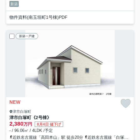
新築
物件資料(南玉垣町1号棟)PDF
新築一戸建
NEW
津市白塚町
津市白塚町《2号棟》
2,380
万円
8月4日 値下げ
- / 96.06㎡ / 4LDK /予定
近鉄名古屋線「高田本山」駅 徒歩20分
近鉄名古屋線「白塚」駅 徒歩25分