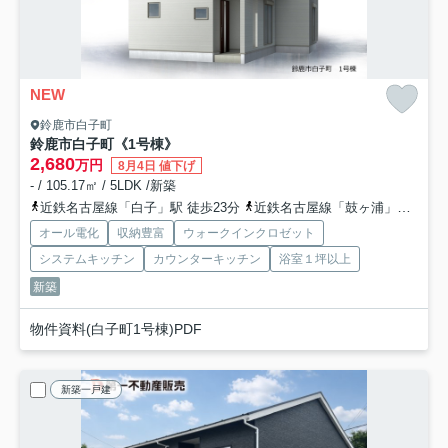
NEW
鈴鹿市白子町
鈴鹿市白子町《1号棟》
2,680
万円
8月4日 値下げ
- / 105.17㎡ / 5LDK /新築
近鉄名古屋線「白子」駅 徒歩23分
近鉄名古屋線「鼓ヶ浦」駅 徒歩25分
オール電化
収納豊富
ウォークインクロゼット
システムキッチン
カウンターキッチン
浴室１坪以上
新築
物件資料(白子町1号棟)PDF
新築一戸建