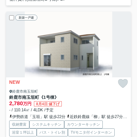
新築一戸建
NEW
鈴鹿市南玉垣町
鈴鹿市南玉垣町《1号棟》
2,780
万円
8月4日 値下げ
- / 110.14㎡ / 4LDK /予定
伊勢鉄道「玉垣」駅 徒歩22分
近鉄鈴鹿線「柳」駅 徒歩27分
伊勢
収納豊富
システムキッチン
カウンターキッチン
浴室１坪以上
バス・トイレ別
TVモニタ付インターホン