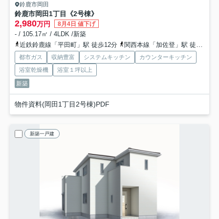
鈴鹿市岡田
鈴鹿市岡田1丁目《2号棟》
2,980
万円
8月4日 値下げ
- / 105.17㎡ / 4LDK /新築
近鉄鈴鹿線「平田町」駅 徒歩12分
関西本線「加佐登」駅 徒歩24分
都市ガス
収納豊富
システムキッチン
カウンターキッチン
浴室乾燥機
浴室１坪以上
新築
物件資料(岡田1丁目2号棟)PDF
新築一戸建