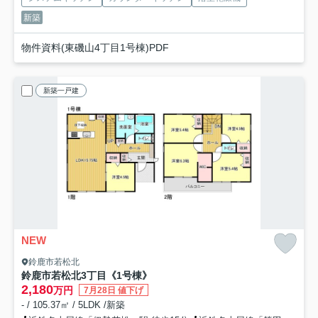
新築
物件資料(東磯山4丁目1号棟)PDF
新築一戸建
NEW
鈴鹿市若松北
鈴鹿市若松北3丁目《1号棟》
2,180
万円
7月28日 値下げ
- / 105.37㎡ / 5LDK /新築