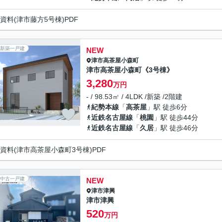
資料(津市藤方5号棟)PDF
新築一戸建
NEW
津市
高茶屋小森町
津市高茶屋小森町《3号棟》
3,280
万円
- / 98.53㎡ / 4LDK /新築 /2階建
紀勢本線
「
高茶屋
」駅 徒歩6分
近鉄名古屋線
「
桃園
」駅 徒歩44分
近鉄名古屋線
「
久居
」駅 徒歩46分
資料(津市高茶屋小森町3号棟)PDF
中古一戸建
NEW
津市
津興
津市津興
520
万円