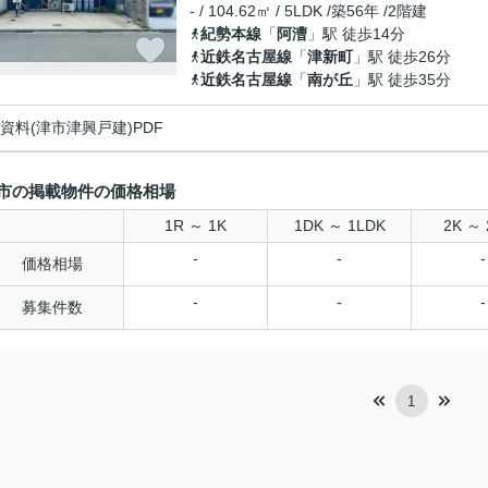
- / 104.62㎡ / 5LDK /築56年 /2階建
紀勢本線
「
阿漕
」駅 徒歩14分
近鉄名古屋線
「
津新町
」駅 徒歩26分
近鉄名古屋線
「
南が丘
」駅 徒歩35分
資料(津市津興戸建)PDF
市の掲載物件の価格相場
1R ～ 1K
1DK ～ 1LDK
2K ～ 
-
-
-
価格相場
-
-
-
募集件数
1