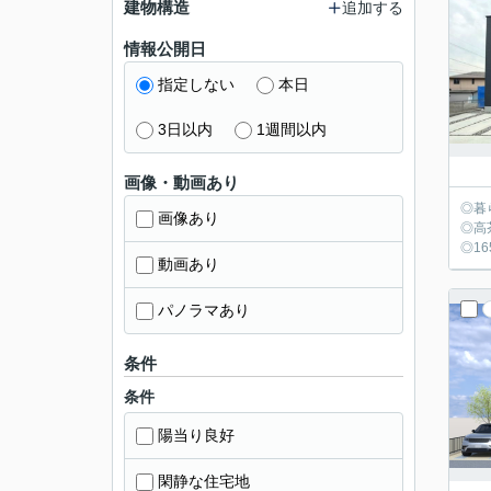
建物構造
追加する
情報公開日
指定しない
本日
3日以内
1週間以内
画像・動画あり
◎暮
画像あり
◎高
◎1
動画あり
パノラマあり
条件
条件
陽当り良好
閑静な住宅地