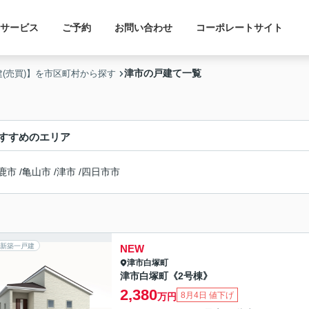
サービス
ご予約
お問い合わせ
コーポレートサイト
津市の戸建て一覧
建(売買)】を市区町村から探す
すすめのエリア
鹿市
/
亀山市
/
津市
/
四日市市
新築一戸建
NEW
津市
白塚町
津市白塚町《2号棟》
2,380
8月4日 値下げ
万円