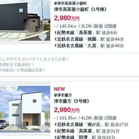
津市
高茶屋小森町
津市高茶屋小森町《1号棟》
2,980
万円
- / 140.54㎡ / 3LDK /新築 /2階建
紀勢本線
「
高茶屋
」駅 徒歩6分
近鉄名古屋線
「
桃園
」駅 徒歩44分
近鉄名古屋線
「
久居
」駅 徒歩46分
らしやすさをコンパクトにまとまたお家！
茶屋駅まで徒歩6分！
65号線沿いで周辺施設充実！
新築一戸建
NEW
津市
藤方
津市藤方《5号棟》
2,980
万円
- / 101.85㎡ / 4LDK /新築 /2階建
近鉄名古屋線
「
南が丘
」駅 徒歩27分
紀勢本線
「
高茶屋
」駅 徒歩31分
紀勢本線
「
阿漕
」駅 徒歩31分