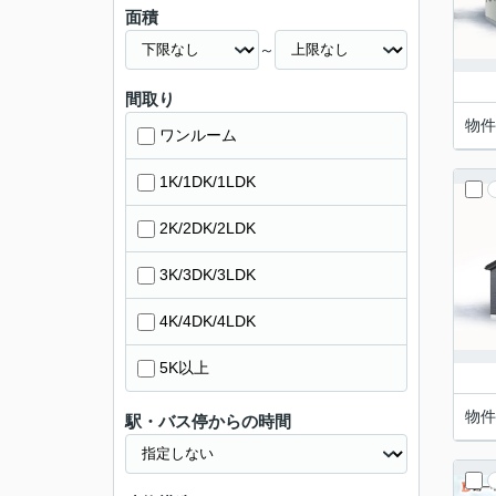
面積
～
間取り
物件
ワンルーム
1K/1DK/1LDK
2K/2DK/2LDK
3K/3DK/3LDK
4K/4DK/4LDK
5K以上
物件
駅・バス停からの時間