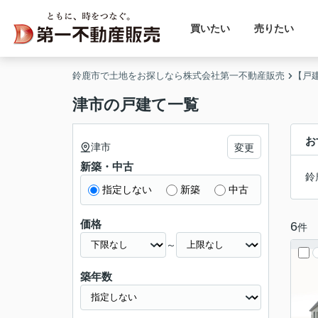
買いたい
売りたい
鈴鹿市で土地をお探しなら株式会社第一不動産販売
【戸
津市の戸建て一覧
お
津市
変更
新築・中古
鈴
指定しない
新築
中古
価格
6
件
～
築年数