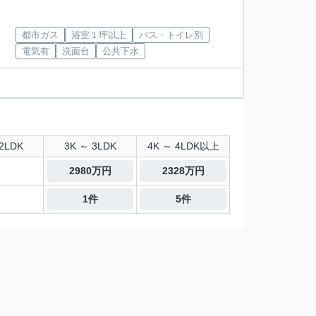
都市ガス
浴室１坪以上
バス・トイレ別
電気有
洗面台
公共下水
2LDK
3K ～ 3LDK
4K ～ 4LDK以上
2980万円
2328万円
1件
5件