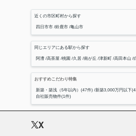
近くの市区町村から探す
四日市市
鈴鹿市
亀山市
同じエリアにある駅から探す
阿漕
高茶屋
桃園
久居
南が丘
津新町
高田本山
おすすめこだわり特集
新築・築浅（5年以内）(47件)
新築3,000万円以下(4
自社販売物件(1件)
X