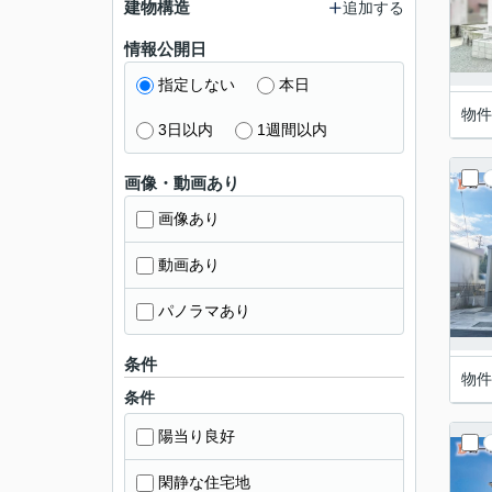
建物構造
追加する
情報公開日
指定しない
本日
物件
3日以内
1週間以内
画像・動画あり
画像あり
動画あり
パノラマあり
条件
物件
条件
陽当り良好
閑静な住宅地