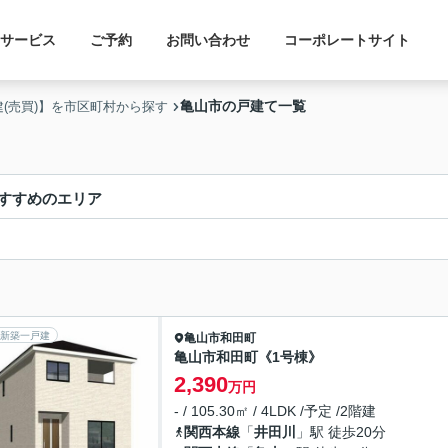
サービス
ご予約
お問い合わせ
コーポレートサイト
亀山市の戸建て一覧
建(売買)】を市区町村から探す
すすめのエリア
新築一戸建
亀山市
和田町
亀山市和田町《1号棟》
2,390
万円
- / 105.30㎡ / 4LDK /予定 /2階建
関西本線
「
井田川
」駅 徒歩20分