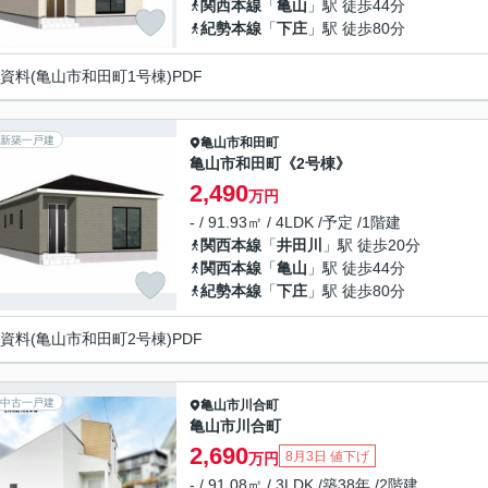
関西本線
「
亀山
」駅 徒歩44分
紀勢本線
「
下庄
」駅 徒歩80分
資料(亀山市和田町1号棟)PDF
新築一戸建
亀山市
和田町
亀山市和田町《2号棟》
2,490
万円
- / 91.93㎡ / 4LDK /予定 /1階建
関西本線
「
井田川
」駅 徒歩20分
関西本線
「
亀山
」駅 徒歩44分
紀勢本線
「
下庄
」駅 徒歩80分
資料(亀山市和田町2号棟)PDF
中古一戸建
亀山市
川合町
亀山市川合町
2,690
8月3日 値下げ
万円
- / 91.08㎡ / 3LDK /築38年 /2階建