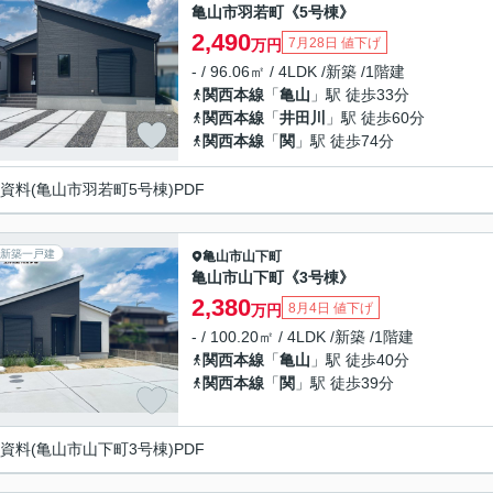
亀山市羽若町《5号棟》
2,490
7月28日 値下げ
万円
- / 96.06㎡ / 4LDK /新築 /1階建
関西本線
「
亀山
」駅 徒歩33分
関西本線
「
井田川
」駅 徒歩60分
関西本線
「
関
」駅 徒歩74分
資料(亀山市羽若町5号棟)PDF
新築一戸建
亀山市
山下町
亀山市山下町《3号棟》
2,380
8月4日 値下げ
万円
- / 100.20㎡ / 4LDK /新築 /1階建
関西本線
「
亀山
」駅 徒歩40分
関西本線
「
関
」駅 徒歩39分
資料(亀山市山下町3号棟)PDF