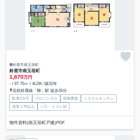
鈴鹿市南玉垣町
鈴鹿市南玉垣町
1,670
万円
- / 97.70㎡ / 4LDK /築32年
近鉄鈴鹿線「柳」駅 徒歩26分
駐車2台可
プロパンガス
収納豊富
システムキッチン
浴室１坪以上
バス・トイレ別
物件資料(南玉垣町戸建)PDF