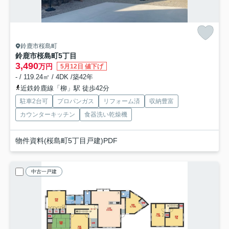
鈴鹿市桜島町
鈴鹿市桜島町5丁目
3,490
万円
5月12日 値下げ
- / 119.24㎡ / 4DK /築42年
近鉄鈴鹿線「柳」駅 徒歩42分
駐車2台可
プロパンガス
リフォーム済
収納豊富
カウンターキッチン
食器洗い乾燥機
物件資料(桜島町5丁目戸建)PDF
中古一戸建