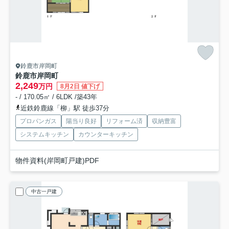
鈴鹿市岸岡町
鈴鹿市岸岡町
2,249
万円
8月2日 値下げ
- / 170.05㎡ / 6LDK /築43年
近鉄鈴鹿線「柳」駅 徒歩37分
プロパンガス
陽当り良好
リフォーム済
収納豊富
システムキッチン
カウンターキッチン
物件資料(岸岡町戸建)PDF
中古一戸建