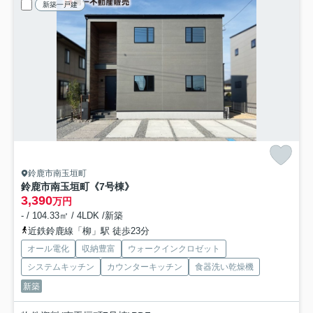
新築一戸建
鈴鹿市南玉垣町
鈴鹿市南玉垣町《7号棟》
3,390
万円
- / 104.33㎡ / 4LDK /新築
近鉄鈴鹿線「柳」駅 徒歩23分
オール電化
収納豊富
ウォークインクロゼット
システムキッチン
カウンターキッチン
食器洗い乾燥機
新築