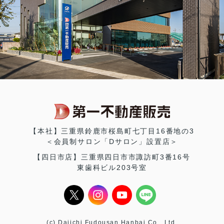
【本社】三重県鈴鹿市桜島町七丁目16番地の3
＜会員制サロン「Dサロン」設置店＞
【四日市店】三重県四日市市諏訪町3番16号
東歯科ビル203号室
(c) Daiichi Fudousan Hanbai Co., Ltd.