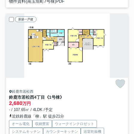
物件資料(南玉垣町7号棟)PDF
新築一戸建
鈴鹿市若松西
鈴鹿市若松西4丁目《1号棟》
2,680
万円
- / 107.65㎡ / 4LDK /予定
近鉄鈴鹿線「柳」駅 徒歩21分
オール電化
収納豊富
ウォークインクロゼット
システムキッチン
カウンターキッチン
浴室乾燥機