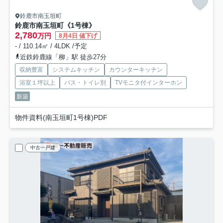
鈴鹿市南玉垣町
鈴鹿市南玉垣町《1号棟》
2,780
万円
8月4日 値下げ
- / 110.14㎡ / 4LDK /予定
近鉄鈴鹿線「柳」駅 徒歩27分
収納豊富
システムキッチン
カウンターキッチン
浴室１坪以上
バス・トイレ別
TVモニタ付インターホン
新築
物件資料(南玉垣町1号棟)PDF
中古一戸建