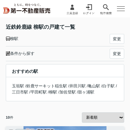
近鉄鈴鹿線 柳駅の戸建て一覧
柳駅
変更
条件から探す
変更
おすすめの駅
玉垣駅
/
鈴鹿サーキット稲生駅
/
井田川駅
/
亀山駅
/
白子駅
/
三日市駅
/
平田町駅
/
柳駅
/
加佐登駅
/
鼓ヶ浦駅
10
件