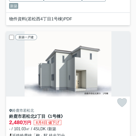
新築
物件資料(若松西4丁目1号棟)PDF
新築一戸建
鈴鹿市若松北
鈴鹿市若松北2丁目《1号棟》
2,480
万円
8月4日 値下げ
- / 101.03㎡ / 4SLDK /新築
近鉄鈴鹿線「柳」駅 徒歩31分