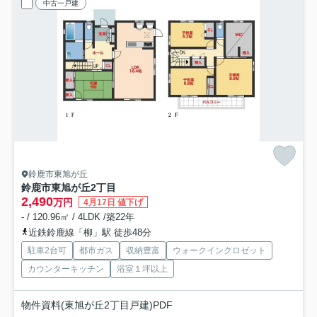
中古一戸建
鈴鹿市東旭が丘
鈴鹿市東旭が丘2丁目
2,490
万円
4月17日 値下げ
- / 120.96㎡ / 4LDK /築22年
近鉄鈴鹿線「柳」駅 徒歩48分
駐車2台可
都市ガス
収納豊富
ウォークインクロゼット
カウンターキッチン
浴室１坪以上
物件資料(東旭が丘2丁目戸建)PDF