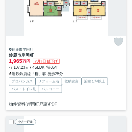
鈴鹿市岸岡町
鈴鹿市岸岡町
1,965
万円
7月3日 値下げ
- / 107.23㎡ / 4SLDK /築35年
近鉄鈴鹿線「柳」駅 徒歩25分
プロパンガス
リフォーム済
収納豊富
浴室１坪以上
バス・トイレ別
バルコニー
物件資料(岸岡町戸建)PDF
中古一戸建