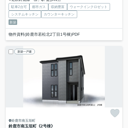
駐車2台可
都市ガス
収納豊富
ウォークインクロゼット
システムキッチン
カウンターキッチン
新築
物件資料(鈴鹿市若松北2丁目1号棟)PDF
新築一戸建
鈴鹿市南玉垣町
鈴鹿市南玉垣町《2号棟》