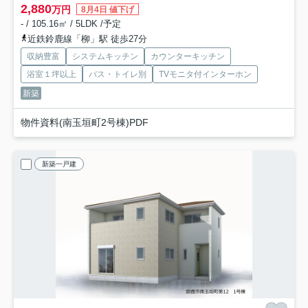
2,880
万円
8月4日 値下げ
- / 105.16㎡ / 5LDK /予定
近鉄鈴鹿線「柳」駅 徒歩27分
収納豊富
システムキッチン
カウンターキッチン
浴室１坪以上
バス・トイレ別
TVモニタ付インターホン
新築
物件資料(南玉垣町2号棟)PDF
新築一戸建