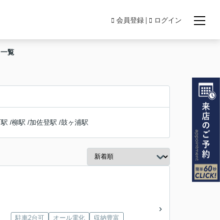
会員登録
ログイン
て一覧
町駅
/
柳駅
/
加佐登駅
/
鼓ヶ浦駅
駐車2台可
オール電化
収納豊富