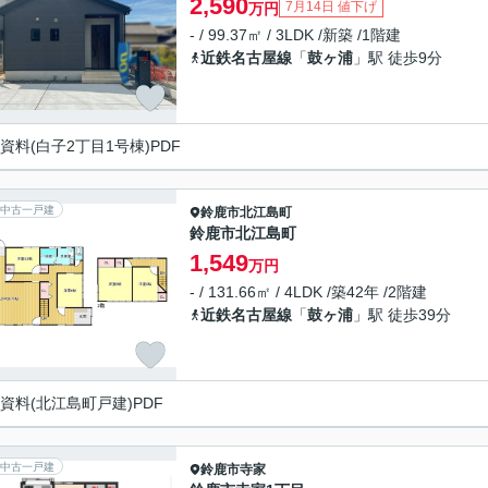
2,590
7月14日 値下げ
万円
- / 99.37㎡ / 3LDK /新築 /1階建
近鉄名古屋線
「
鼓ヶ浦
」駅 徒歩9分
資料(白子2丁目1号棟)PDF
中古一戸建
鈴鹿市
北江島町
鈴鹿市北江島町
1,549
万円
- / 131.66㎡ / 4LDK /築42年 /2階建
近鉄名古屋線
「
鼓ヶ浦
」駅 徒歩39分
資料(北江島町戸建)PDF
中古一戸建
鈴鹿市
寺家