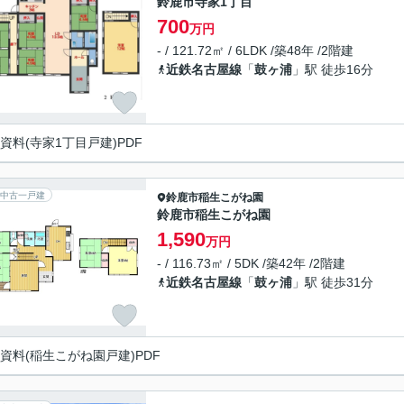
鈴鹿市寺家1丁目
700
万円
- / 121.72㎡ / 6LDK /築48年 /2階建
近鉄名古屋線
「
鼓ヶ浦
」駅 徒歩16分
資料(寺家1丁目戸建)PDF
中古一戸建
鈴鹿市
稲生こがね園
鈴鹿市稲生こがね園
1,590
万円
- / 116.73㎡ / 5DK /築42年 /2階建
近鉄名古屋線
「
鼓ヶ浦
」駅 徒歩31分
資料(稲生こがね園戸建)PDF