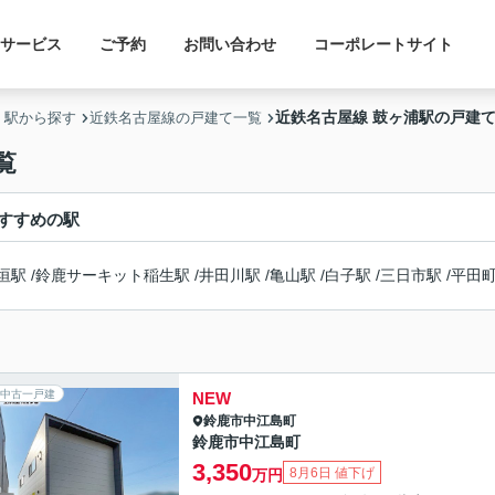
サービス
ご予約
お問い合わせ
コーポレートサイト
近鉄名古屋線 鼓ヶ浦駅の戸建
・駅から探す
近鉄名古屋線の戸建て一覧
覧
すすめの駅
垣駅
/
鈴鹿サーキット稲生駅
/
井田川駅
/
亀山駅
/
白子駅
/
三日市駅
/
平田
中古一戸建
NEW
鈴鹿市
中江島町
鈴鹿市中江島町
3,350
8月6日 値下げ
万円