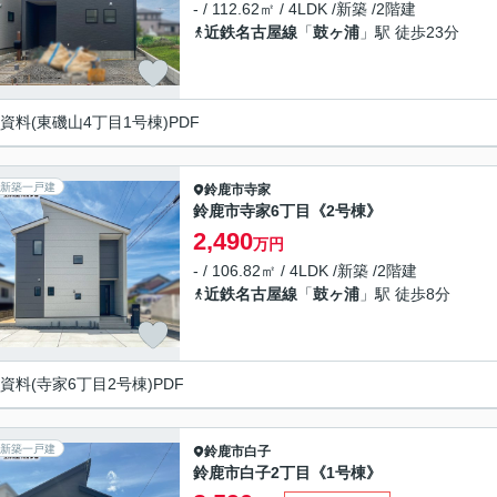
- / 112.62㎡ / 4LDK /新築 /2階建
近鉄名古屋線
「
鼓ヶ浦
」駅 徒歩23分
資料(東磯山4丁目1号棟)PDF
新築一戸建
鈴鹿市
寺家
鈴鹿市寺家6丁目《2号棟》
2,490
万円
- / 106.82㎡ / 4LDK /新築 /2階建
近鉄名古屋線
「
鼓ヶ浦
」駅 徒歩8分
資料(寺家6丁目2号棟)PDF
新築一戸建
鈴鹿市
白子
鈴鹿市白子2丁目《1号棟》