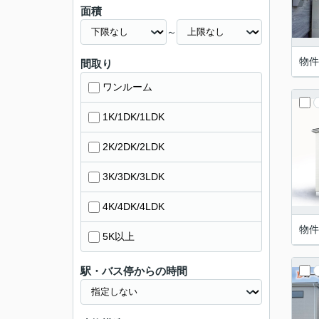
面積
～
物件
間取り
ワンルーム
1K/1DK/1LDK
2K/2DK/2LDK
3K/3DK/3LDK
4K/4DK/4LDK
物件
5K以上
駅・バス停からの時間