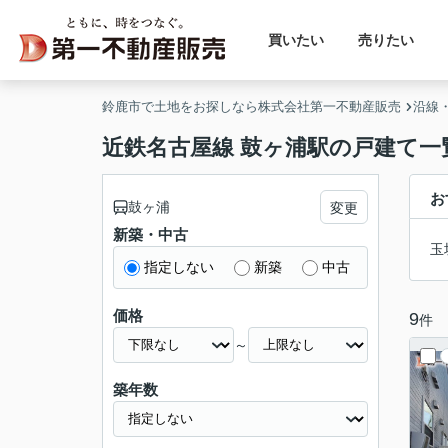
買いたい
売りたい
鈴鹿市で土地をお探しなら株式会社第一不動産販売
沿線
近鉄名古屋線 鼓ヶ浦駅の戸建て一
お
鼓ヶ浦
変更
新築・中古
玉
指定しない
新築
中古
価格
9
件
～
築年数