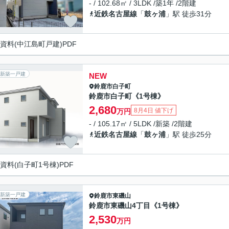
- / 102.68㎡ / 3LDK /築1年 /2階建
近鉄名古屋線
「
鼓ヶ浦
」駅 徒歩31分
資料(中江島町戸建)PDF
新築一戸建
NEW
鈴鹿市
白子町
鈴鹿市白子町《1号棟》
2,680
8月4日 値下げ
万円
- / 105.17㎡ / 5LDK /新築 /2階建
近鉄名古屋線
「
鼓ヶ浦
」駅 徒歩25分
資料(白子町1号棟)PDF
新築一戸建
鈴鹿市
東磯山
鈴鹿市東磯山4丁目《1号棟》
2,530
万円