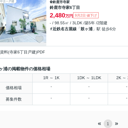
中古一戸建
鈴鹿市
寺家
鈴鹿市寺家6丁目
2,480
9月2日 値下げ
万円
- / 98.55㎡ / 3LDK /築5年 /2階建
近鉄名古屋線
「
鼓ヶ浦
」駅 徒歩6分
資料(寺家6丁目戸建)PDF
ヶ浦の掲載物件の価格相場
1R ～ 1K
1DK ～ 1LDK
2K ～ 
-
-
-
価格相場
-
-
-
募集件数
1