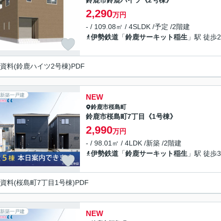
鈴鹿市鈴鹿ハイツ《2号棟》
2,290
万円
- / 109.08㎡ / 4SLDK /予定 /2階建
伊勢鉄道
「
鈴鹿サーキット稲生
」駅 徒歩2
資料(鈴鹿ハイツ2号棟)PDF
新築一戸建
NEW
鈴鹿市
桜島町
鈴鹿市桜島町7丁目《1号棟》
2,990
万円
- / 98.01㎡ / 4LDK /新築 /2階建
伊勢鉄道
「
鈴鹿サーキット稲生
」駅 徒歩3
資料(桜島町7丁目1号棟)PDF
新築一戸建
NEW