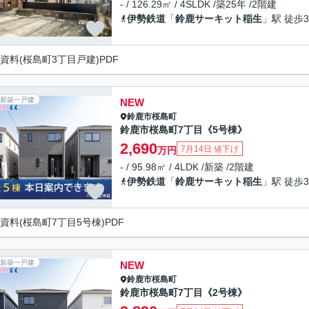
- / 126.29㎡ / 4SLDK /築25年 /2階建
伊勢鉄道
「
鈴鹿サーキット稲生
」駅 徒歩3
資料(桜島町3丁目戸建)PDF
新築一戸建
NEW
鈴鹿市
桜島町
鈴鹿市桜島町7丁目《5号棟》
2,690
7月14日 値下げ
万円
- / 95.98㎡ / 4LDK /新築 /2階建
伊勢鉄道
「
鈴鹿サーキット稲生
」駅 徒歩3
資料(桜島町7丁目5号棟)PDF
新築一戸建
NEW
鈴鹿市
桜島町
鈴鹿市桜島町7丁目《2号棟》