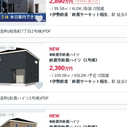
2,890
7月14日 値下げ
万円
- / 95.58㎡ / 4LDK /新築 /2階建
伊勢鉄道
「
鈴鹿サーキット稲生
」駅 徒歩3
資料(桜島町7丁目2号棟)PDF
新築一戸建
NEW
鈴鹿市
鈴鹿ハイツ
鈴鹿市鈴鹿ハイツ《1号棟》
2,390
万円
- / 109.08㎡ / 4SLDK /予定 /2階建
伊勢鉄道
「
鈴鹿サーキット稲生
」駅 徒歩2
資料(鈴鹿ハイツ1号棟)PDF
新築一戸建
NEW
鈴鹿市
鈴鹿ハイツ