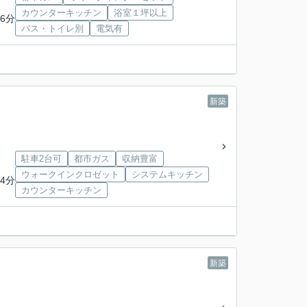
カウンターキッチン
浴室１坪以上
6分
バス・トイレ別
電気有
新築
駐車2台可
都市ガス
収納豊富
ウォークインクロゼット
システムキッチン
4分
カウンターキッチン
新築