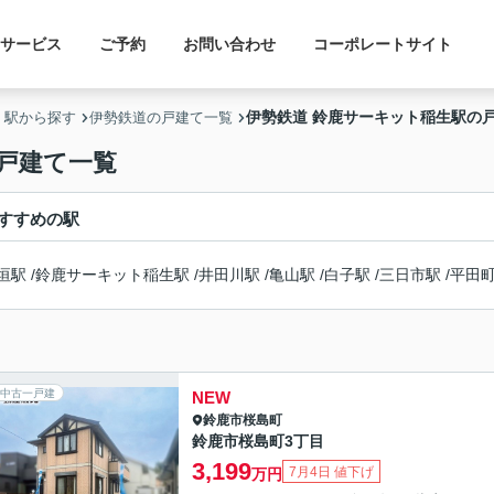
サービス
ご予約
お問い合わせ
コーポレートサイト
伊勢鉄道 鈴鹿サーキット稲生駅の
・駅から探す
伊勢鉄道の戸建て一覧
戸建て一覧
すすめの駅
垣駅
/
鈴鹿サーキット稲生駅
/
井田川駅
/
亀山駅
/
白子駅
/
三日市駅
/
平田
中古一戸建
NEW
鈴鹿市
桜島町
鈴鹿市桜島町3丁目
3,199
7月4日 値下げ
万円