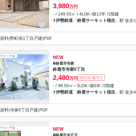
3,980
万円
- / 149.93㎡ / 4LDK /築12年 /1階建
伊勢鉄道
「
鈴鹿サーキット稲生
」駅 徒歩1
資料(野町南1丁目戸建)PDF
中古一戸建
NEW
鈴鹿市
寺家
鈴鹿市寺家6丁目
2,480
9月2日 値下げ
万円
- / 98.55㎡ / 3LDK /築5年 /2階建
伊勢鉄道
「
鈴鹿サーキット稲生
」駅 徒歩4
資料(寺家6丁目戸建)PDF
中古一戸建
NEW
鈴鹿市
末広北