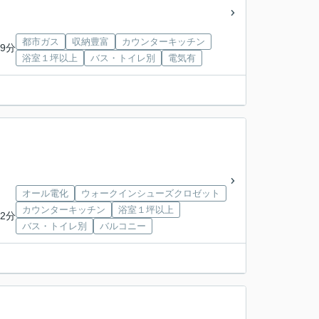
都市ガス
収納豊富
カウンターキッチン
9分
浴室１坪以上
バス・トイレ別
電気有
オール電化
ウォークインシューズクロゼット
カウンターキッチン
浴室１坪以上
2分
バス・トイレ別
バルコニー