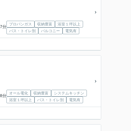
プロパンガス
収納豊富
浴室１坪以上
7分
バス・トイレ別
バルコニー
電気有
オール電化
収納豊富
システムキッチン
8分
浴室１坪以上
バス・トイレ別
電気有