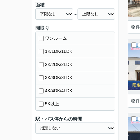
面積
～
物件
間取り
ワンルーム
1K/1DK/1LDK
2K/2DK/2LDK
3K/3DK/3LDK
4K/4DK/4LDK
物件
5K以上
駅・バス停からの時間