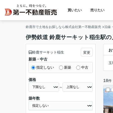
買いたい
売りたい
鈴鹿市で土地をお探しなら株式会社第一不動産販売
沿線
伊勢鉄道 鈴鹿サーキット稲生駅の
お
鈴鹿サーキット稲生
変更
新築・中古
玉
指定しない
新築
中古
価格
18
件
～
築年数