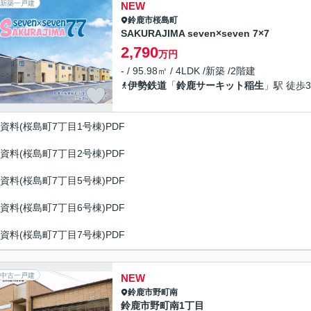
新築一戸建
NEW
鈴鹿市
桜島町
SAKURAJIMA seven×seven 7×7
2,790
万円
- / 95.98㎡ / 4LDK /新築 /2階建
伊勢鉄道
「
鈴鹿サーキット稲生
」駅 徒歩3
資料(桜島町7丁目1号棟)PDF
資料(桜島町7丁目2号棟)PDF
資料(桜島町7丁目5号棟)PDF
資料(桜島町7丁目6号棟)PDF
資料(桜島町7丁目7号棟)PDF
中古一戸建
NEW
鈴鹿市
野町南
鈴鹿市野町南1丁目