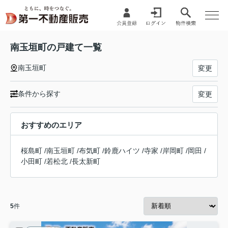
南玉垣町の戸建て一覧
南玉垣町
変更
条件から探す
変更
おすすめのエリア
桜島町
/
南玉垣町
/
布気町
/
鈴鹿ハイツ
/
寺家
/
岸岡町
/
岡田
/
小田町
/
若松北
/
長太新町
5
件