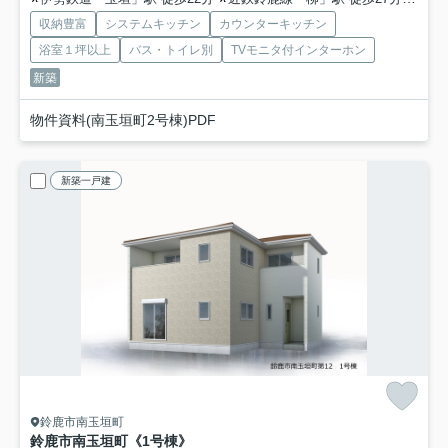
収納豊富
システムキッチン
カウンターキッチン
浴室１坪以上
バス・トイレ別
TVモニタ付インターホン
新築
物件資料(南玉垣町2号棟)PDF
新築一戸建
鈴鹿市南玉垣町
鈴鹿市南玉垣町《1号棟》