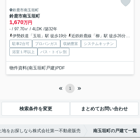
鈴鹿市南玉垣町
鈴鹿市南玉垣町
1,670
万円
- / 97.70㎡ / 4LDK /築32年
伊勢鉄道「玉垣」駅 徒歩19分
近鉄鈴鹿線「柳」駅 徒歩26分
伊勢
駐車2台可
プロパンガス
収納豊富
システムキッチン
浴室１坪以上
バス・トイレ別
物件資料(南玉垣町戸建)PDF
1
検索条件を変更
まとめてお問い合わせ
土地をお探しなら株式会社第一不動産販売
南玉垣町の戸建て一覧