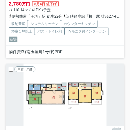
2,780
万円
8月4日 値下げ
- / 110.14㎡ / 4LDK /予定
伊勢鉄道「玉垣」駅 徒歩22分
近鉄鈴鹿線「柳」駅 徒歩27分
伊勢
収納豊富
システムキッチン
カウンターキッチン
浴室１坪以上
バス・トイレ別
TVモニタ付インターホン
新築
物件資料(南玉垣町1号棟)PDF
中古一戸建