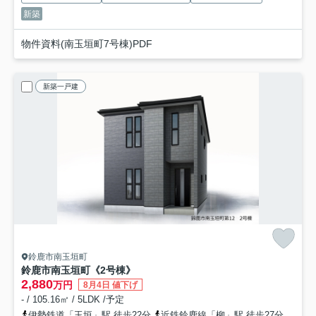
新築
物件資料(南玉垣町7号棟)PDF
新築一戸建
鈴鹿市南玉垣町
鈴鹿市南玉垣町《2号棟》
2,880
万円
8月4日 値下げ
- / 105.16㎡ / 5LDK /予定
伊勢鉄道「玉垣」駅 徒歩22分
近鉄鈴鹿線「柳」駅 徒歩27分
伊勢