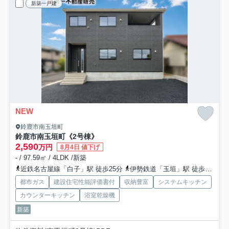
新築一戸建
NEW
鈴鹿市南玉垣町
鈴鹿市南玉垣町《2号棟》
2,590
万円
8月4日 値下げ
- / 97.59㎡ / 4LDK /新築
近鉄名古屋線「白子」駅 徒歩25分
伊勢鉄道「玉垣」駅 徒歩32分
都市ガス
建設住宅性能評価書付
収納豊富
システムキッチン
カウンターキッチン
浴室乾燥機
新築