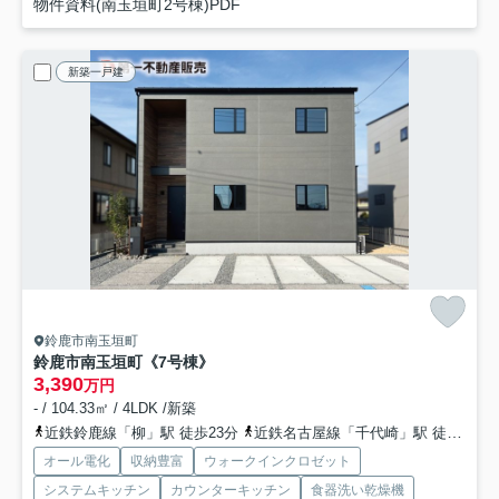
物件資料(南玉垣町2号棟)PDF
新築一戸建
鈴鹿市南玉垣町
鈴鹿市南玉垣町《7号棟》
3,390
万円
- / 104.33㎡ / 4LDK /新築
近鉄鈴鹿線「柳」駅 徒歩23分
近鉄名古屋線「千代崎」駅 徒歩28分
オール電化
収納豊富
ウォークインクロゼット
システムキッチン
カウンターキッチン
食器洗い乾燥機