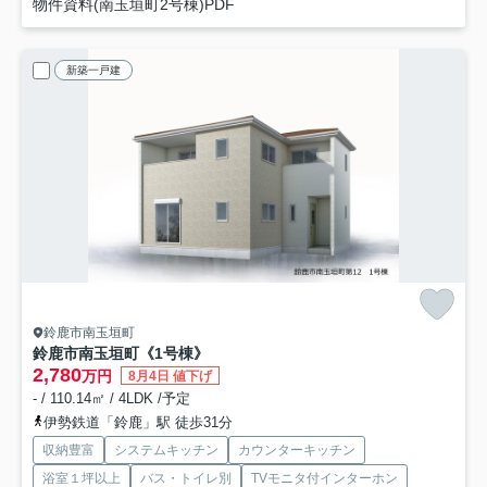
物件資料(南玉垣町2号棟)PDF
新築一戸建
鈴鹿市南玉垣町
鈴鹿市南玉垣町《1号棟》
2,780
万円
8月4日 値下げ
- / 110.14㎡ / 4LDK /予定
伊勢鉄道「鈴鹿」駅 徒歩31分
収納豊富
システムキッチン
カウンターキッチン
浴室１坪以上
バス・トイレ別
TVモニタ付インターホン