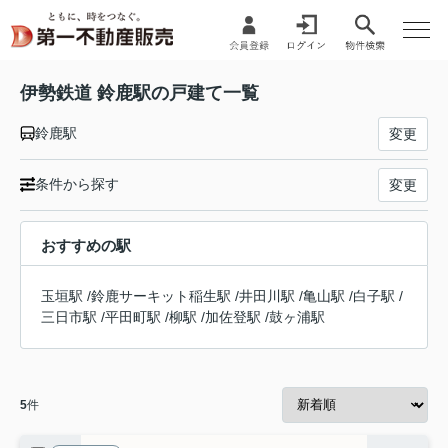
伊勢鉄道 鈴鹿駅の戸建て一覧
鈴鹿駅
変更
条件から探す
変更
おすすめの駅
玉垣駅
/
鈴鹿サーキット稲生駅
/
井田川駅
/
亀山駅
/
白子駅
/
三日市駅
/
平田町駅
/
柳駅
/
加佐登駅
/
鼓ヶ浦駅
5
件