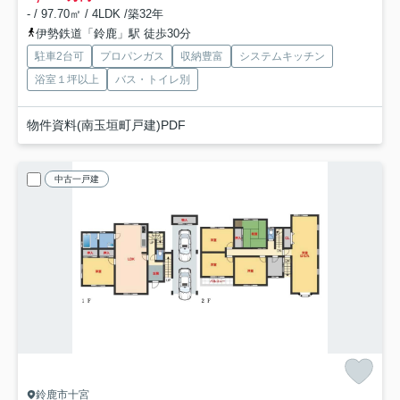
- / 97.70㎡ / 4LDK /築32年
伊勢鉄道「鈴鹿」駅 徒歩30分
駐車2台可
プロパンガス
収納豊富
システムキッチン
浴室１坪以上
バス・トイレ別
物件資料(南玉垣町戸建)PDF
中古一戸建
鈴鹿市十宮