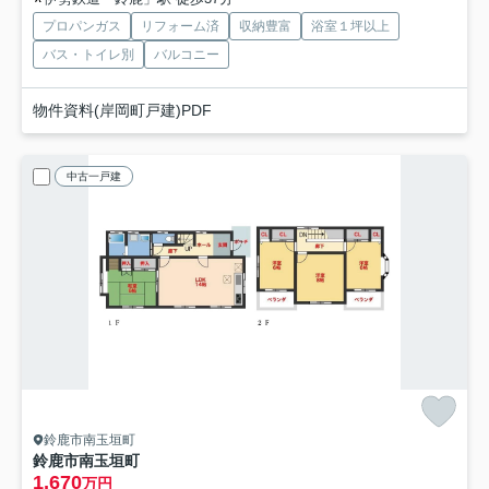
プロパンガス
リフォーム済
収納豊富
浴室１坪以上
バス・トイレ別
バルコニー
物件資料(岸岡町戸建)PDF
中古一戸建
鈴鹿市南玉垣町
鈴鹿市南玉垣町
1,670
万円