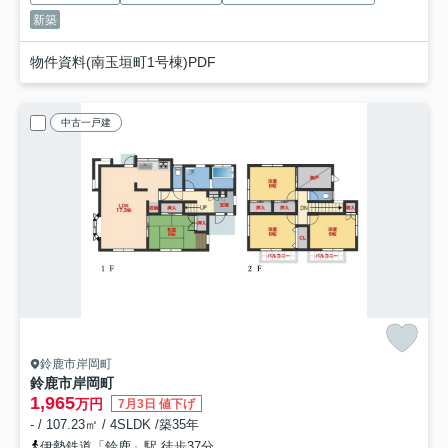
新築
物件資料(南玉垣町1号棟)PDF
中古一戸建
鈴鹿市岸岡町
鈴鹿市岸岡町
1,965
万円
7月3日 値下げ
- / 107.23㎡ / 4SLDK /築35年
伊勢鉄道「鈴鹿」駅 徒歩37分