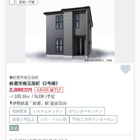
新築一戸建
鈴鹿市南玉垣町
鈴鹿市南玉垣町《2号棟》
2,880
万円
8月4日 値下げ
- / 105.16㎡ / 5LDK /予定
伊勢鉄道「鈴鹿」駅 徒歩31分
収納豊富
システムキッチン
カウンターキッチン
浴室１坪以上
バス・トイレ別
TVモニタ付インターホン
新築