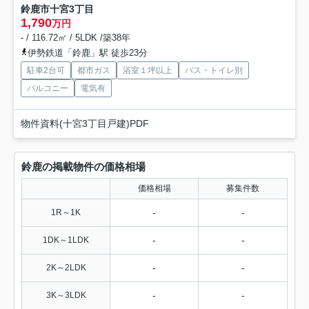
鈴鹿市十宮3丁目
1,790
万円
- / 116.72㎡ / 5LDK /築38年
伊勢鉄道「鈴鹿」駅 徒歩23分
駐車2台可
都市ガス
浴室１坪以上
バス・トイレ別
バルコニー
電気有
物件資料(十宮3丁目戸建)PDF
鈴鹿の掲載物件の価格相場
価格相場
募集件数
-
-
1R～1K
-
-
1DK～1LDK
-
-
2K～2LDK
-
-
3K～3LDK