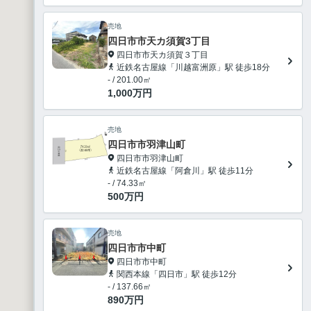
売地
四日市市天カ須賀3丁目
四日市市天カ須賀３丁目
近鉄名古屋線「川越富洲原」駅 徒歩18分
- / 201.00㎡
1,000
万円
売地
四日市市羽津山町
四日市市羽津山町
近鉄名古屋線「阿倉川」駅 徒歩11分
- / 74.33㎡
500
万円
売地
四日市市中町
四日市市中町
1
関西本線「四日市」駅 徒歩12分
- / 137.66㎡
890
万円