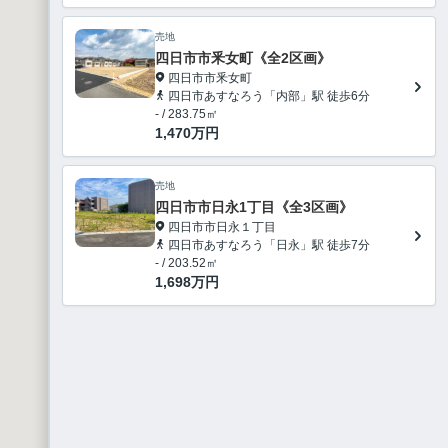
売地
四日市市釆女町《全2区画》
四日市市釆女町
四日市あすなろう「内部」駅 徒歩6分
- / 283.75㎡
1,470
万円
売地
四日市市日永1丁目《全3区画》
四日市市日永１丁目
四日市あすなろう「日永」駅 徒歩7分
- / 203.52㎡
1,698
万円