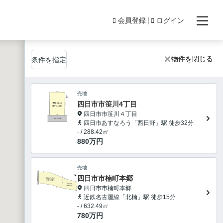
会員登録
ログイン
物件を閉じる
物件を閉じる
条件を指定
売地
四日市市笹川4丁目
四日市市笹川４丁目
四日市あすなろう「西日野」駅 徒歩32分
- / 288.42㎡
880
万円
売地
四日市市楠町本郷
四日市市楠町本郷
近鉄名古屋線「北楠」駅 徒歩15分
- / 632.49㎡
780
万円