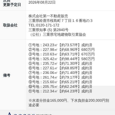
次回
2026年08月22日
更新予定日
株式会社第一不動産販売
三重県鈴鹿市桜島町７丁目１６番地の３
TEL:0120-171-172
取扱会社
三重県知事 (5) 第2840号
（公社）三重県宅地建物取引業協会
①号地：243.23㎡【約73.57坪】成約済
②号地：227.98㎡【約68.96坪】680万円
③号地：210.63㎡【約63.71坪】670万円
④号地：325.42㎡【約98.44坪】580万円
⑤号地：235.72㎡【約71.30坪】成約済
⑥号地：227.61㎡【約68.85坪】成約済
⑦号地：236.06㎡【約71.40坪】成約済
備考
⑧号地：261.74㎡【約79.17坪】成約済
⑨号地：215.60㎡【約65.21坪】成約済
⑩号地：205.75㎡【約62.24坪】成約済
⑪号地：212.34㎡【約64.23坪】成約済
※水道分担金165,000円、下水負担金200,000円別
途必要
Access