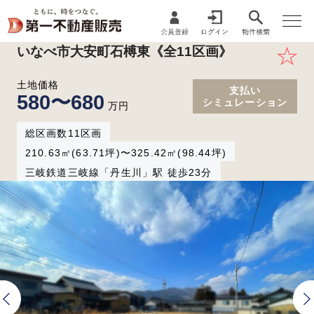
いなべ市大安町石榑東《全11区画》
土地価格
支払い
580〜680
シミュレーション
万円
総区画数11区画
210.63㎡(63.71坪)〜325.42㎡(98.44坪)
三岐鉄道三岐線「丹生川」駅 徒歩23分