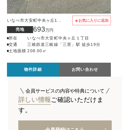
★
いなべ市大安町中央ヶ丘1丁目
お気に入りに追加
693
売地
万円
所在
いなべ市大安町中央ヶ丘１丁目
交通
三岐鉄道三岐線「三里」駅 徒歩19分
土地面積
208.00㎡
物件詳細
お問い合わせ
会員サービスの内容や特典について
詳しい情報
ご確認いただけま
す。
会員登録はこちら