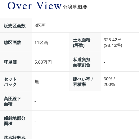
Over View
分譲地概要
3区画
販売区画数
325.42㎡
土地面積
11区画
総区画数
(坪数)
(98.43坪)
私道負担
5.89万円
-
坪単価
面積割合
60% /
セット
建ぺい率 /
無
バック
容積率
200%
高圧線下
-
面積
傾斜地部分
-
面積
-
路地状敷地