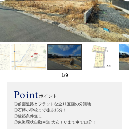
1
/
9
Point
ポイント
◎前面道路とフラットな全11区画の分譲地！
◎石榑小学校まで徒歩15分！
◎建築条件無し！
◎東海環状自動車道 大安ＩＣまで車で10分！