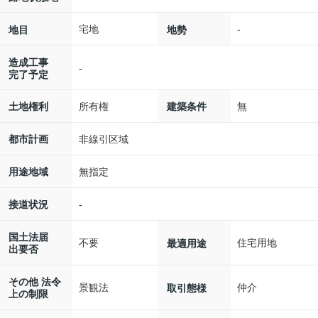
宅地
-
地目
地勢
造成工事
-
完了予定
所有権
無
土地権利
建築条件
非線引区域
都市計画
無指定
用途地域
-
接道状況
国土法届
不要
住宅用地
最適用途
出要否
その他 法令
景観法
仲介
取引態様
上の制限