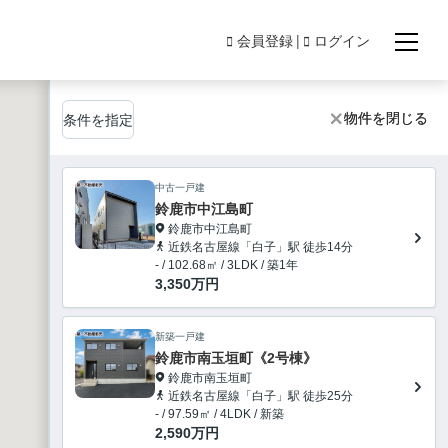
会員登録
ログイン
物件を閉じる
物件を閉じる
条件を指定
中古一戸建
鈴鹿市中江島町
鈴鹿市中江島町
近鉄名古屋線「白子」駅 徒歩14分
- / 102.68㎡ / 3LDK / 築1年
3,350
万円
新築一戸建
鈴鹿市南玉垣町《2号棟》
鈴鹿市南玉垣町
近鉄名古屋線「白子」駅 徒歩25分
- / 97.59㎡ / 4LDK / 新築
2,590
万円