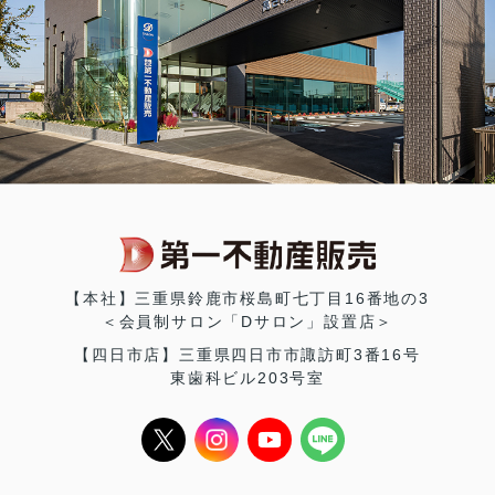
【本社】三重県鈴鹿市桜島町七丁目16番地の3
＜会員制サロン「Dサロン」設置店＞
【四日市店】三重県四日市市諏訪町3番16号
東歯科ビル203号室