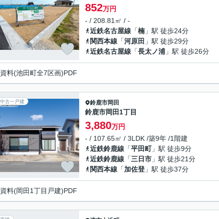
852
万円
- / 208.81㎡ / -
近鉄名古屋線
「
楠
」駅 徒歩24分
関西本線
「
河原田
」駅 徒歩29分
近鉄名古屋線
「
長太ノ浦
」駅 徒歩26分
資料(池田町全7区画)PDF
中古一戸建
鈴鹿市
岡田
鈴鹿市岡田1丁目
3,880
万円
- / 107.65㎡ / 3LDK /築9年 /1階建
近鉄鈴鹿線
「
平田町
」駅 徒歩9分
近鉄鈴鹿線
「
三日市
」駅 徒歩21分
関西本線
「
加佐登
」駅 徒歩37分
資料(岡田1丁目戸建)PDF