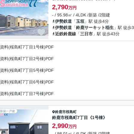
2,790
万円
- / 95.98㎡ / 4LDK /新築 /2階建
伊勢鉄道
「
玉垣
」駅 徒歩4分
伊勢鉄道
「
鈴鹿サーキット稲生
」駅 徒歩3
近鉄鈴鹿線
「
三日市
」駅 徒歩43分
資料(桜島町7丁目1号棟)PDF
資料(桜島町7丁目2号棟)PDF
資料(桜島町7丁目5号棟)PDF
資料(桜島町7丁目6号棟)PDF
資料(桜島町7丁目7号棟)PDF
新築一戸建
鈴鹿市
桜島町
鈴鹿市桜島町7丁目《1号棟》
2,990
万円
- / 98.01㎡ / 4LDK /新築 /2階建