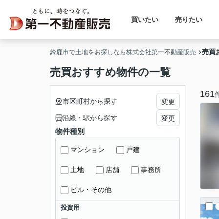
買いたい
売りたい
売買
鈴鹿市で土地をお探しなら株式会社第一不動産販売
売買おすすめ物件の一覧
161
市区町村から探す
変更
沿線・駅から探す
変更
物件種別
マンション
戸建
土地
店舗
事務所
ビル・その他
投資用