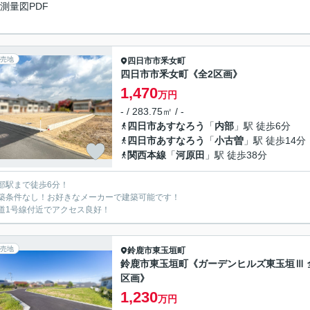
測量図PDF
売地
四日市市
釆女町
四日市市釆女町《全2区画》
1,470
万円
- / 283.75㎡ / -
四日市あすなろう
「
内部
」駅 徒歩6分
四日市あすなろう
「
小古曽
」駅 徒歩14分
関西本線
「
河原田
」駅 徒歩38分
部駅まで徒歩6分！
築条件なし！お好きなメーカーで建築可能です！
道1号線付近でアクセス良好！
売地
鈴鹿市
東玉垣町
鈴鹿市東玉垣町《ガーデンヒルズ東玉垣Ⅲ 
区画》
1,230
万円