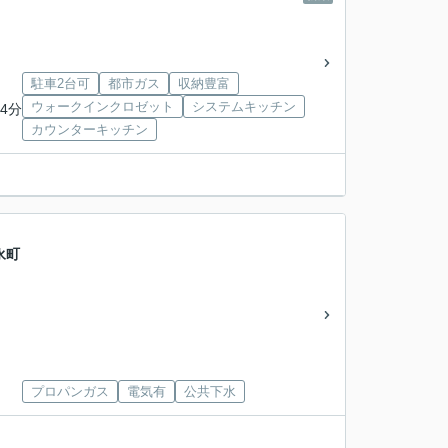
駐車2台可
都市ガス
収納豊富
ウォークインクロゼット
システムキッチン
4分
カウンターキッチン
永町
プロパンガス
電気有
公共下水