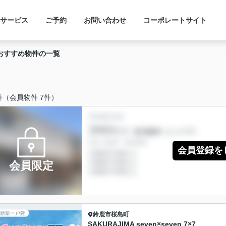
サービス
ご予約
お問い合わせ
コーポレートサイト
おすすめ物件の一覧
件（会員物件 7件）
会員登録を
会員限定
新築一戸建
鈴鹿市
桜島町
SAKURAJIMA seven×seven 7×7