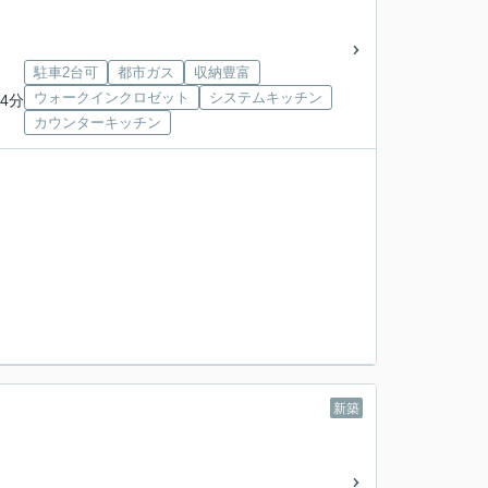
駐車2台可
都市ガス
収納豊富
ウォークインクロゼット
システムキッチン
4分
カウンターキッチン
新築