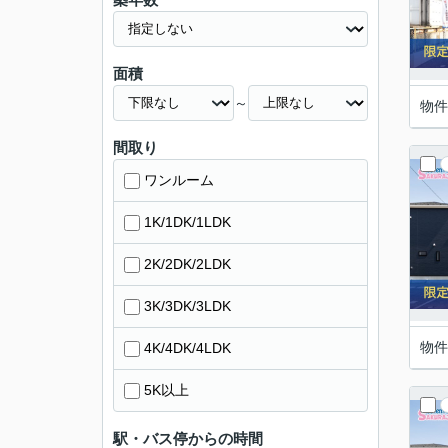
面積
～
物件
間取り
ワンルーム
1K/1DK/1LDK
2K/2DK/2LDK
3K/3DK/3LDK
物件
4K/4DK/4LDK
5K以上
駅・バス停からの時間