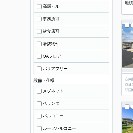
地積
高層ビル
事務所可
飲食店可
居抜物件
OAフロア
バリアフリー
◎内
設備・仕様
◎建
◎国
メゾネット
ベランダ
バルコニー
ルーフバルコニー