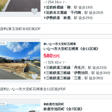
- / 254.16㎡ / -
近鉄鈴鹿線
「
柳
」駅 徒歩19分
近鉄名古屋線
「
千代崎
」駅 徒歩26分
伊勢鉄道
「
鈴鹿
」駅 徒歩29分
資料(東玉垣町全6区画)DF
売地
いなべ市
大安町石榑東
いなべ市大安町石榑東《全11区画》
580
万円
- / 325.42㎡ / -
三岐鉄道三岐線
「
丹生川
」駅 徒歩23分
三岐鉄道三岐線
「
伊勢治田
」駅 徒歩34分
三岐鉄道三岐線
「
三里
」駅 徒歩38分
資料(いなべ市大安町石榑東全11区画)PDF
売地
鈴鹿市
池田町
鈴鹿市池田町《全7区画》