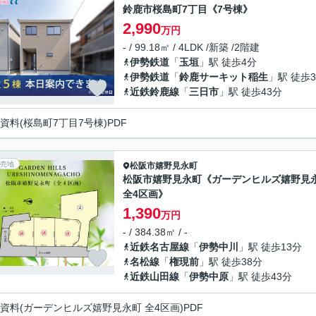
鈴鹿市桜島町7丁目《7号棟》
2,990
万円
- / 99.18㎡ / 4LDK /新築 /2階建
伊勢鉄道
「
玉垣
」駅 徒歩4分
伊勢鉄道
「
鈴鹿サーキット稲生
」駅 徒歩3
近鉄鈴鹿線
「
三日市
」駅 徒歩43分
資料(桜島町7丁目7号棟)PDF
売地
松阪市
嬉野見永町
松阪市嬉野見永町《ガーデンヒルズ嬉野見
全4区画》
1,390
万円
- / 384.38㎡ / -
近鉄名古屋線
「
伊勢中川
」駅 徒歩13分
名松線
「
権現前
」駅 徒歩38分
近鉄山田線
「
伊勢中原
」駅 徒歩43分
資料(ガーデンヒルズ嬉野見永町 全4区画)PDF