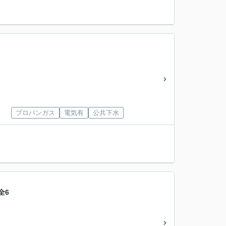
プロパンガス
電気有
公共下水
全6