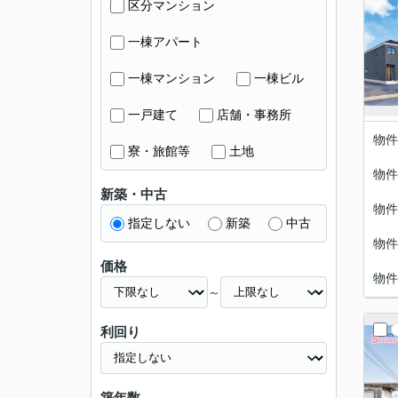
区分マンション
一棟アパート
一棟マンション
一棟ビル
一戸建て
店舗・事務所
物件
寮・旅館等
土地
物件
新築・中古
物件
指定しない
新築
中古
物件
価格
物件
～
利回り
築年数