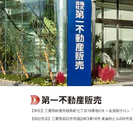
【本社】三重県鈴鹿市桜島町七丁目16番地の3 ＜会員制サロン
【四日市店】三重県四日市市諏訪町3番16号 東歯科ビル203号室