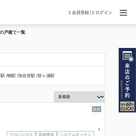
会員登録
ログイン
駅の戸建て一覧
町駅
/
柳駅
/
加佐登駅
/
鼓ヶ浦駅
新築
プロパンガス
収納豊富
システムキッチン