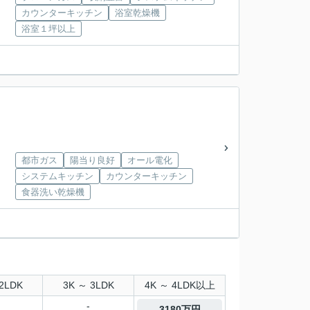
カウンターキッチン
浴室乾燥機
浴室１坪以上
都市ガス
陽当り良好
オール電化
システムキッチン
カウンターキッチン
食器洗い乾燥機
2LDK
3K ～ 3LDK
4K ～ 4LDK以上
-
3180万円