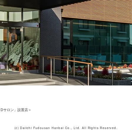
「Dサロン」設置店＞
(c) Daiichi Fudousan Hanbai Co., Ltd. All Rights Reserved.