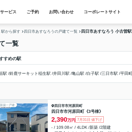
サービス
ご予約
お問い合わせ
コーポレートサイト
四日市あすなろう 小古曽
・駅から探す
四日市あすなろうの戸建て一覧
て一覧
すすめの駅
垣駅
/
鈴鹿サーキット稲生駅
/
井田川駅
/
亀山駅
/
白子駅
/
三日市駅
/
平田
新築一戸建
四日市市
河原田町
四日市市河原田町《3号棟》
2,390
7月31日 値下げ
万円
- / 109.08㎡ / 4LDK /新築 /2階建