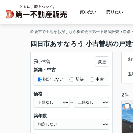
買いたい
売りたい
鈴鹿市で土地をお探しなら株式会社第一不動産販売
沿線
四日市あすなろう 小古曽駅の戸建
お
小古曽
変更
新築・中古
玉
指定しない
新築
中古
価格
2
件
～
築年数