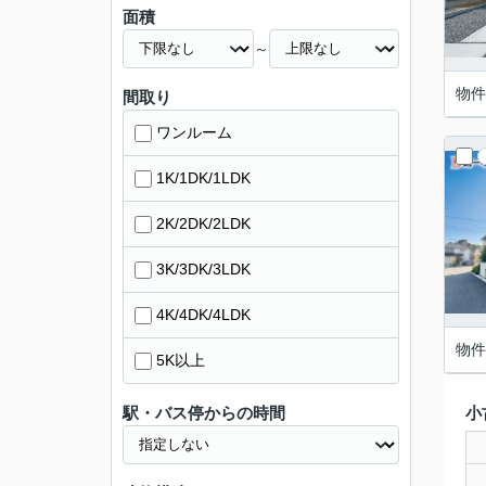
面積
～
物件
間取り
ワンルーム
1K/1DK/1LDK
2K/2DK/2LDK
3K/3DK/3LDK
4K/4DK/4LDK
物件
5K以上
駅・バス停からの時間
小