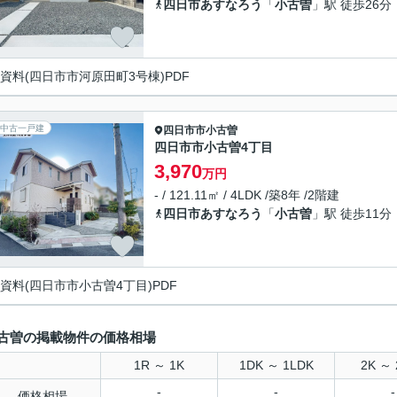
四日市あすなろう
「
小古曽
」駅 徒歩26分
資料(四日市市河原田町3号棟)PDF
中古一戸建
四日市市
小古曽
四日市市小古曽4丁目
3,970
万円
- / 121.11㎡ / 4LDK /築8年 /2階建
四日市あすなろう
「
小古曽
」駅 徒歩11分
資料(四日市市小古曽4丁目)PDF
古曽の掲載物件の価格相場
1R ～ 1K
1DK ～ 1LDK
2K ～ 
-
-
-
価格相場