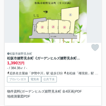
松阪市嬉野見永町
松阪市嬉野見永町《ガーデンヒルズ嬉野見永町 全4区画》
1,390
万円
- / 384.38㎡ / -
近鉄名古屋線「伊勢中川」駅 徒歩13分
名松線「権現前」駅 徒歩38分
プロパンガス
電気有
公共下水
物件資料(ガーデンヒルズ嬉野見永町 全4区画)PDF
地積測量図PDF