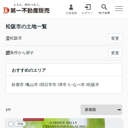
松阪市の土地一覧
松阪市
変更
条件から探す
変更
おすすめのエリア
鈴鹿市
/
亀山市
/
四日市市
/
津市
/
いなべ市
/
松阪市
1
件
売地