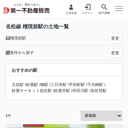
名松線 権現前駅の土地一覧
権現前駅
変更
条件から探す
変更
おすすめの駅
玉垣駅
/
鈴鹿駅
/
柳駅
/
三日市駅
/
平田町駅
/
千代崎駅
/
鈴鹿サーキット稲生駅
/
鈴鹿市駅
/
井田川駅
/
加佐登駅
1
件