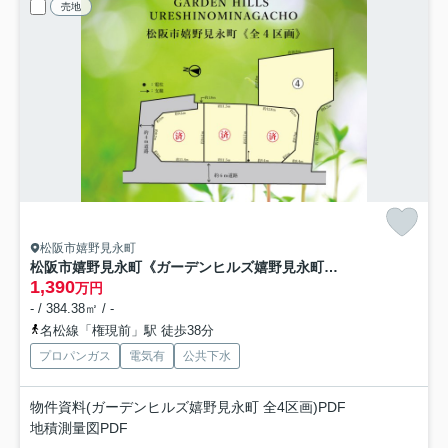
売地
松阪市嬉野見永町
松阪市嬉野見永町《ガーデンヒルズ嬉野見永町 全4区画》
1,390
万円
- / 384.38㎡ / -
名松線「権現前」駅 徒歩38分
プロパンガス
電気有
公共下水
物件資料(ガーデンヒルズ嬉野見永町 全4区画)PDF
地積測量図PDF