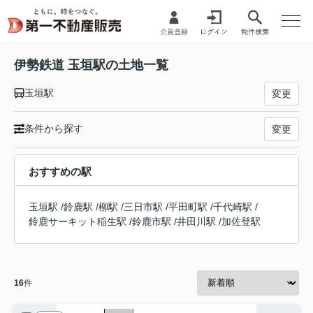
伊勢鉄道 玉垣駅の土地一覧
玉垣駅
変更
条件から探す
変更
おすすめの駅
玉垣駅
/
鈴鹿駅
/
柳駅
/
三日市駅
/
平田町駅
/
千代崎駅
/
鈴鹿サーキット稲生駅
/
鈴鹿市駅
/
井田川駅
/
加佐登駅
16
件