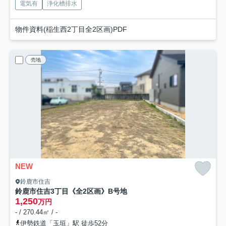
電気有
浄化槽排水
物件資料(稲生西2丁目全2区画)PDF
売地
NEW
鈴鹿市住吉
鈴鹿市住吉3丁目《全2区画》B号地
1,250
万円
- / 270.44㎡ / -
伊勢鉄道「玉垣」駅 徒歩52分