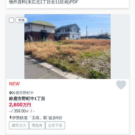
物件資料(末広北1丁目全11区画)PDF
売地
NEW
鈴鹿市野町中
鈴鹿市野町中1丁目
2,600
万円
- / 359.00㎡ / -
伊勢鉄道「玉垣」駅 徒歩6分
都市ガス
電気有
公共下水