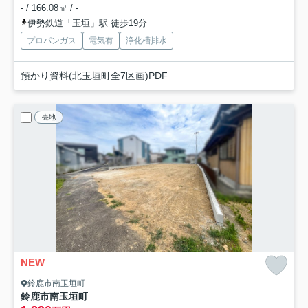
- / 166.08㎡ / -
伊勢鉄道「玉垣」駅 徒歩19分
プロパンガス
電気有
浄化槽排水
預かり資料(北玉垣町全7区画)PDF
売地
NEW
鈴鹿市南玉垣町
鈴鹿市南玉垣町