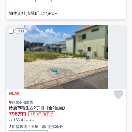
物件資料(安塚町土地)PDF
売地
NEW
鈴鹿市稲生西
鈴鹿市稲生西2丁目《全2区画》
798
万円
7月3日 値下げ
- / 186.41㎡ / -
伊勢鉄道「玉垣」駅 徒歩35分