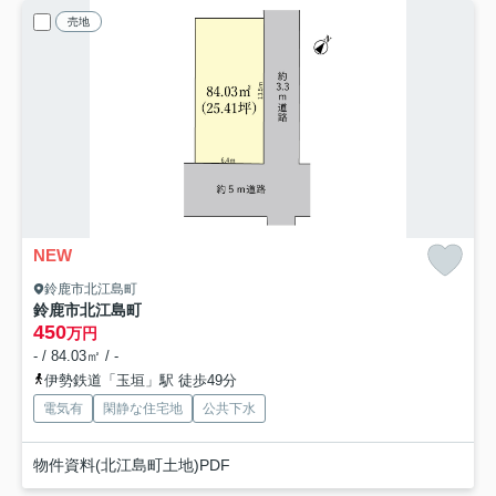
売地
NEW
鈴鹿市北江島町
鈴鹿市北江島町
450
万円
- / 84.03㎡ / -
伊勢鉄道「玉垣」駅 徒歩49分
電気有
閑静な住宅地
公共下水
物件資料(北江島町土地)PDF