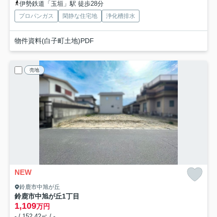
伊勢鉄道「玉垣」駅 徒歩28分
プロパンガス
閑静な住宅地
浄化槽排水
物件資料(白子町土地)PDF
売地
NEW
鈴鹿市中旭が丘
鈴鹿市中旭が丘1丁目
1,109
万円
- / 152.42㎡ / -