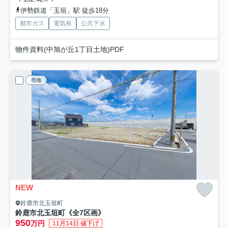
伊勢鉄道「玉垣」駅 徒歩18分
都市ガス
電気有
公共下水
物件資料(中旭が丘1丁目土地)PDF
売地
NEW
鈴鹿市北玉垣町
鈴鹿市北玉垣町《全7区画》
950
万円
11月14日 値下げ