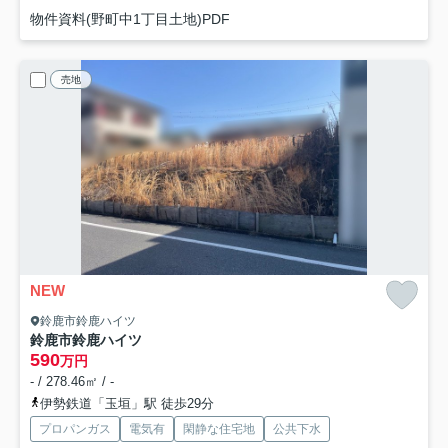
物件資料(野町中1丁目土地)PDF
売地
NEW
鈴鹿市鈴鹿ハイツ
鈴鹿市鈴鹿ハイツ
590
万円
- / 278.46㎡ / -
伊勢鉄道「玉垣」駅 徒歩29分
プロパンガス
電気有
閑静な住宅地
公共下水