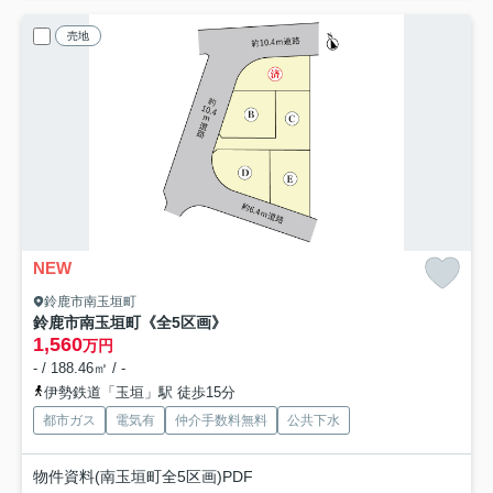
売地
NEW
鈴鹿市南玉垣町
鈴鹿市南玉垣町《全5区画》
1,560
万円
- / 188.46㎡ / -
伊勢鉄道「玉垣」駅 徒歩15分
都市ガス
電気有
仲介手数料無料
公共下水
物件資料(南玉垣町全5区画)PDF