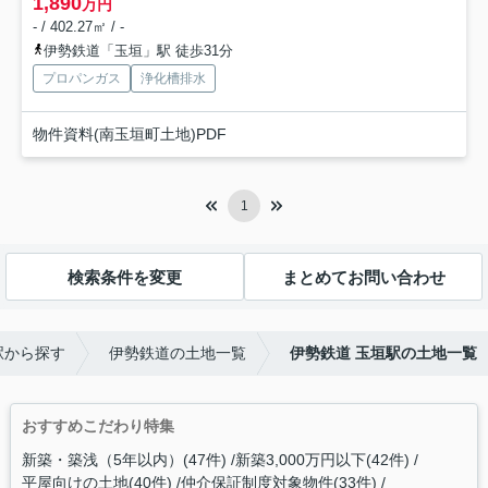
1,890
万円
- / 402.27㎡ / -
伊勢鉄道「玉垣」駅 徒歩31分
プロパンガス
浄化槽排水
物件資料(南玉垣町土地)PDF
1
検索条件を変更
まとめてお問い合わせ
駅から探す
伊勢鉄道の土地一覧
伊勢鉄道 玉垣駅の土地一覧
おすすめこだわり特集
新築・築浅（5年以内）(47件)
新築3,000万円以下(42件)
平屋向けの土地(40件)
仲介保証制度対象物件(33件)