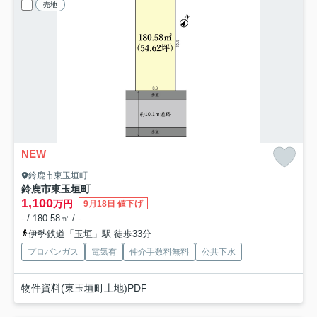
売地
NEW
鈴鹿市東玉垣町
鈴鹿市東玉垣町
1,100
万円
9月18日 値下げ
- / 180.58㎡ / -
伊勢鉄道「玉垣」駅 徒歩33分
プロパンガス
電気有
仲介手数料無料
公共下水
物件資料(東玉垣町土地)PDF