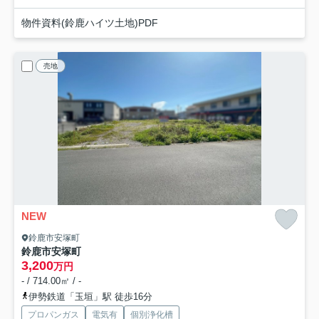
物件資料(鈴鹿ハイツ土地)PDF
売地
NEW
鈴鹿市安塚町
鈴鹿市安塚町
3,200
万円
- / 714.00㎡ / -
伊勢鉄道「玉垣」駅 徒歩16分
プロパンガス
電気有
個別浄化槽