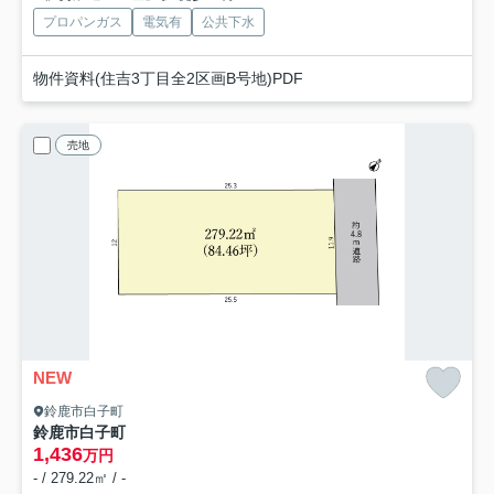
プロパンガス
電気有
公共下水
物件資料(住吉3丁目全2区画B号地)PDF
売地
NEW
鈴鹿市白子町
鈴鹿市白子町
1,436
万円
- / 279.22㎡ / -