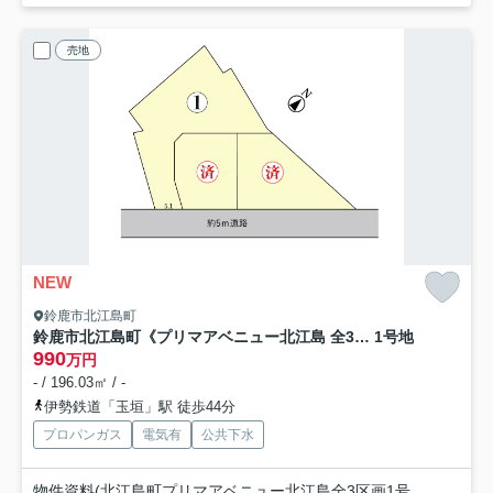
売地
NEW
鈴鹿市北江島町
鈴鹿市北江島町《プリマアベニュー北江島 全3区画》1号地
1号地
990
万円
- / 196.03㎡ / -
伊勢鉄道「玉垣」駅 徒歩44分
プロパンガス
電気有
公共下水
物件資料(北江島町プリマアベニュー北江島全3区画1号