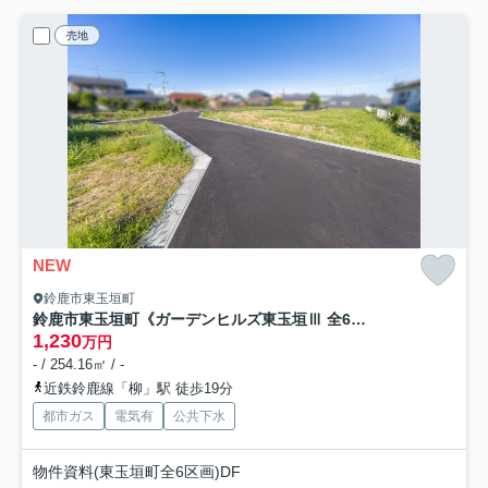
売地
NEW
鈴鹿市東玉垣町
鈴鹿市東玉垣町《ガーデンヒルズ東玉垣Ⅲ 全6区画》
1,230
万円
- / 254.16㎡ / -
近鉄鈴鹿線「柳」駅 徒歩19分
都市ガス
電気有
公共下水
物件資料(東玉垣町全6区画)DF