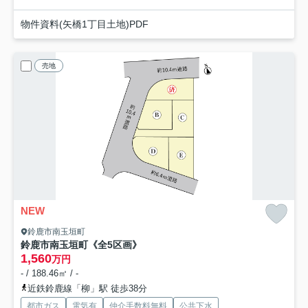
物件資料(矢橋1丁目土地)PDF
売地
NEW
鈴鹿市南玉垣町
鈴鹿市南玉垣町《全5区画》
1,560
万円
- / 188.46㎡ / -
近鉄鈴鹿線「柳」駅 徒歩38分
都市ガス
電気有
仲介手数料無料
公共下水