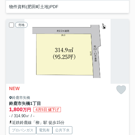
物件資料(肥田町土地)PDF
売地
NEW
鈴鹿市矢橋
鈴鹿市矢橋1丁目
1,800
万円
4月5日 値下げ
- / 314.90㎡ / -
近鉄鈴鹿線「柳」駅 徒歩15分
プロパンガス
電気有
公共下水