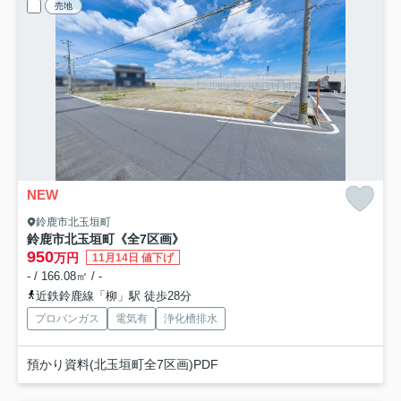
売地
NEW
鈴鹿市北玉垣町
鈴鹿市北玉垣町《全7区画》
950
万円
11月14日 値下げ
- / 166.08㎡ / -
近鉄鈴鹿線「柳」駅 徒歩28分
プロパンガス
電気有
浄化槽排水
預かり資料(北玉垣町全7区画)PDF