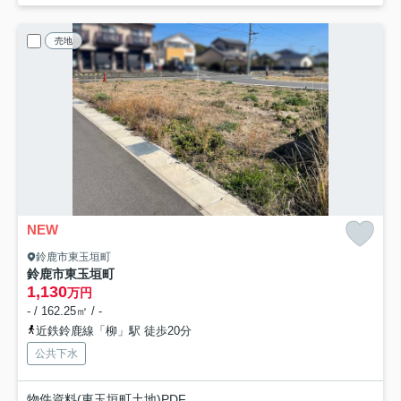
売地
NEW
鈴鹿市東玉垣町
鈴鹿市東玉垣町
1,130
万円
- / 162.25㎡ / -
近鉄鈴鹿線「柳」駅 徒歩20分
公共下水
物件資料(東玉垣町土地)PDF