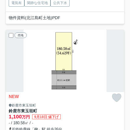
電気有
閑静な住宅地
公共下水
物件資料(北江島町土地)PDF
売地
NEW
鈴鹿市東玉垣町
鈴鹿市東玉垣町
1,100
万円
9月18日 値下げ
- / 180.58㎡ / -
近鉄鈴鹿線「柳」駅 徒歩26分