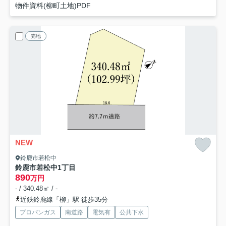
物件資料(柳町土地)PDF
売地
NEW
鈴鹿市若松中
鈴鹿市若松中1丁目
890
万円
- / 340.48㎡ / -
近鉄鈴鹿線「柳」駅 徒歩35分
プロパンガス
南道路
電気有
公共下水