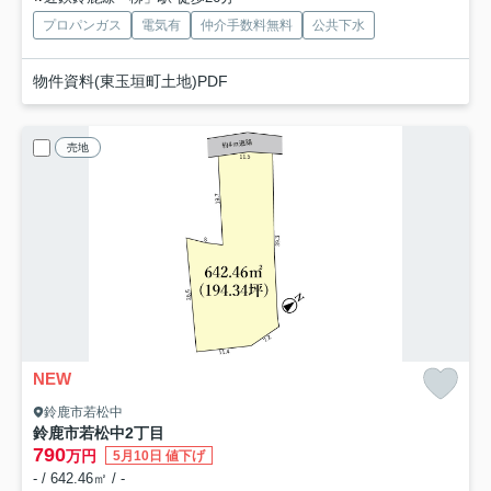
プロパンガス
電気有
仲介手数料無料
公共下水
物件資料(東玉垣町土地)PDF
売地
NEW
鈴鹿市若松中
鈴鹿市若松中2丁目
790
万円
5月10日 値下げ
- / 642.46㎡ / -