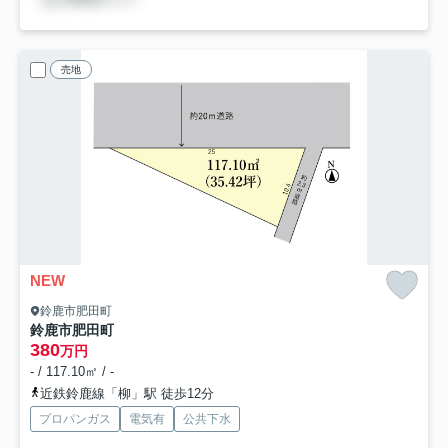
売地
NEW
鈴鹿市肥田町
鈴鹿市肥田町
380
万円
- / 117.10㎡ / -
近鉄鈴鹿線「柳」駅 徒歩12分
プロパンガス
電気有
公共下水