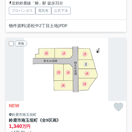
近鉄鈴鹿線「柳」駅 徒歩31分
プロパンガス
電気有
公共下水
物件資料(若松中2丁目土地)PDF
売地
NEW
鈴鹿市南玉垣町
鈴鹿市南玉垣町《全9区画》
1,340
万円