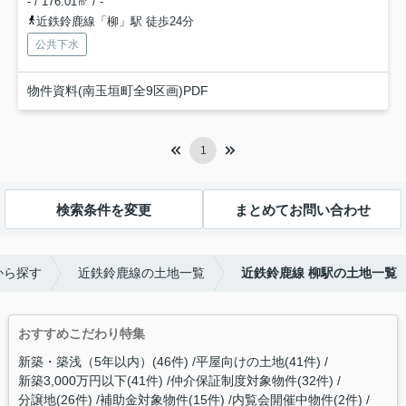
- / 176.01㎡ / -
近鉄鈴鹿線「柳」駅 徒歩24分
公共下水
物件資料(南玉垣町全9区画)PDF
1
検索条件を変更
まとめてお問い合わせ
から探す
近鉄鈴鹿線の土地一覧
近鉄鈴鹿線 柳駅の土地一覧
おすすめこだわり特集
新築・築浅（5年以内）(46件)
平屋向けの土地(41件)
新築3,000万円以下(41件)
仲介保証制度対象物件(32件)
分譲地(26件)
補助金対象物件(15件)
内覧会開催中物件(2件)