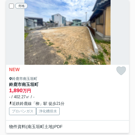
売地
NEW
鈴鹿市南玉垣町
鈴鹿市南玉垣町
1,890
万円
- / 402.27㎡ / -
近鉄鈴鹿線「柳」駅 徒歩21分
プロパンガス
浄化槽排水
物件資料(南玉垣町土地)PDF