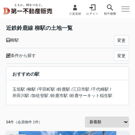
近鉄鈴鹿線 柳駅の土地一覧
柳駅
変更
条件から探す
変更
おすすめの駅
玉垣駅
/
柳駅
/
平田町駅
/
鈴鹿駅
/
三日市駅
/
千代崎駅
/
井田川駅
/
加佐登駅
/
鈴鹿市駅
/
鈴鹿サーキット稲生駅
14
件（会員物件 1件）