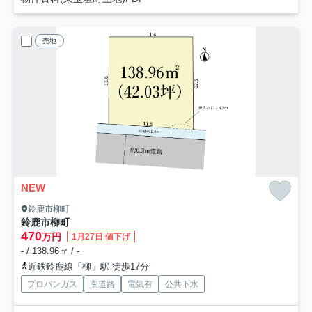
売地
NEW
鈴鹿市柳町
鈴鹿市柳町
470
万円
1月27日 値下げ
- / 138.96㎡ / -
近鉄鈴鹿線「柳」駅 徒歩17分
プロパンガス
南道路
電気有
公共下水