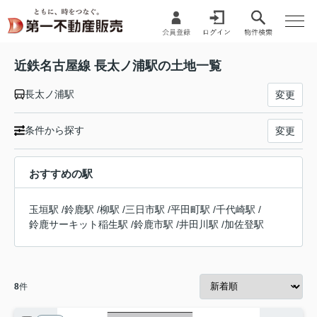
近鉄名古屋線 長太ノ浦駅の土地一覧
長太ノ浦駅
変更
条件から探す
変更
おすすめの駅
玉垣駅
/
鈴鹿駅
/
柳駅
/
三日市駅
/
平田町駅
/
千代崎駅
/
鈴鹿サーキット稲生駅
/
鈴鹿市駅
/
井田川駅
/
加佐登駅
8
件