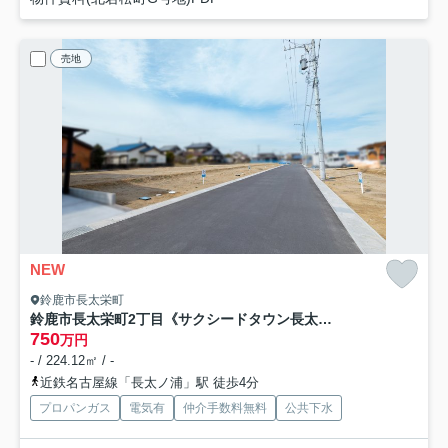
売地
NEW
鈴鹿市長太栄町
鈴鹿市長太栄町2丁目《サクシードタウン長太栄町 全21区画》
750
万円
- / 224.12㎡ / -
近鉄名古屋線「長太ノ浦」駅 徒歩4分
プロパンガス
電気有
仲介手数料無料
公共下水