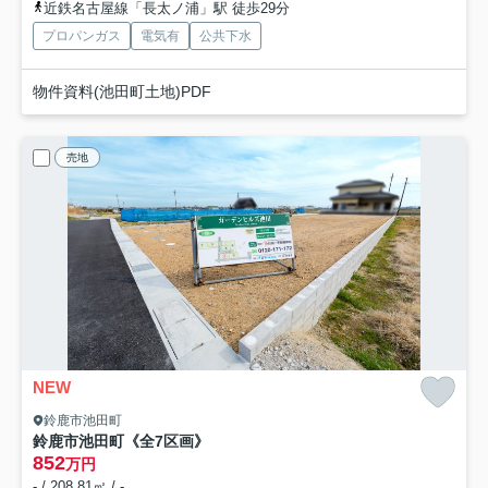
近鉄名古屋線「長太ノ浦」駅 徒歩29分
プロパンガス
電気有
公共下水
物件資料(池田町土地)PDF
売地
NEW
鈴鹿市池田町
鈴鹿市池田町《全7区画》
852
万円
- / 208.81㎡ / -