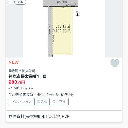
売地
NEW
鈴鹿市長太栄町
鈴鹿市長太栄町4丁目
980
万円
- / 348.12㎡ / -
近鉄名古屋線「長太ノ浦」駅 徒歩7分
プロパンガス
電気有
公共下水
物件資料(長太栄町4丁目土地)PDF