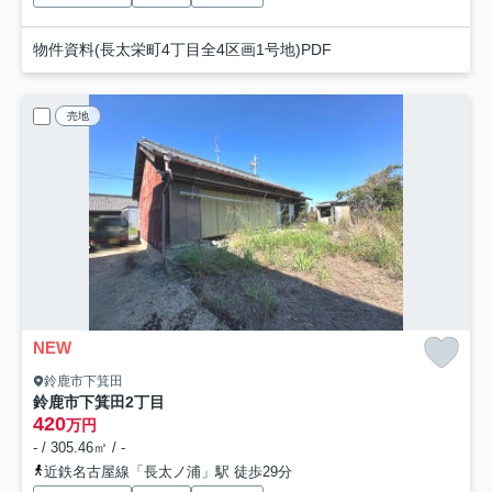
物件資料(長太栄町4丁目全4区画1号地)PDF
売地
NEW
鈴鹿市下箕田
鈴鹿市下箕田2丁目
420
万円
- / 305.46㎡ / -
近鉄名古屋線「長太ノ浦」駅 徒歩29分