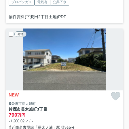
プロパンガス
電気有
公共下水
物件資料(下箕田2丁目土地)PDF
売地
NEW
鈴鹿市長太旭町
鈴鹿市長太旭町3丁目
790
万円
- / 200.02㎡ / -
近鉄名古屋線「長太ノ浦」駅 徒歩5分