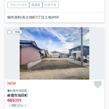
プロパンガス
南道路
公共下水
物件資料(長太旭町3丁目土地)PDF
売地
NEW
鈴鹿市池田町
鈴鹿市池田町
665
万円
- / 250.17㎡ / -