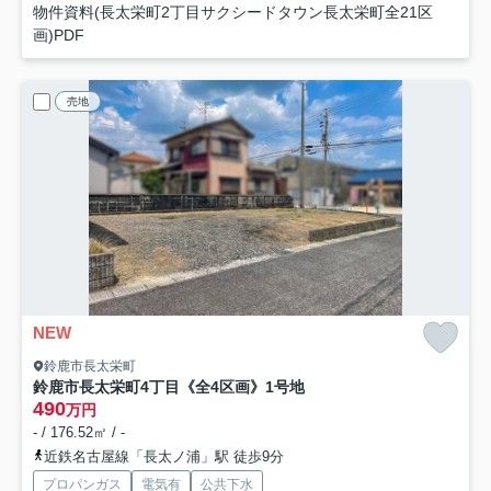
物件資料(長太栄町2丁目サクシードタウン長太栄町全21区
画)PDF
売地
NEW
鈴鹿市長太栄町
鈴鹿市長太栄町4丁目《全4区画》1号地
490
万円
- / 176.52㎡ / -
近鉄名古屋線「長太ノ浦」駅 徒歩9分
プロパンガス
電気有
公共下水