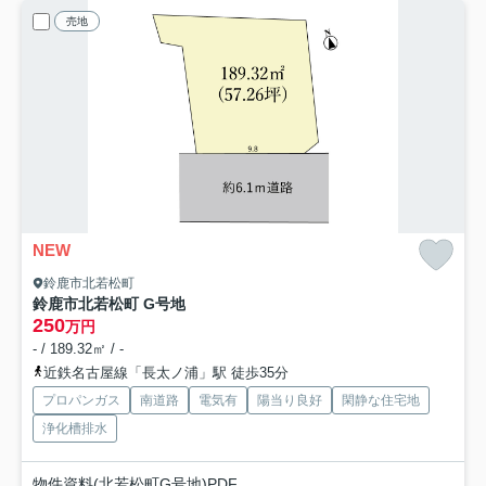
売地
NEW
鈴鹿市北若松町
鈴鹿市北若松町 G号地
250
万円
- / 189.32㎡ / -
近鉄名古屋線「長太ノ浦」駅 徒歩35分
プロパンガス
南道路
電気有
陽当り良好
閑静な住宅地
浄化槽排水
物件資料(北若松町G号地)PDF