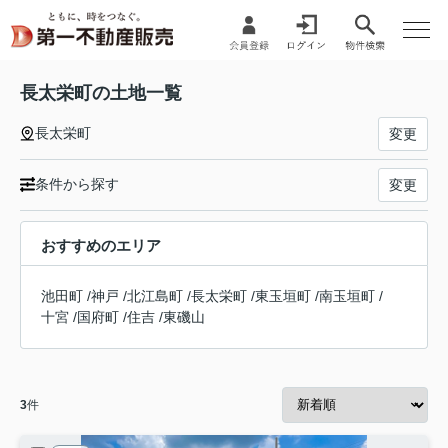
長太栄町の土地一覧
長太栄町
変更
条件から探す
変更
おすすめのエリア
池田町
/
神戸
/
北江島町
/
長太栄町
/
東玉垣町
/
南玉垣町
/
十宮
/
国府町
/
住吉
/
東磯山
3
件