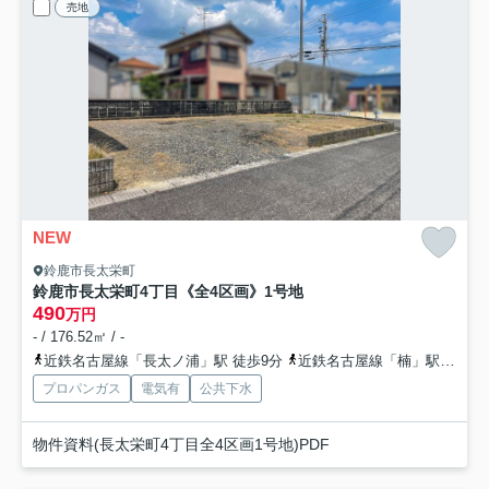
売地
NEW
鈴鹿市長太栄町
鈴鹿市長太栄町4丁目《全4区画》1号地
490
万円
- / 176.52㎡ / -
近鉄名古屋線「長太ノ浦」駅 徒歩9分
近鉄名古屋線「楠」駅 徒歩24分
プロパンガス
電気有
公共下水
物件資料(長太栄町4丁目全4区画1号地)PDF