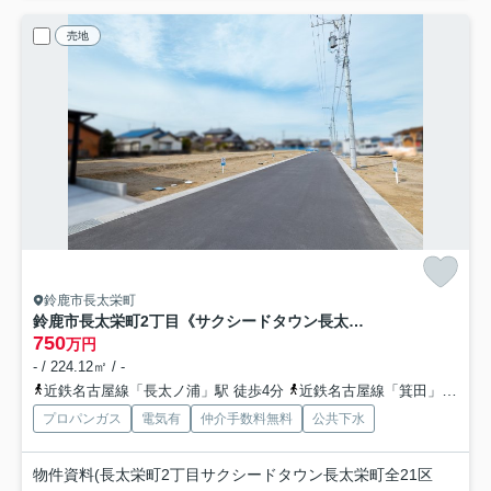
売地
鈴鹿市長太栄町
鈴鹿市長太栄町2丁目《サクシードタウン長太栄町 全21区画》
750
万円
- / 224.12㎡ / -
近鉄名古屋線「長太ノ浦」駅 徒歩4分
近鉄名古屋線「箕田」駅 徒歩19分
プロパンガス
電気有
仲介手数料無料
公共下水
物件資料(長太栄町2丁目サクシードタウン長太栄町全21区