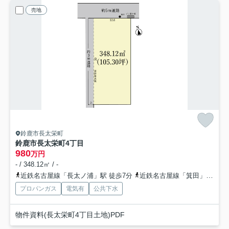
売地
鈴鹿市長太栄町
鈴鹿市長太栄町4丁目
980
万円
- / 348.12㎡ / -
近鉄名古屋線「長太ノ浦」駅 徒歩7分
近鉄名古屋線「箕田」駅 徒歩22分
プロパンガス
電気有
公共下水
物件資料(長太栄町4丁目土地)PDF