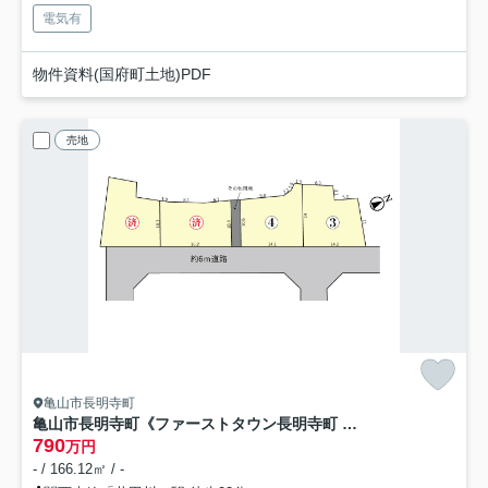
電気有
物件資料(国府町土地)PDF
売地
亀山市長明寺町
亀山市長明寺町《ファーストタウン長明寺町 全4区画》
790
万円
- / 166.12㎡ / -