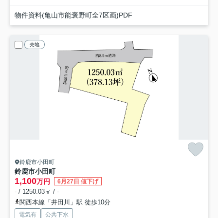
物件資料(亀山市能褒野町全7区画)PDF
売地
鈴鹿市小田町
鈴鹿市小田町
1,100
万円
6月27日 値下げ
- / 1250.03㎡ / -
関西本線「井田川」駅 徒歩10分
電気有
公共下水