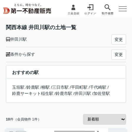
関西本線 井田川駅の土地一覧
井田川駅
変更
条件から探す
変更
おすすめの駅
玉垣駅
/
鈴鹿駅
/
柳駅
/
三日市駅
/
平田町駅
/
千代崎駅
/
鈴鹿サーキット稲生駅
/
鈴鹿市駅
/
井田川駅
/
加佐登駅
10
件（会員物件 1件）