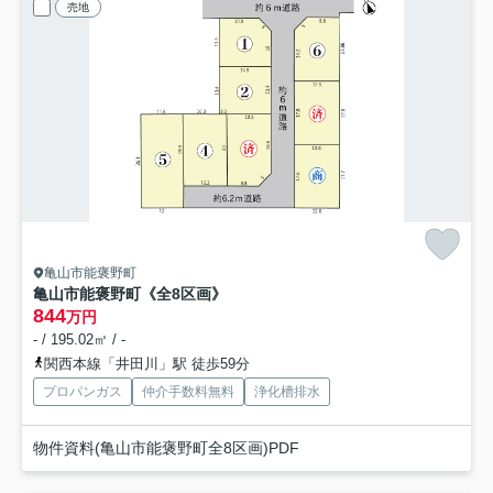
売地
亀山市能褒野町
亀山市能褒野町《全8区画》
844
万円
- / 195.02㎡ / -
関西本線「井田川」駅 徒歩59分
プロパンガス
仲介手数料無料
浄化槽排水
物件資料(亀山市能褒野町全8区画)PDF