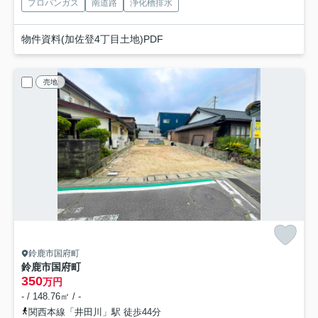
プロパンガス
南道路
浄化槽排水
物件資料(加佐登4丁目土地)PDF
売地
鈴鹿市国府町
鈴鹿市国府町
350
万円
- / 148.76㎡ / -
関西本線「井田川」駅 徒歩44分