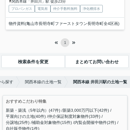
関西本線「井田川」駅 徒歩23分
プロパンガス
電気有
仲介手数料無料
浄化槽排水
物件資料(亀山市長明寺町ファーストタウン長明寺町全4区画)
1
検索条件を変更
まとめてお問い合わせ
から探す
関西本線の土地一覧
関西本線 井田川駅の土地一覧
おすすめこだわり特集
新築・築浅（5年以内）(47件)
新築3,000万円以下(42件)
平屋向けの土地(40件)
仲介保証制度対象物件(33件)
分譲地(25件)
補助金対象物件(15件)
内覧会開催中物件(2件)
自社販売物件(1件)