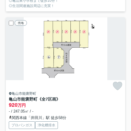
◎亀山東小学校まで徒歩10分！
◎生活関連施設周辺に充実！
売地
亀山市能褒野町
亀山市能褒野町《全7区画》
920
万円
- / 247.05㎡ / -
関西本線「井田川」駅 徒歩58分
プロパンガス
浄化槽排水