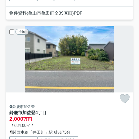
物件資料(亀山市亀田町全39区画)PDF
売地
鈴鹿市加佐登
鈴鹿市加佐登4丁目
2,000
万円
- / 684.00㎡ / -
関西本線「井田川」駅 徒歩73分