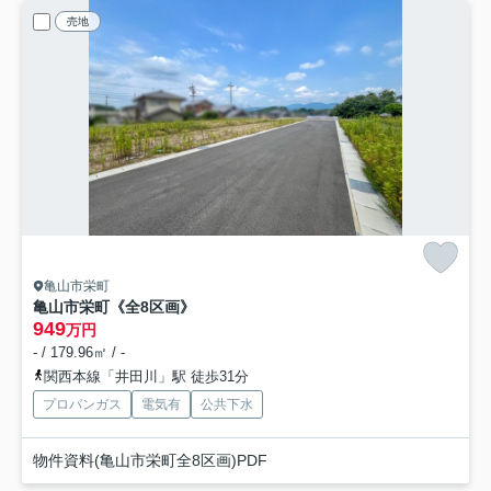
売地
亀山市栄町
亀山市栄町《全8区画》
949
万円
- / 179.96㎡ / -
関西本線「井田川」駅 徒歩31分
プロパンガス
電気有
公共下水
物件資料(亀山市栄町全8区画)PDF