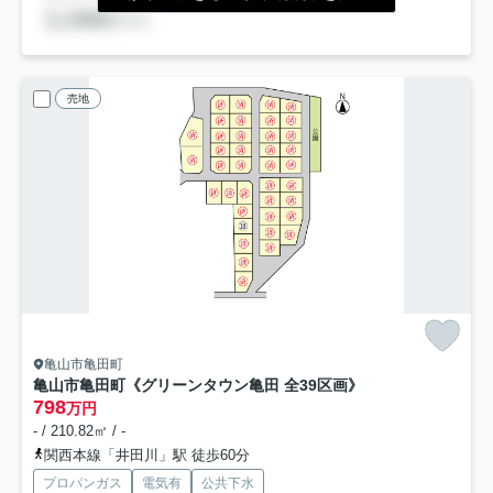
売地
亀山市亀田町
亀山市亀田町《グリーンタウン亀田 全39区画》
798
万円
- / 210.82㎡ / -
関西本線「井田川」駅 徒歩60分
プロパンガス
電気有
公共下水