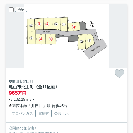
売地
亀山市北山町
亀山市北山町《全11区画》
965
万円
- / 182.19㎡ / -
関西本線「井田川」駅 徒歩45分
プロパンガス
電気有
公共下水
◎閑静な住宅地！