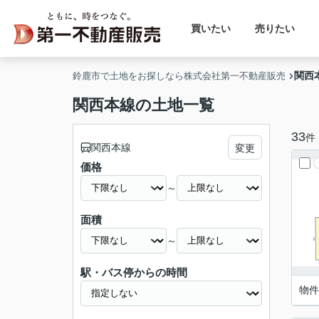
買いたい
売りたい
関西
鈴鹿市で土地をお探しなら株式会社第一不動産販売
関西本線の土地一覧
33
件
関西本線
変更
価格
～
面積
～
駅・バス停からの時間
物件