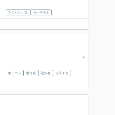
プロパンガス
浄化槽排水
都市ガス
南道路
電気有
公共下水