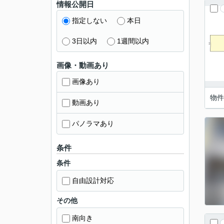
情報公開日
指定しない
本日
3日以内
1週間以内
画像・動画あり
画像あり
物件
動画あり
パノラマあり
条件
条件
自由設計対応
その他
南向き