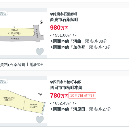
売地
鈴鹿市
石薬師町
鈴鹿市石薬師町
980
万円
- / 531.00㎡ / -
関西本線
「
河曲
」駅 徒歩38分
関西本線
「
加佐登
」駅 徒歩43分
資料(石薬師町土地)PDF
売地
四日市市
楠町本郷
四日市市楠町本郷
780
10月7日 値下げ
万円
- / 632.49㎡ / -
関西本線
「
河原田
」駅 徒歩27分