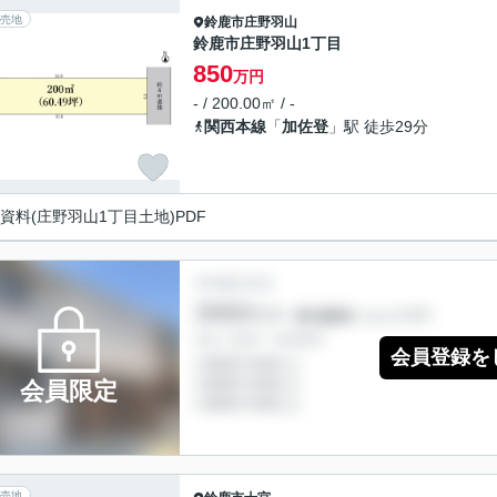
売地
鈴鹿市
庄野羽山
鈴鹿市庄野羽山1丁目
850
万円
- / 200.00㎡ / -
関西本線
「
加佐登
」駅 徒歩29分
資料(庄野羽山1丁目土地)PDF
会員登録を
会員限定
売地