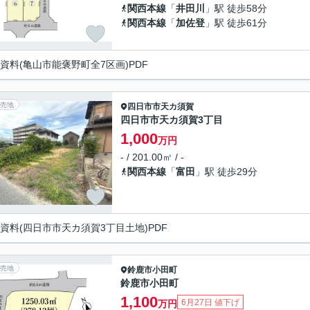
関西本線
「
井田川
」駅 徒歩58分
関西本線
「
加佐登
」駅 徒歩61分
資料(亀山市能褒野町全7区画)PDF
売地
四日市市
天カ須賀
四日市市天カ須賀3丁目
1,000
万円
- / 201.00㎡ / -
関西本線
「
富田
」駅 徒歩29分
資料(四日市市天カ須賀3丁目土地)PDF
売地
鈴鹿市
小田町
鈴鹿市小田町
1,100
6月27日 値下げ
万円