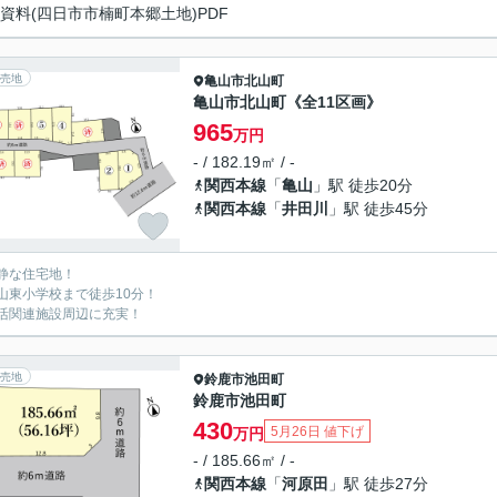
資料(四日市市楠町本郷土地)PDF
売地
亀山市
北山町
亀山市北山町《全11区画》
965
万円
- / 182.19㎡ / -
関西本線
「
亀山
」駅 徒歩20分
関西本線
「
井田川
」駅 徒歩45分
静な住宅地！
山東小学校まで徒歩10分！
活関連施設周辺に充実！
売地
鈴鹿市
池田町
鈴鹿市池田町
430
5月26日 値下げ
万円
- / 185.66㎡ / -
関西本線
「
河原田
」駅 徒歩27分