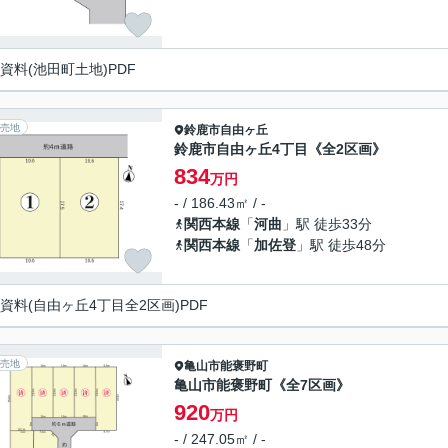
資料(池田町土地)PDF
売地
鈴鹿市
自由ヶ丘
鈴鹿市自由ヶ丘4丁目《全2区画》
834
万円
- / 186.43㎡ / -
関西本線
「
河曲
」駅 徒歩33分
関西本線
「
加佐登
」駅 徒歩48分
資料(自由ヶ丘4丁目全2区画)PDF
売地
亀山市
能褒野町
亀山市能褒野町《全7区画》
920
万円
- / 247.05㎡ / -