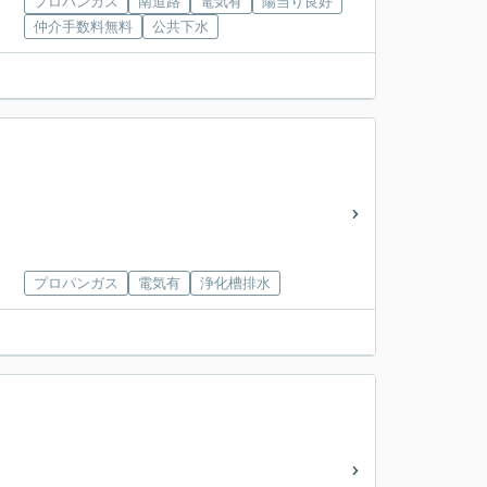
プロパンガス
南道路
電気有
陽当り良好
仲介手数料無料
公共下水
プロパンガス
電気有
浄化槽排水