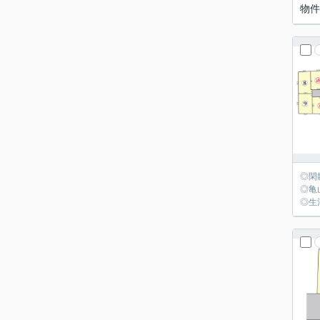
物件
◎閑
◎亀
◎生