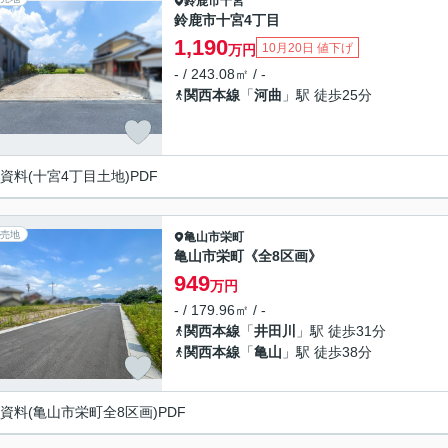
鈴鹿市
十宮
鈴鹿市十宮4丁目
1,190
10月20日 値下げ
万円
- / 243.08㎡ / -
関西本線
「
河曲
」駅 徒歩25分
資料(十宮4丁目土地)PDF
売地
亀山市
栄町
亀山市栄町《全8区画》
949
万円
- / 179.96㎡ / -
関西本線
「
井田川
」駅 徒歩31分
関西本線
「
亀山
」駅 徒歩38分
資料(亀山市栄町全8区画)PDF