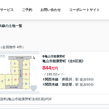
サービス
ご予約
お問い合わせ
コーポレートサイト
本線の土地一覧
（会員物件 4件）
売地
亀山市
能褒野町
亀山市能褒野町《全8区画》
844
万円
- / 195.02㎡ / -
関西本線
「
井田川
」駅 徒歩59分
関西本線
「
加佐登
」駅 徒歩60分
資料(亀山市能褒野町全8区画)PDF