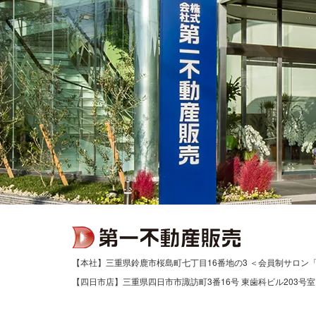
【本社】三重県鈴鹿市桜島町七丁目16番地の3 ＜会員制サロン
【四日市店】三重県四日市市諏訪町3番16号 東歯科ビル203号室