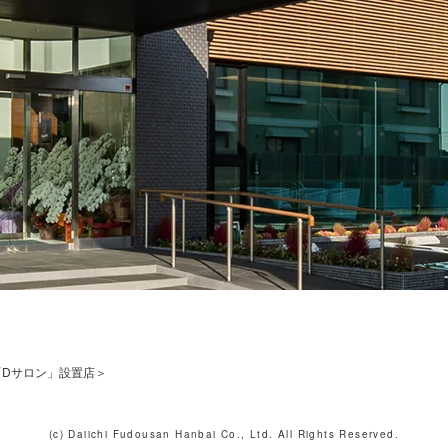
「Dサロン」設置店＞
(c) Daiichi Fudousan Hanbai Co., Ltd. All Rights Reserved.