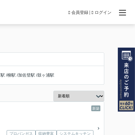
会員登録
ログイン
町駅
/
柳駅
/
加佐登駅
/
鼓ヶ浦駅
新築
プロパンガス
収納豊富
システムキッチン