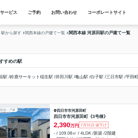
サービス
ご予約
お問い合わせ
コーポレートサイト
関西本線 河原田駅の戸建て一覧
・駅から探す
関西本線の戸建て一覧
すすめの駅
垣駅
/
鈴鹿サーキット稲生駅
/
井田川駅
/
亀山駅
/
白子駅
/
三日市駅
/
平田
新築一戸建
四日市市
河原田町
四日市市河原田町《3号棟》
2,390
7月31日 値下げ
万円
- / 109.08㎡ / 4LDK /新築 /2階建