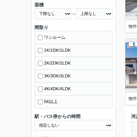
面積
～
物件
間取り
ワンルーム
1K/1DK/1LDK
2K/2DK/2LDK
3K/3DK/3LDK
4K/4DK/4LDK
物件
5K以上
駅・バス停からの時間
河