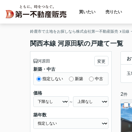
買いたい
売りたい
鈴鹿市で土地をお探しなら株式会社第一不動産販売
沿線
関西本線 河原田駅の戸建て一覧
お
河原田
変更
新築・中古
玉
指定しない
新築
中古
価格
2
件
～
築年数