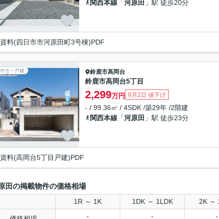
関西本線
「
河原田
」駅 徒歩20分
資料(四日市市河原田町3号棟)PDF
中古一戸建
鈴鹿市
高岡台
鈴鹿市高岡台5丁目
2,299
8月2日 値下げ
万円
- / 99.36㎡ / 4SDK /築29年 /2階建
関西本線
「
河原田
」駅 徒歩23分
資料(高岡台5丁目戸建)PDF
原田の掲載物件の価格相場
1R ～ 1K
1DK ～ 1LDK
2K ～ 
-
-
-
価格相場