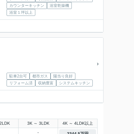
カウンターキッチン
浴室乾燥機
浴室１坪以上
駐車2台可
都市ガス
陽当り良好
リフォーム済
収納豊富
システムキッチン
2LDK
3K ～ 3LDK
4K ～ 4LDK以上
-
2344.5万円