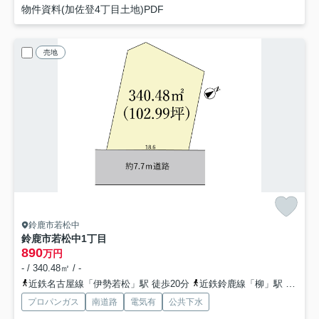
物件資料(加佐登4丁目土地)PDF
売地
鈴鹿市若松中
鈴鹿市若松中1丁目
890
万円
- / 340.48㎡ / -
近鉄名古屋線「伊勢若松」駅 徒歩20分
近鉄鈴鹿線「柳」駅 徒歩35分
プロパンガス
南道路
電気有
公共下水