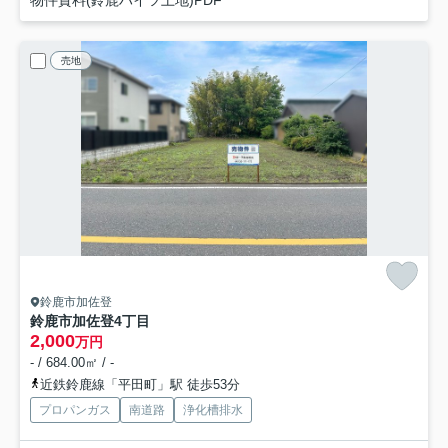
物件資料(鈴鹿ハイツ土地)PDF
売地
鈴鹿市加佐登
鈴鹿市加佐登4丁目
2,000
万円
- / 684.00㎡ / -
近鉄鈴鹿線「平田町」駅 徒歩53分
プロパンガス
南道路
浄化槽排水