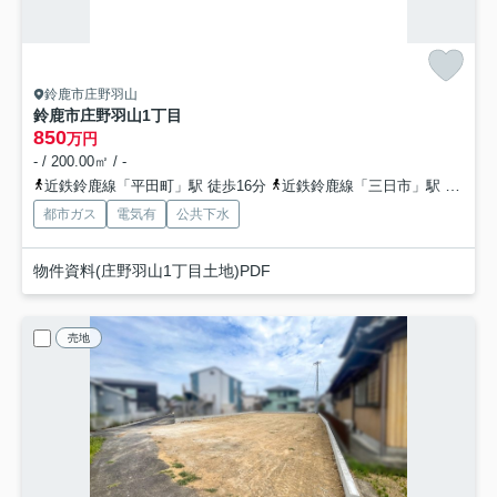
鈴鹿市庄野羽山
鈴鹿市庄野羽山1丁目
850
万円
- / 200.00㎡ / -
近鉄鈴鹿線「平田町」駅 徒歩16分
近鉄鈴鹿線「三日市」駅 徒歩43分
都市ガス
電気有
公共下水
物件資料(庄野羽山1丁目土地)PDF
売地