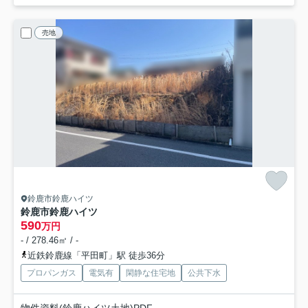
売地
鈴鹿市鈴鹿ハイツ
鈴鹿市鈴鹿ハイツ
590
万円
- / 278.46㎡ / -
近鉄鈴鹿線「平田町」駅 徒歩36分
プロパンガス
電気有
閑静な住宅地
公共下水