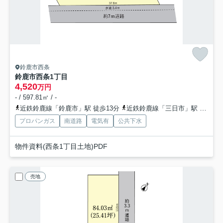
鈴鹿市西条
鈴鹿市西条1丁目
4,520
万円
- / 597.81㎡ / -
近鉄鈴鹿線「鈴鹿市」駅 徒歩13分
近鉄鈴鹿線「三日市」駅 徒歩17分
プロパンガス
南道路
電気有
公共下水
物件資料(西条1丁目土地)PDF
売地