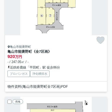
亀山市能褒野町
亀山市能褒野町《全7区画》
920
万円
- / 247.05㎡ / -
近鉄鈴鹿線「平田町」駅 徒歩86分
プロパンガス
浄化槽排水
物件資料(亀山市能褒野町全7区画)PDF
売地