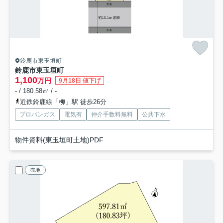
鈴鹿市東玉垣町
鈴鹿市東玉垣町
1,100
万円
9月18日 値下げ
- / 180.58㎡ / -
近鉄鈴鹿線「柳」駅 徒歩26分
プロパンガス
電気有
仲介手数料無料
公共下水
物件資料(東玉垣町土地)PDF
売地