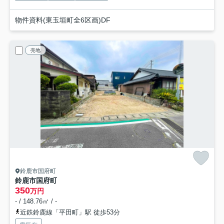
物件資料(東玉垣町全6区画)DF
売地
鈴鹿市国府町
鈴鹿市国府町
350
万円
- / 148.76㎡ / -
近鉄鈴鹿線「平田町」駅 徒歩53分