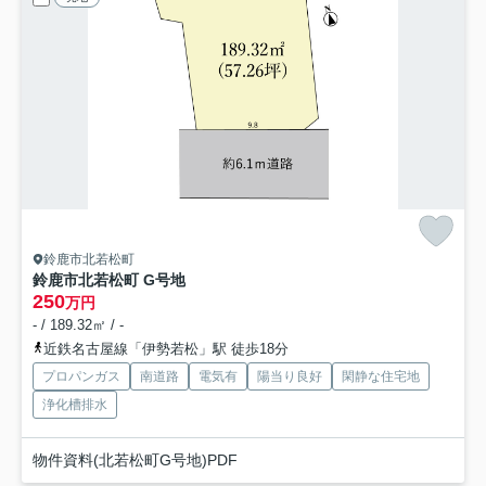
鈴鹿市北若松町
鈴鹿市北若松町 G号地
250
万円
- / 189.32㎡ / -
近鉄名古屋線「伊勢若松」駅 徒歩18分
プロパンガス
南道路
電気有
陽当り良好
閑静な住宅地
浄化槽排水
物件資料(北若松町G号地)PDF