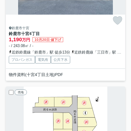
鈴鹿市十宮
鈴鹿市十宮4丁目
1,190
万円
10月20日 値下げ
- / 243.08㎡ / -
近鉄鈴鹿線「鈴鹿市」駅 徒歩13分
近鉄鈴鹿線「三日市」駅 徒歩25分
プロパンガス
電気有
公共下水
物件資料(十宮4丁目土地)PDF
売地