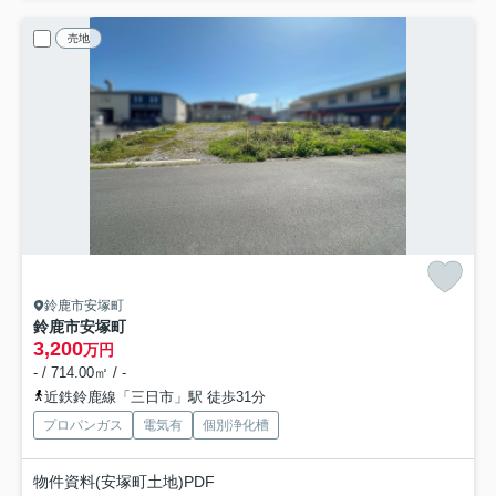
売地
鈴鹿市安塚町
鈴鹿市安塚町
3,200
万円
- / 714.00㎡ / -
近鉄鈴鹿線「三日市」駅 徒歩31分
プロパンガス
電気有
個別浄化槽
物件資料(安塚町土地)PDF