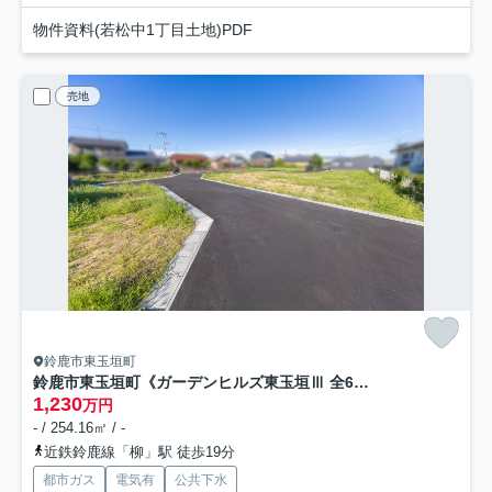
物件資料(若松中1丁目土地)PDF
売地
鈴鹿市東玉垣町
鈴鹿市東玉垣町《ガーデンヒルズ東玉垣Ⅲ 全6区画》
1,230
万円
- / 254.16㎡ / -
近鉄鈴鹿線「柳」駅 徒歩19分
都市ガス
電気有
公共下水