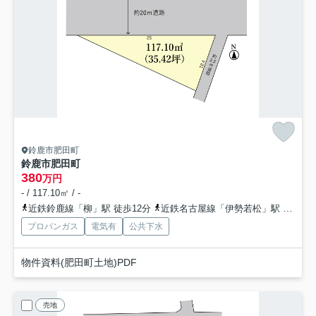
鈴鹿市肥田町
鈴鹿市肥田町
380
万円
- / 117.10㎡ / -
近鉄鈴鹿線「柳」駅 徒歩12分
近鉄名古屋線「伊勢若松」駅 徒歩36分
プロパンガス
電気有
公共下水
物件資料(肥田町土地)PDF
売地