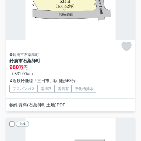
鈴鹿市石薬師町
鈴鹿市石薬師町
980
万円
- / 531.00㎡ / -
近鉄鈴鹿線「三日市」駅 徒歩63分
プロパンガス
南道路
電気有
浄化槽排水
物件資料(石薬師町土地)PDF
売地