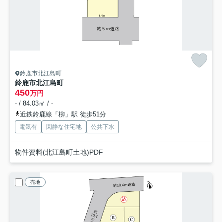
鈴鹿市北江島町
鈴鹿市北江島町
450
万円
- / 84.03㎡ / -
近鉄鈴鹿線「柳」駅 徒歩51分
電気有
閑静な住宅地
公共下水
物件資料(北江島町土地)PDF
売地