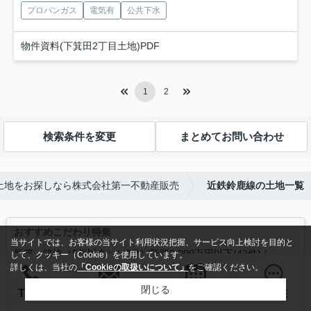
プロパンガス
電気有
公共下水
物件資料(下箕田2丁目土地)PDF
1
2
検索条件を変更
まとめてお問い合わせ
土地をお探しなら株式会社第一不動産販売
近鉄鈴鹿線の土地一覧
おすすめこだわり特集
当サイトでは、お客様の当サイト利用状況把握、サービス向上検討を目的と
新築・築浅（5年以内）(47件)
新築3,000万円以下(42件)
して、クッキー（Cookie）を使用しています。
平屋向けの土地(40件)
仲介保証制度対象物件(33件)
詳しくは、当社の
「Cookieの取扱いについて」
をご確認ください。
分譲地(25件)
補助金対象物件(15件)
内覧会開催中物件(2件)
閉じる
お問い合わせ
TEL
来店予約
LINE
自社販売物件(1件)