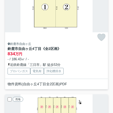
鈴鹿市自由ヶ丘
鈴鹿市自由ヶ丘4丁目《全2区画》
834
万円
- / 186.43㎡ / -
近鉄鈴鹿線「三日市」駅 徒歩53分
プロパンガス
電気有
浄化槽排水
物件資料(自由ヶ丘4丁目全2区画)PDF
売地