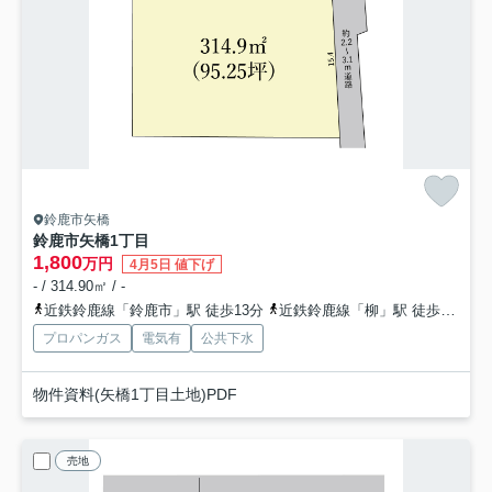
鈴鹿市矢橋
鈴鹿市矢橋1丁目
1,800
万円
4月5日 値下げ
- / 314.90㎡ / -
近鉄鈴鹿線「鈴鹿市」駅 徒歩13分
近鉄鈴鹿線「柳」駅 徒歩15分
プロパンガス
電気有
公共下水
物件資料(矢橋1丁目土地)PDF
売地