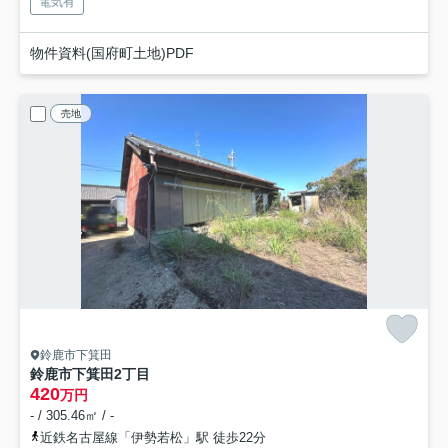
電気有
物件資料(国府町土地)PDF
売地
鈴鹿市下箕田
鈴鹿市下箕田2丁目
420
万円
- / 305.46㎡ / -
近鉄名古屋線「伊勢若松」駅 徒歩22分