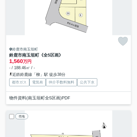
鈴鹿市南玉垣町
鈴鹿市南玉垣町《全5区画》
1,560
万円
- / 188.46㎡ / -
近鉄鈴鹿線「柳」駅 徒歩38分
都市ガス
電気有
仲介手数料無料
公共下水
物件資料(南玉垣町全5区画)PDF
売地