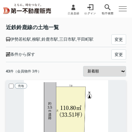
近鉄鈴鹿線の土地一覧
伊勢若松駅,柳駅,鈴鹿市駅,三日市駅,平田町駅
変更
条件から探す
変更
43
件（会員物件 3件）
売地