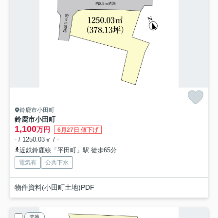
鈴鹿市小田町
鈴鹿市小田町
1,100
万円
6月27日 値下げ
- / 1250.03㎡ / -
近鉄鈴鹿線「平田町」駅 徒歩65分
電気有
公共下水
物件資料(小田町土地)PDF
売地