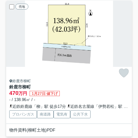
売地
鈴鹿市柳町
鈴鹿市柳町
470
万円
1月27日 値下げ
- / 138.96㎡ / -
近鉄鈴鹿線「柳」駅 徒歩17分
近鉄名古屋線「伊勢若松」駅 徒歩28分
プロパンガス
南道路
電気有
公共下水
物件資料(柳町土地)PDF