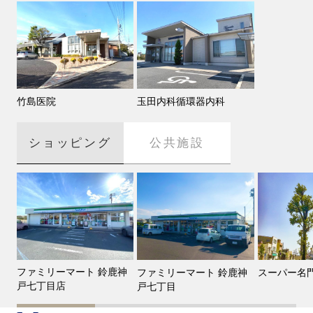
竹島医院
玉田内科循環器内科
ショッピング
公共施設
ファミリーマート 鈴鹿神
ファミリーマート 鈴鹿神
スーパー名門
戸七丁目店
戸七丁目