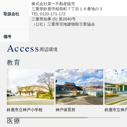
株式会社第一不動産販売
三重県鈴鹿市桜島町７丁目１６番地の３
TEL:0120-171-172
取扱会社
三重県知事 (5) 第2840号
（公社）三重県宅地建物取引業協会
備考
Access
周辺環境
教育
鈴鹿市立神戸小学校
神戸保育所
鈴鹿市立神
医療