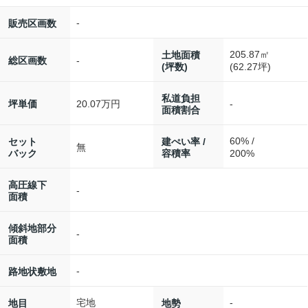
-
販売区画数
205.87㎡
土地面積
-
総区画数
(坪数)
(62.27坪)
私道負担
20.07万円
-
坪単価
面積割合
60% /
セット
建ぺい率 /
無
バック
容積率
200%
高圧線下
-
面積
傾斜地部分
-
面積
-
路地状敷地
宅地
-
地目
地勢