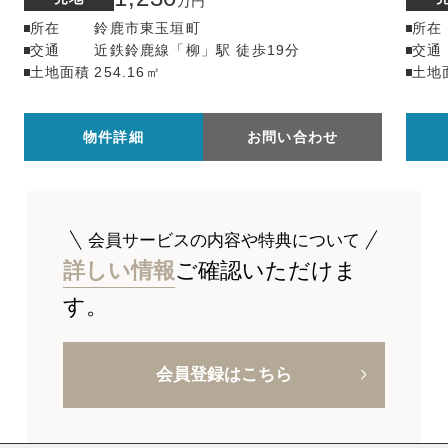
万円
所在
鈴鹿市東玉垣町
所在
交通
近鉄鈴鹿線「柳」駅 徒歩19分
交通
土地面積
254.16㎡
土地
物件詳細
お問い合わせ
会員サービスの内容や特典について
詳しい情報
ご確認いただけま
す。
会員登録はこちら