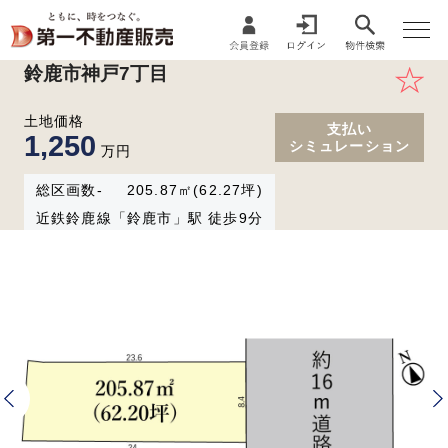
鈴鹿市神戸7丁目
土地価格
支払い
1,250
シミュレーション
万円
総区画数-
205.87㎡(62.27坪)
近鉄鈴鹿線「鈴鹿市」駅 徒歩9分