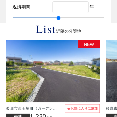
年
返済期間
List
近隣の分譲地
NEW
★
鈴鹿市東玉垣町《ガーデンヒルズ東玉垣Ⅲ 全6区画》
鈴鹿
お気に入りに追加
1,230
売地