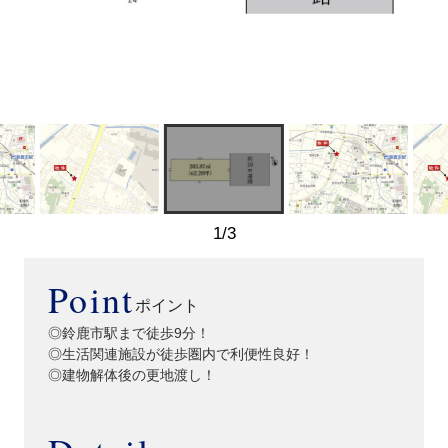
1
/
3
Point
ポイント
◎鈴鹿市駅まで徒歩9分！
◎生活関連施設が徒歩圏内で利便性良好！
◎建物解体後の更地渡し！