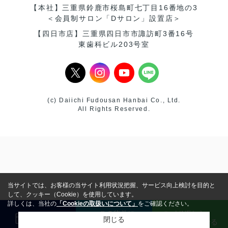
【本社】三重県鈴鹿市桜島町七丁目16番地の3
＜会員制サロン「Dサロン」設置店＞
【四日市店】三重県四日市市諏訪町3番16号
東歯科ビル203号室
(c) Daiichi Fudousan Hanbai Co., Ltd.
All Rights Reserved.
当サイトでは、お客様の当サイト利用状況把握、サービス向上検討を目的と
して、クッキー（Cookie）を使用しています。
詳しくは、当社の
「Cookieの取扱いについて」
をご確認ください。
この物件に
LINEから
来店予約
閉じる
問い合わせる
問い合わせる