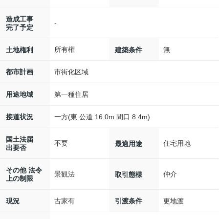
造成工事
-
完了予定
所有権
無
土地権利
建築条件
市街化区域
都市計画
第一種住居
用途地域
一方(東 公道 16.0m 間口 8.4m)
接道状況
国土法届
不要
住宅用地
最適用途
出要否
その他 法令
景観法
仲介
取引態様
上の制限
古家有
更地渡
現況
引渡条件