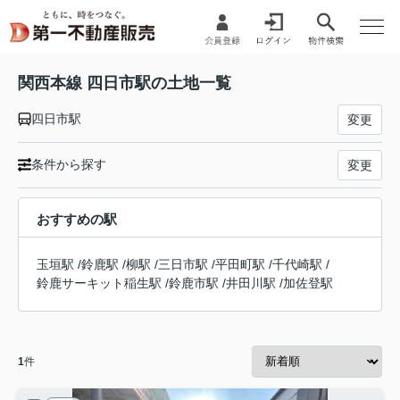
関西本線 四日市駅の土地一覧
四日市駅
変更
条件から探す
変更
おすすめの駅
玉垣駅
/
鈴鹿駅
/
柳駅
/
三日市駅
/
平田町駅
/
千代崎駅
/
鈴鹿サーキット稲生駅
/
鈴鹿市駅
/
井田川駅
/
加佐登駅
1
件