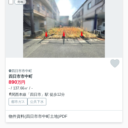
売地
四日市市中町
四日市市中町
890
万円
- / 137.66㎡ / -
関西本線「四日市」駅 徒歩12分
都市ガス
公共下水
物件資料(四日市市中町土地)PDF