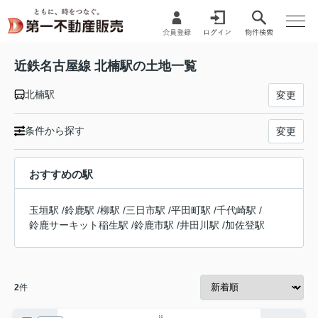
近鉄名古屋線 北楠駅の土地一覧
北楠駅
変更
条件から探す
変更
おすすめの駅
玉垣駅
/
鈴鹿駅
/
柳駅
/
三日市駅
/
平田町駅
/
千代崎駅
/
鈴鹿サーキット稲生駅
/
鈴鹿市駅
/
井田川駅
/
加佐登駅
2
件