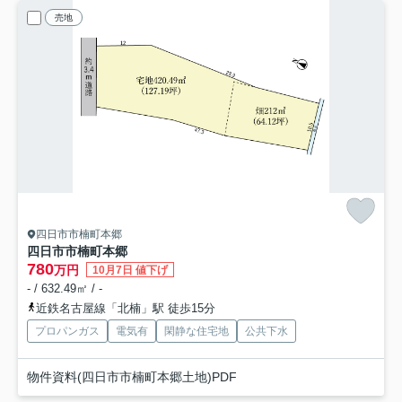
売地
四日市市楠町本郷
四日市市楠町本郷
780
万円
10月7日 値下げ
- / 632.49㎡ / -
近鉄名古屋線「北楠」駅 徒歩15分
プロパンガス
電気有
閑静な住宅地
公共下水
物件資料(四日市市楠町本郷土地)PDF