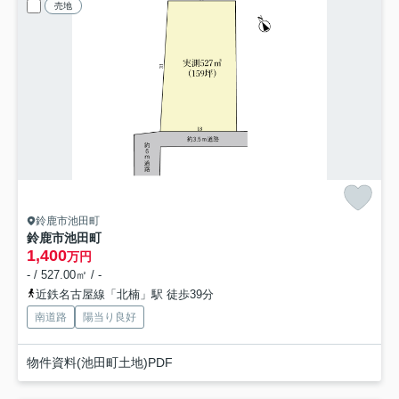
売地
鈴鹿市池田町
鈴鹿市池田町
1,400
万円
- / 527.00㎡ / -
近鉄名古屋線「北楠」駅 徒歩39分
南道路
陽当り良好
物件資料(池田町土地)PDF