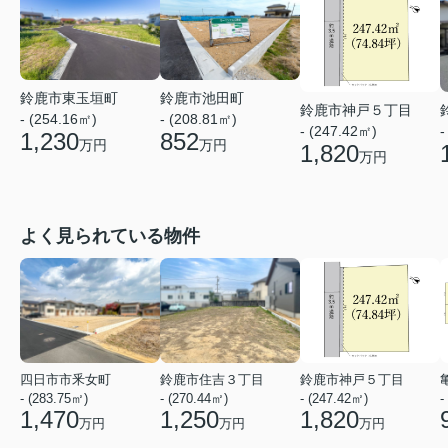
鈴鹿市東玉垣町
鈴鹿市池田町
鈴鹿市神戸５丁目
- (254.16㎡)
- (208.81㎡)
- (247.42㎡)
-
1,230
852
万円
万円
1,820
万円
よく見られている物件
四日市市釆女町
鈴鹿市住吉３丁目
鈴鹿市神戸５丁目
- (283.75㎡)
- (270.44㎡)
- (247.42㎡)
-
1,470
1,250
1,820
万円
万円
万円