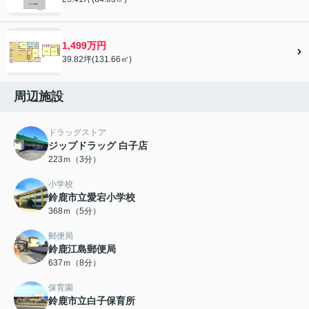
1,499万円
39.82坪(131.66㎡)
周辺施設
ドラッグストア
ジップドラッグ 白子店
223ｍ（3分）
小学校
鈴鹿市立愛宕小学校
368ｍ（5分）
郵便局
鈴鹿江島郵便局
637ｍ（8分）
保育園
鈴鹿市立白子保育所