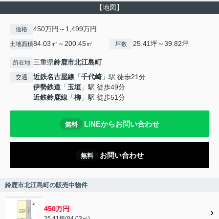
【地図】
450万円～1,499万円
価格
84.03㎡～200.45㎡
25.41坪～39.82坪
土地面積
坪数
三重県
鈴鹿市
北江島町
所在地
近鉄名古屋線
「
千代崎
」駅 徒歩21分
交通
伊勢鉄道
「
玉垣
」駅 徒歩49分
近鉄鈴鹿線
「
柳
」駅 徒歩51分
LINEからお問い合わせ
無料
お問い合わせ
無料
鈴鹿市北江島町の販売中物件
450万円
25.41坪(84.03㎡)