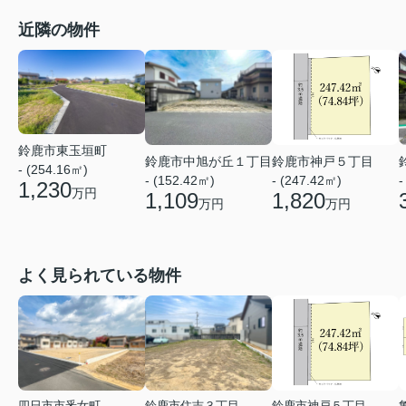
近隣の物件
鈴鹿市東玉垣町
鈴鹿市中旭が丘１丁目
鈴鹿市神戸５丁目
- (254.16㎡)
- (152.42㎡)
- (247.42㎡)
-
1,230
万円
1,109
1,820
万円
万円
よく見られている物件
四日市市釆女町
鈴鹿市住吉３丁目
鈴鹿市神戸５丁目