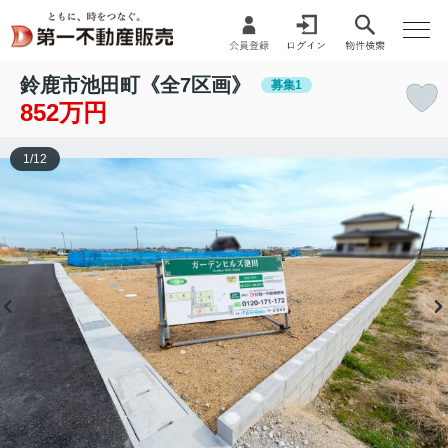
鈴鹿市池田町《全7区画》
募集1
852万円
1
/
12