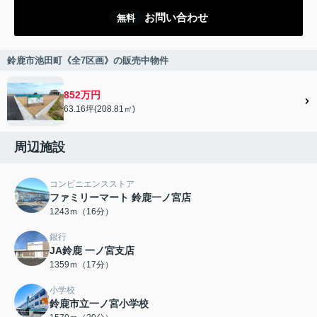
お問い合わせ
無料
鈴鹿市池田町《全7区画》の販売中物件
852万円
63.16坪(208.81㎡)
周辺施設
コンビニエンスストア
ファミリーマート 鈴鹿一ノ宮店
1243ｍ（16分）
銀行
JA鈴鹿 一ノ宮支店
1359ｍ（17分）
小学校
鈴鹿市立一ノ宮小学校