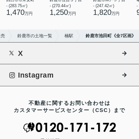
- (283.75㎡)
- (270.44㎡)
- (247.42㎡)
-
1,470
1,250
1,820
万円
万円
万円
販売
鈴鹿市の土地一覧
楠駅
鈴鹿市池田町《全7区画》
X
Instagram
不動産に関するお問い合わせは
カスタマーサービスセンター（CSC）まで