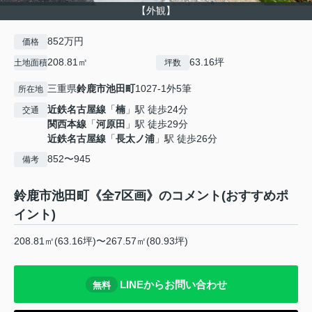
【外観】
852万円
価格
208.81㎡
63.16坪
土地面積
坪数
三重県
鈴鹿市
池田町
1027-1外5筆
所在地
近鉄名古屋線
「
楠
」駅 徒歩24分
交通
関西本線
「
河原田
」駅 徒歩29分
近鉄名古屋線
「
長太ノ浦
」駅 徒歩26分
852〜945
備考
鈴鹿市池田町《全7区画》のコメント(おすすめポ
イント)
208.81㎡(63.16坪)〜267.57㎡(80.93坪)
LINEからお問い合わせ
無料