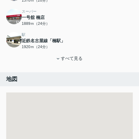
1570ｍ（20分）
スーパー
一号舘 楠店
1889ｍ（24分）
駅
近鉄名古屋線「楠駅」
1920ｍ（24分）
すべて見る
地図