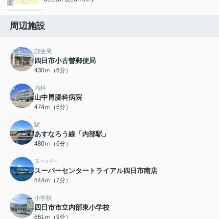
周辺施設
郵便局
四日市小古曽郵便局
430ｍ（6分）
内科
山中胃腸科病院
474ｍ（6分）
駅
あすなろう線「内部駅」
480ｍ（6分）
スーパー
スーパーセンタートライアル四日市南店
544ｍ（7分）
小学校
四日市市立内部東小学校
661ｍ（9分）