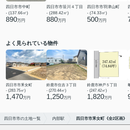
四日市市中町
四日市市笹川４丁目
四日市市羽津山町
- (137.66㎡)
- (288.42㎡)
- (74.33㎡)
-
890
880
500
万円
万円
万円
よく見られている物件
四日市市釆女町
鈴鹿市住吉３丁目
鈴鹿市神戸５丁目
- (283.75㎡)
- (270.44㎡)
- (247.42㎡)
-
1,470
1,250
1,820
万円
万円
万円
四日市市の土地一覧
内部駅
四日市市釆女町《全2区画》