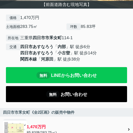
【前面道路含む現地写真】
1,470万円
価格
283.75㎡
85.83坪
土地面積
坪数
三重県
四日市市
釆女町
114-1
所在地
四日市あすなろう
「
内部
」駅 徒歩6分
交通
四日市あすなろう
「
小古曽
」駅 徒歩14分
関西本線
「
河原田
」駅 徒歩38分
LINEからお問い合わせ
無料
お問い合わせ
無料
四日市市釆女町《全2区画》の販売中物件
1,470万円
85.83坪(283.75㎡)