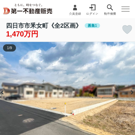
四日市市釆女町《全2区画》
募集1
1,470万円
1
/
9