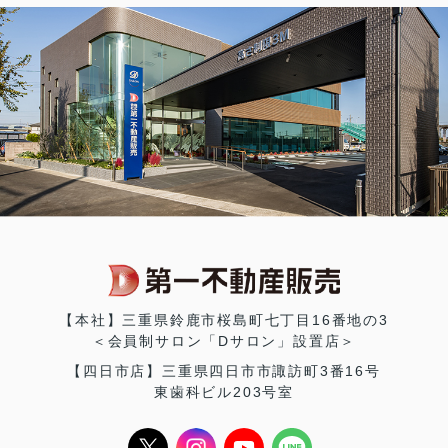
【本社】三重県鈴鹿市桜島町七丁目16番地の3
＜会員制サロン「Dサロン」設置店＞
【四日市店】三重県四日市市諏訪町3番16号
東歯科ビル203号室