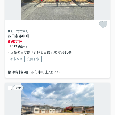
四日市市中町
四日市市中町
890
万円
- / 137.66㎡ / -
近鉄名古屋線「近鉄四日市」駅 徒歩19分
都市ガス
公共下水
物件資料(四日市市中町土地)PDF
売地