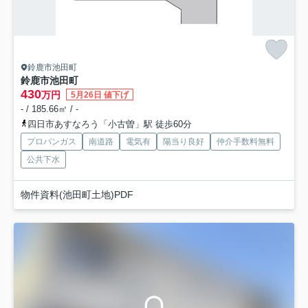
鈴鹿市池田町
鈴鹿市池田町
430
万円
5月26日 値下げ
- / 185.66㎡ / -
四日市あすなろう「小古曽」駅 徒歩60分
プロパンガス
南道路
電気有
陽当り良好
仲介手数料無料
公共下水
物件資料(池田町土地)PDF