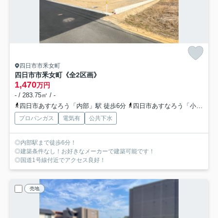
四日市市釆女町
四日市市釆女町《全2区画》
1,470
万円
- / 283.75㎡ / -
四日市あすなろう「内部」駅 徒歩6分
四日市あすなろう「小古曽」駅 徒歩14分
プロパンガス
電気有
公共下水
◎内部駅まで徒歩6分！
◎建築条件なし！お好きなメーカーで建築可能です！
◎国道1号線付近でアクセス良好！
売地