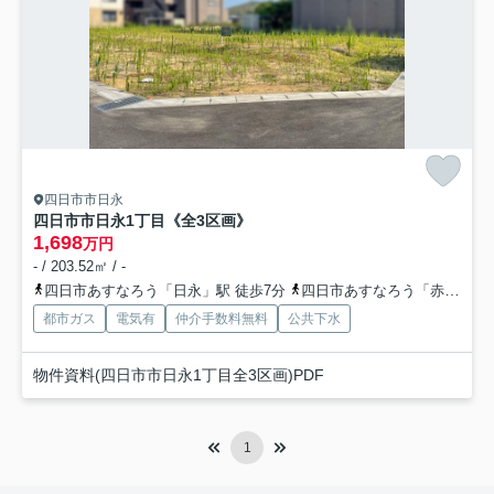
四日市市日永
四日市市日永1丁目《全3区画》
1,698
万円
- / 203.52㎡ / -
四日市あすなろう「日永」駅 徒歩7分
四日市あすなろう「赤堀」駅 徒歩8分
都市ガス
電気有
仲介手数料無料
公共下水
物件資料(四日市市日永1丁目全3区画)PDF
1