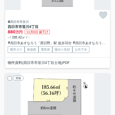
四日市市笹川
四日市市笹川4丁目
880
万円
11月8日 値下げ
- / 288.42㎡ / -
四日市あすなろう「西日野」駅 徒歩32分
四日市あすなろう「泊」駅 徒歩46分
都市ガス
南道路
電気有
陽当り良好
公共下水
物件資料(四日市市笹川4丁目土地)PDF
売地