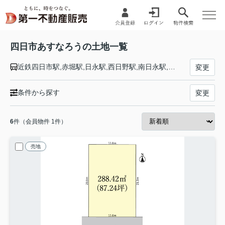
四日市あすなろうの土地一覧
近鉄四日市駅,赤堀駅,日永駅,西日野駅,南日永駅,泊駅,追分駅,小古曽駅,内部駅
変更
条件から探す
変更
6
件（会員物件 1件）
売地