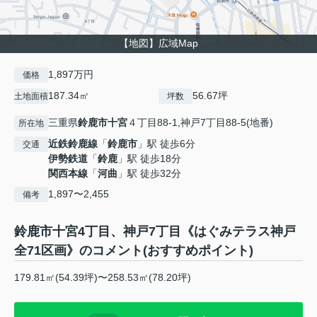
【地図】広域Map
1,897万円
価格
187.34㎡
56.67坪
土地面積
坪数
三重県
鈴鹿市
十宮
４丁目88-1,神戸7丁目88-5(地番)
所在地
近鉄鈴鹿線
「
鈴鹿市
」駅 徒歩6分
交通
伊勢鉄道
「
鈴鹿
」駅 徒歩18分
関西本線
「
河曲
」駅 徒歩32分
1,897〜2,455
備考
鈴鹿市十宮4丁目、神戸7丁目《はぐみテラス神戸
全71区画》のコメント(おすすめポイント)
179.81㎡(54.39坪)〜258.53㎡(78.20坪)