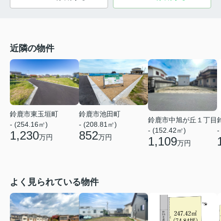
近隣の物件
鈴鹿市東玉垣町
鈴鹿市池田町
鈴鹿市中旭が丘１丁目
- (254.16㎡)
- (208.81㎡)
- (152.42㎡)
-
1,230
852
万円
万円
1,109
万円
よく見られている物件