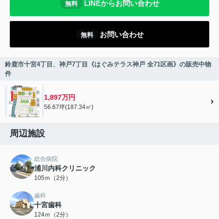
LINEからお問い合わせ
無料
お問い合わせ
無料
鈴鹿市十宮4丁目、神戸7丁目《はぐみテラス神戸 全71区画》の販売中物
件
1,897万円
56.67坪(187.34㎡)
周辺施設
総合病院
浦川内科クリニック
105ｍ（2分）
歯科
十宮歯科
124ｍ（2分）