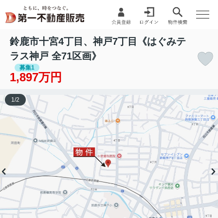
鈴鹿市十宮4丁目、神戸7丁目《はぐみテ
ラス神戸 全71区画》
募集1
1,897万円
1
/
2