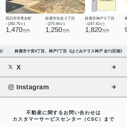
四日市市釆女町
鈴鹿市住吉３丁目
鈴鹿市神戸５丁目
- (283.75㎡)
- (270.44㎡)
- (247.42㎡)
-
1,470
1,250
1,820
万円
万円
万円
駅
鈴鹿市十宮4丁目、神戸7丁目《はぐみテラス神戸 全71区画》
X
Instagram
不動産に関するお問い合わせは
カスタマーサービスセンター（CSC）まで