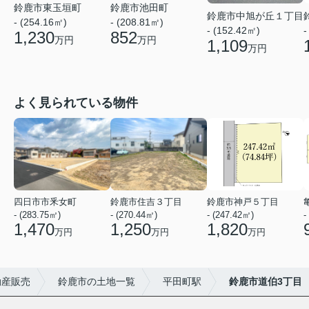
鈴鹿市東玉垣町
鈴鹿市池田町
鈴鹿市中旭が丘１丁目
- (254.16㎡)
- (208.81㎡)
- (152.42㎡)
-
1,230
852
万円
万円
1,109
万円
よく見られている物件
四日市市釆女町
鈴鹿市住吉３丁目
鈴鹿市神戸５丁目
- (283.75㎡)
- (270.44㎡)
- (247.42㎡)
-
1,470
1,250
1,820
万円
万円
万円
動産販売
鈴鹿市の土地一覧
平田町駅
鈴鹿市道伯3丁目