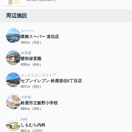
周辺施設
スーパー
業務スーパー 道伯店
343ｍ（5分）
保育園
愛和保育園
406ｍ（6分）
コンビニエンスストア
セブンイレブン 鈴鹿道伯5丁目店
607ｍ（8分）
小学校
鈴鹿市立飯野小学校
664ｍ（9分）
内科
しもむら内科
941ｍ（12分）