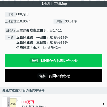
【地図】広域Map
600万円
価格
110.80㎡
33.51坪
土地面積
坪数
三重県
鈴鹿市
道伯
３丁目17-11
所在地
近鉄鈴鹿線
「
平田町
」駅 徒歩17分
交通
近鉄鈴鹿線
「
三日市
」駅 徒歩36分
伊勢鉄道
「
玉垣
」駅 徒歩42分
LINEからお問い合わせ
無料
お問い合わせ
無料
鈴鹿市道伯3丁目の販売中物件
600万円
33.51坪(110.80㎡)