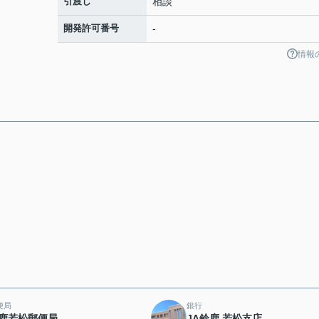
引渡し
相談
開発許可番号
-
情報
便局
銀行
鹿若松郵便局
JA鈴鹿 若松支店