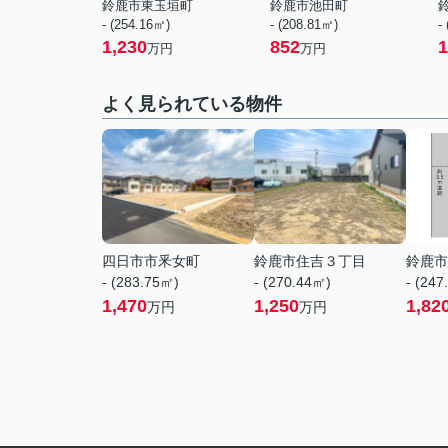
鈴鹿市東玉垣町
鈴鹿市池田町
- (254.16㎡)
- (208.81㎡)
-
1,230
852
1
万円
万円
よく見られている物件
四日市市釆女町
鈴鹿市住吉３丁目
鈴鹿市
- (283.75㎡)
- (270.44㎡)
- (247
1,470
1,250
1,82
万円
万円