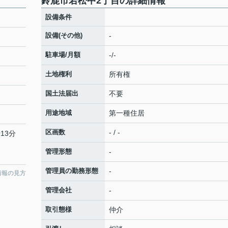
鈴鹿市若松中2丁目の詳細情報
設備条件
設備(その他)
-
駐車場/月額
-/-
土地権利
所有権
国土法届出
不要
用途地域
第一種住居
区画数
- / -
13分
管理形態
-
管理員の勤務形態
-
情報の見方
管理会社
-
取引態様
仲介