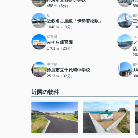
458ｍ（6分）
5
駅
銀
近鉄名古屋線「伊勢若松駅」
三
1040ｍ（13分）
1
保育園
コ
みそら保育園
フ
1761ｍ（23分）
店
2
中学校
銀
鈴鹿市立千代崎中学校
J
2517ｍ（32分）
3
近隣の物件