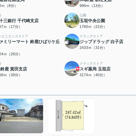
90ｍ（8分）
999ｍ（13分）
行
公園
十三銀行 千代崎支店
玉垣中央公園
307ｍ（17分）
1760ｍ（22分）
ンビニエンスストア
ドラッグストア
ァミリーマート 鈴鹿ひばりケ丘
ジップドラッグ 白子店
2433ｍ（31分）
024ｍ（26分）
行
ドラッグストア
A鈴鹿 箕田支店
スギ薬局 玉垣店
068ｍ（39分）
3174ｍ（40分）