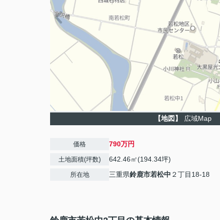
【地図】
広域Map
790万円
価格
642.46㎡(194.34坪)
土地面積(坪数)
三重県
鈴鹿市
若松中
２丁目18-18
所在地