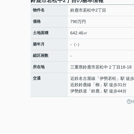
鈴鹿市若松中2丁目の基本情報
物件名
鈴鹿市若松中2丁目
価格
790万円
土地面積
642.46㎡
築年月
-（-）
総区画数
-
所在地
三重県
鈴鹿市
若松中
２丁目18-18
交通
近鉄名古屋線
「
伊勢若松
」駅 徒歩
近鉄鈴鹿線
「
柳
」駅 徒歩31分
伊勢鉄道
「
鈴鹿
」駅 徒歩44分