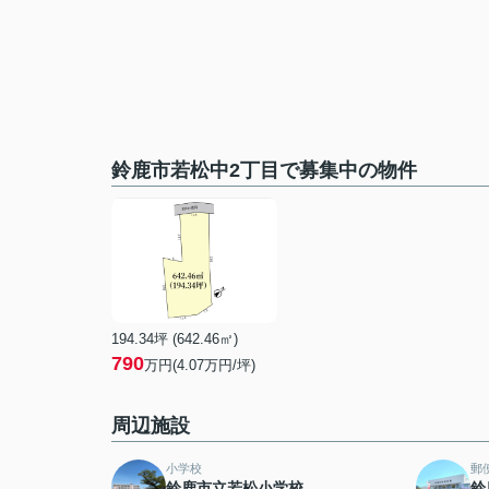
鈴鹿市若松中2丁目で募集中の物件
194.34坪 (642.46㎡)
790
万円(4.07万円/坪)
周辺施設
小学校
郵
鈴鹿市立若松小学校
鈴