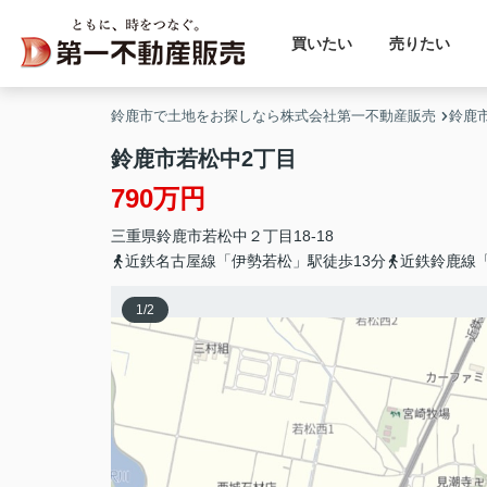
買いたい
売りたい
鈴鹿市で土地をお探しなら株式会社第一不動産販売
鈴鹿
鈴鹿市若松中2丁目
790万円
三重県
鈴鹿市
若松中
２丁目18-18
近鉄名古屋線「伊勢若松」駅徒歩13分
近鉄鈴鹿線「
1
/
2