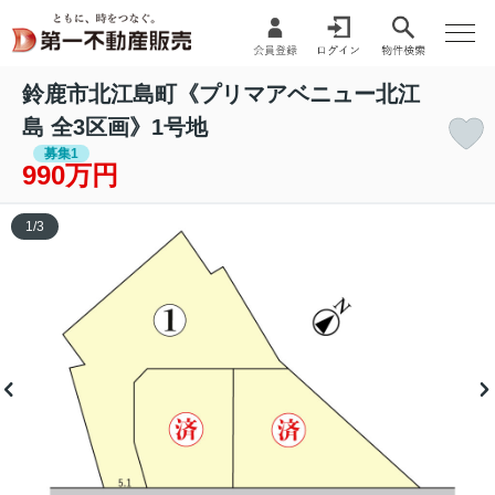
鈴鹿市北江島町《プリマアベニュー北江
島 全3区画》1号地
募集1
990万円
1
/
3