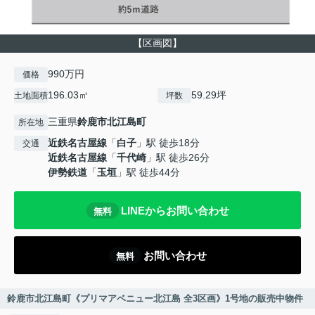
【区画図】
990万円
価格
196.03㎡
59.29坪
土地面積
坪数
三重県
鈴鹿市
北江島町
所在地
近鉄名古屋線
「
白子
」駅 徒歩18分
交通
近鉄名古屋線
「
千代崎
」駅 徒歩26分
伊勢鉄道
「
玉垣
」駅 徒歩44分
LINEからお問い合わせ
無料
お問い合わせ
無料
鈴鹿市北江島町《プリマアベニュー北江島 全3区画》1号地の販売中物件