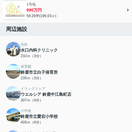
1号地
990万円
59.29坪(196.03㎡)
周辺施設
内科
水口内科クリニック
232ｍ（3分）
保育園
鈴鹿市立白子保育所
235ｍ（3分）
ドラッグストア
ウエルシア 鈴鹿中江島町店
307ｍ（4分）
小学校
鈴鹿市立愛宕小学校
405ｍ（6分）