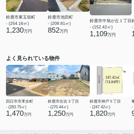
鈴鹿市東玉垣町
鈴鹿市池田町
鈴鹿市中旭が丘１丁目
- (254.16㎡)
- (208.81㎡)
- (152.42㎡)
-
1,230
852
万円
万円
1,109
万円
よく見られている物件
四日市市釆女町
鈴鹿市住吉３丁目
鈴鹿市神戸５丁目
- (283.75㎡)
- (270.44㎡)
- (247.42㎡)
-
1,470
1,250
1,820
万円
万円
万円