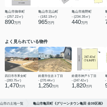
亀山市御幸町
亀山市北山町
亀山市南野町
- (257.22㎡)
- (182.19㎡)
- (234.35㎡)
-
890
965
440
万円
万円
万円
よく見られている物件
四日市市釆女町
鈴鹿市住吉３丁目
鈴鹿市神戸５丁目
- (283.75㎡)
- (270.44㎡)
- (247.42㎡)
-
1,470
1,250
1,820
万円
万円
万円
山市の土地一覧
亀山市亀田町《グリーンタウン亀田 全39区画》