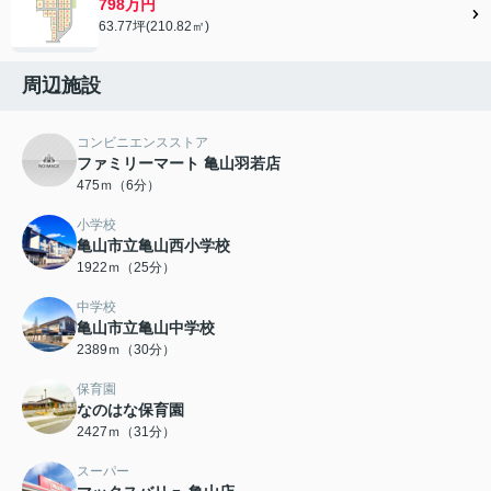
798万円
63.77坪(210.82㎡)
周辺施設
コンビニエンスストア
ファミリーマート 亀山羽若店
475ｍ（6分）
小学校
亀山市立亀山西小学校
1922ｍ（25分）
中学校
亀山市立亀山中学校
2389ｍ（30分）
保育園
なのはな保育園
2427ｍ（31分）
スーパー