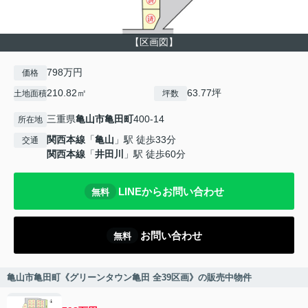
【区画図】
798万円
価格
210.82㎡
63.77坪
土地面積
坪数
三重県
亀山市
亀田町
400-14
所在地
関西本線
「
亀山
」駅 徒歩33分
交通
関西本線
「
井田川
」駅 徒歩60分
LINEからお問い合わせ
無料
お問い合わせ
無料
亀山市亀田町《グリーンタウン亀田 全39区画》の販売中物件