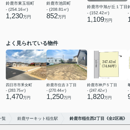
鈴鹿市東玉垣町
鈴鹿市池田町
鈴鹿市中旭が丘１丁目
- (254.16㎡)
- (208.81㎡)
- (152.42㎡)
-
1,230
852
万円
万円
1,109
万円
よく見られている物件
四日市市釆女町
鈴鹿市住吉３丁目
鈴鹿市神戸５丁目
- (283.75㎡)
- (270.44㎡)
- (247.42㎡)
-
1,470
1,250
1,820
万円
万円
万円
一覧
鈴鹿サーキット稲生駅
鈴鹿市稲生西2丁目《全2区画》