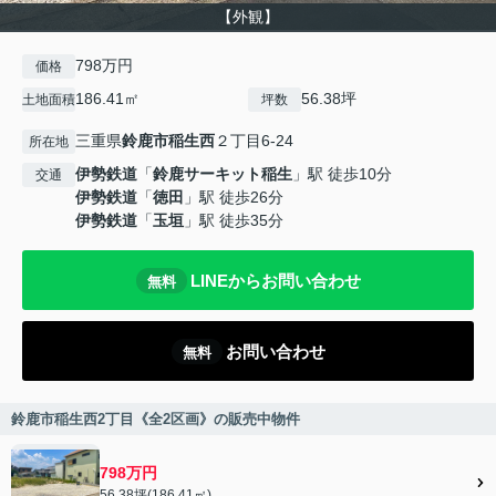
【外観】
798万円
価格
186.41㎡
56.38坪
土地面積
坪数
三重県
鈴鹿市
稲生西
２丁目6-24
所在地
伊勢鉄道
「
鈴鹿サーキット稲生
」駅 徒歩10分
交通
伊勢鉄道
「
徳田
」駅 徒歩26分
伊勢鉄道
「
玉垣
」駅 徒歩35分
LINEからお問い合わせ
無料
お問い合わせ
無料
鈴鹿市稲生西2丁目《全2区画》の販売中物件
798万円
56.38坪(186.41㎡)