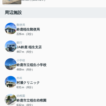
周辺施設
郵便局
鈴鹿稲生郵便局
226ｍ（3分）
銀行
JA鈴鹿 稲生支店
467ｍ（6分）
小学校
鈴鹿市立稲生小学校
469ｍ（6分）
外科
村瀬クリニック
631ｍ（8分）
幼稚園
鈴鹿市立稲生幼稚園
632ｍ（8分）