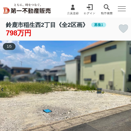
鈴鹿市稲生西2丁目《全2区画》
募集1
798万円
1
/
5