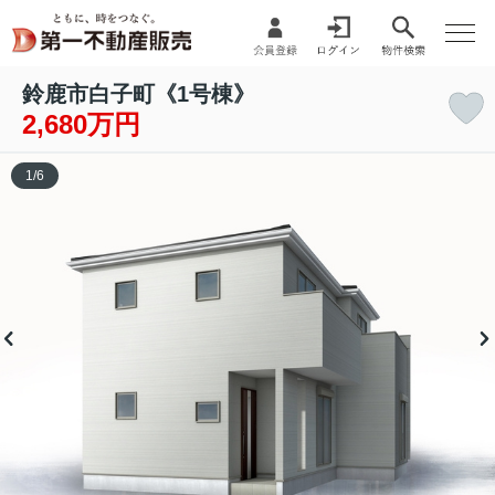
鈴鹿市白子町《1号棟》
2,680万円
1
/
6