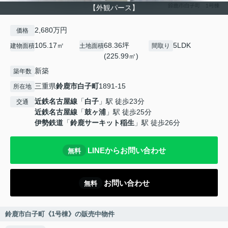
【外観パース】
2,680万円
価格
105.17㎡
68.36坪
5LDK
建物面積
土地面積
間取り
(225.99㎡)
新築
築年数
三重県
鈴鹿市
白子町
1891-15
所在地
近鉄名古屋線
「
白子
」駅 徒歩23分
交通
近鉄名古屋線
「
鼓ヶ浦
」駅 徒歩25分
伊勢鉄道
「
鈴鹿サーキット稲生
」駅 徒歩26分
LINEからお問い合わせ
無料
お問い合わせ
無料
鈴鹿市白子町《1号棟》の販売中物件