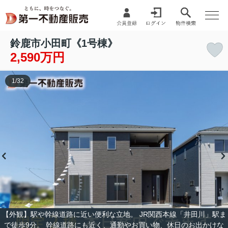
鈴鹿市小田町《1号棟》
2,590万円
1
/
32
【外観】駅や幹線道路に近い便利な立地。 JR関西本線「井田川」駅ま
で徒歩9分。 幹線道路にも近く、通勤やお買い物、休日のお出かけな