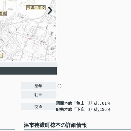
-(-)
築年
-
駐車
関西本線
「
亀山
」駅 徒歩81分
交通
紀勢本線
「
下庄
」駅 徒歩96分
津市芸濃町椋本の詳細情報