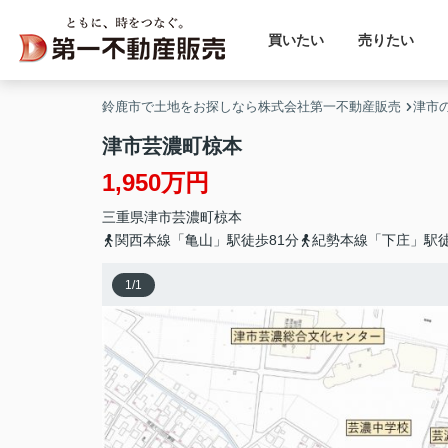
買いたい
売りたい
鈴鹿市で土地をお探しなら株式会社第一不動産販売
津市
津市芸濃町椋本
1,950万円
三重県
津市
芸濃町椋本
関西本線「亀山」駅徒歩81分
紀勢本線「下庄」駅徒
1
/
1