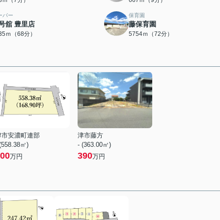
93ｍ（7分）
667ｍ（9分）
ーパー
保育園
号舘 豊里店
藤保育園
435ｍ（68分）
5754ｍ（72分）
津市安濃町連部
津市藤方
 (558.38㎡)
- (363.00㎡)
00
390
万円
万円