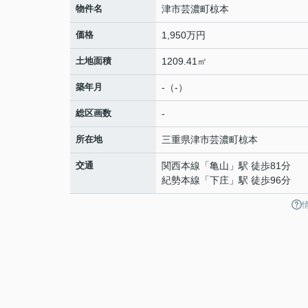
物件名
津市芸濃町椋本
価格
1,950万円
土地面積
1209.41㎡
築年月
-（-）
総区画数
-
所在地
三重県
津市
芸濃町椋本
交通
関西本線
「
亀山
」駅 徒歩81分
紀勢本線
「
下庄
」駅 徒歩96分