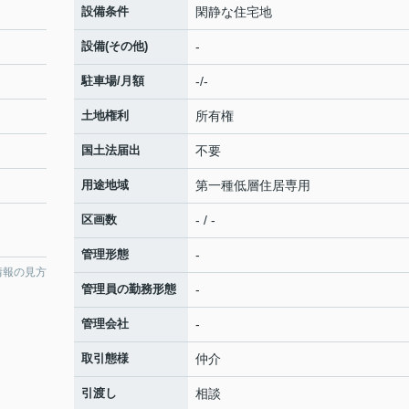
設備条件
閑静な住宅地
設備(その他)
-
駐車場/月額
-/-
土地権利
所有権
国土法届出
不要
用途地域
第一種低層住居専用
区画数
- / -
管理形態
-
情報の見方
管理員の勤務形態
-
管理会社
-
取引態様
仲介
引渡し
相談