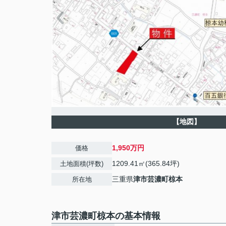
【地図】
1,950万円
価格
1209.41㎡(365.84坪)
土地面積(坪数)
三重県
津市
芸濃町椋本
所在地
津市芸濃町椋本の基本情報