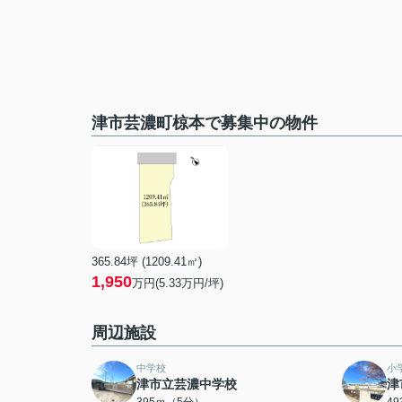
津市芸濃町椋本で募集中の物件
365.84坪 (1209.41㎡)
1,950
万円(5.33万円/坪)
周辺施設
中学校
小
津市立芸濃中学校
津