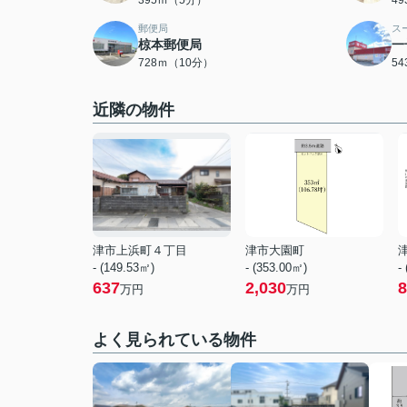
395ｍ（5分）
4
郵便局
ス
椋本郵便局
一
728ｍ（10分）
5
近隣の物件
津市上浜町４丁目
津市大園町
- (149.53㎡)
- (353.00㎡)
-
637
2,030
8
万円
万円
よく見られている物件