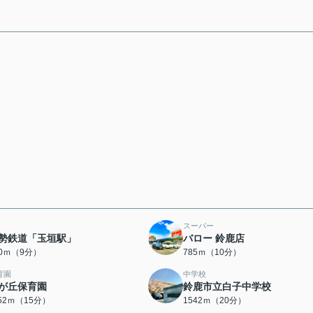
スーパー
勢鉄道「玉垣駅」
バロー 鈴鹿店
20ｍ（9分）
785ｍ（10分）
育園
中学校
が丘保育園
鈴鹿市立白子中学校
152ｍ（15分）
1542ｍ（20分）