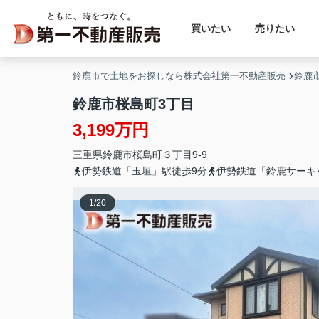
買いたい
売りたい
鈴鹿市で土地をお探しなら株式会社第一不動産販売
鈴鹿
鈴鹿市桜島町3丁目
3,199万円
三重県
鈴鹿市
桜島町
３丁目9-9
伊勢鉄道「玉垣」駅徒歩9分
伊勢鉄道「鈴鹿サーキ
1
/
20