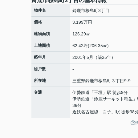
鈴鹿市桜島町3丁目の基本情報
物件名
鈴鹿市桜島町3丁目
価格
3,199万円
建物面積
126.29㎡
土地面積
62.42坪(206.35㎡)
築年月
2001年5月（築25年）
総戸数
-
所在地
三重県
鈴鹿市
桜島町
３丁目9-9
交通
伊勢鉄道
「
玉垣
」駅 徒歩9分
伊勢鉄道
「
鈴鹿サーキット稲生
」
36分
近鉄名古屋線
「
白子
」駅 徒歩38