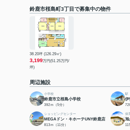
鈴鹿市桜島町3丁目で募集中の物件
38.20坪 (126.29㎡)
3,199
万円(51.25万円/
坪)
周辺施設
小学校
駅
鈴鹿市立桜島小学校
伊
392ｍ（5分）
7
ショッピングセンター
保
MEGAドン・キホーテUNY鈴鹿店
旭
813ｍ（11分）
1