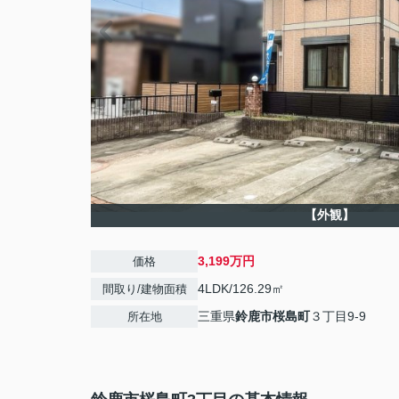
【外観】
3,199万円
価格
4LDK/126.29㎡
間取り/建物面積
三重県
鈴鹿市
桜島町
３丁目9-9
所在地