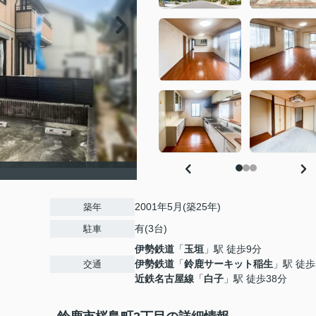
2001年5月(築25年)
築年
有(3台)
駐車
伊勢鉄道
「
玉垣
」駅 徒歩9分
伊勢鉄道
「
鈴鹿サーキット稲生
」駅 徒歩
交通
近鉄名古屋線
「
白子
」駅 徒歩38分