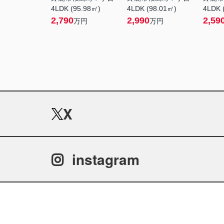
4LDK (95.98㎡)
4LDK (98.01㎡)
4LDK 
2,790
2,990
2,59
万円
万円
X
instagram