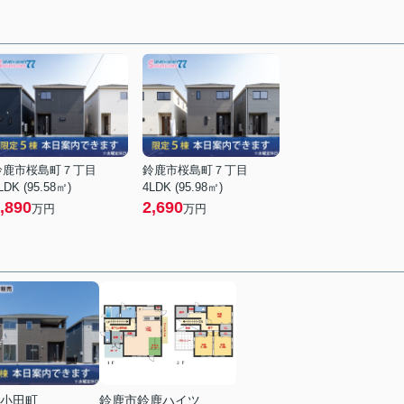
鈴鹿市桜島町７丁目
鈴鹿市桜島町７丁目
LDK (95.58㎡)
4LDK (95.98㎡)
,890
2,690
万円
万円
小田町
鈴鹿市鈴鹿ハイツ