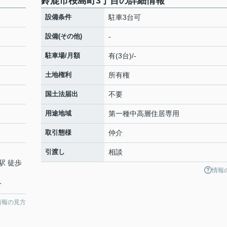
鈴鹿市桜島町3丁目の詳細情報
設備条件
駐車3台可
設備(その他)
-
駐車場/月額
有(3台)/-
土地権利
所有権
国土法届出
不要
用途地域
第一種中高層住居専用
取引態様
仲介
引渡し
相談
駅 徒歩
情報
分
情報の見方