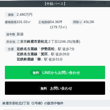
【外観パース】
2,480万円
価格
101.03㎡
54.36坪
4SLDK
建物面積
土地面積
間取り
(179.72㎡)
新築
築年数
三重県
鈴鹿市
若松北
２丁目1246-25(地番)
所在地
近鉄名古屋線
「
伊勢若松
」駅 徒歩7分
交通
近鉄名古屋線
「
箕田
」駅 徒歩26分
近鉄鈴鹿線
「
柳
」駅 徒歩31分
LINEからお問い合わせ
無料
お問い合わせ
無料
鈴鹿市若松北2丁目《1号棟》の販売中物件