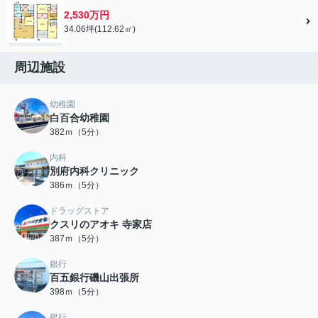
2,530万円
34.06坪(112.62㎡)
周辺施設
幼稚園
白百合幼稚園
382ｍ（5分）
内科
別府内科クリニック
386ｍ（5分）
ドラッグストア
クスリのアオキ 寺家店
387ｍ（5分）
銀行
百五銀行磯山出張所
398ｍ（5分）
銀行