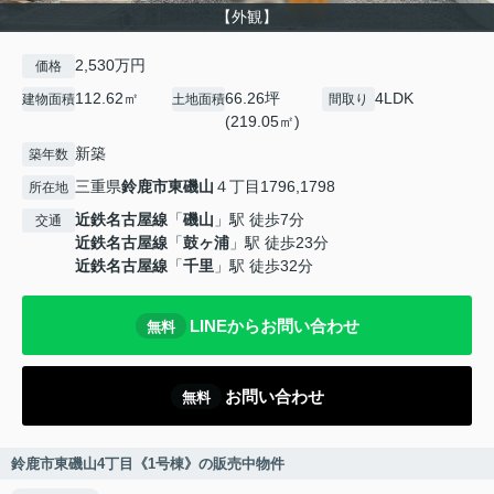
【外観】
2,530万円
価格
112.62㎡
66.26坪
4LDK
建物面積
土地面積
間取り
(219.05㎡)
新築
築年数
三重県
鈴鹿市
東磯山
４丁目1796,1798
所在地
近鉄名古屋線
「
磯山
」駅 徒歩7分
交通
近鉄名古屋線
「
鼓ヶ浦
」駅 徒歩23分
近鉄名古屋線
「
千里
」駅 徒歩32分
LINEからお問い合わせ
無料
お問い合わせ
無料
鈴鹿市東磯山4丁目《1号棟》の販売中物件