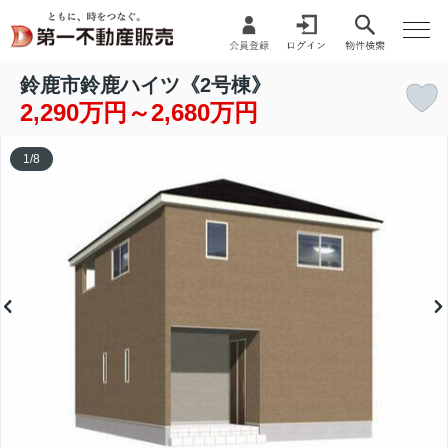
鈴鹿市鈴鹿ハイツ《2号棟》
2,290万円～2,680万円
1
/
8