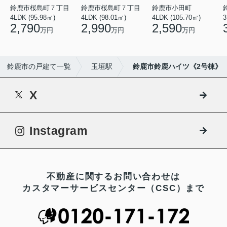
鈴鹿市桜島町７丁目
鈴鹿市桜島町７丁目
鈴鹿市小田町
4LDK (95.98㎡)
4LDK (98.01㎡)
4LDK (105.70㎡)
3
2,790
2,990
2,590
万円
万円
万円
鈴鹿市の戸建て一覧
玉垣駅
鈴鹿市鈴鹿ハイツ《2号棟》
X
Instagram
不動産に関するお問い合わせは
カスタマーサービスセンター（CSC）まで