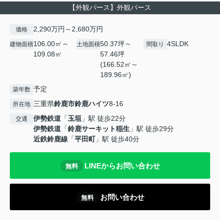
【外観パース】外観パース
2,290万円～2,680万円
価格
106.00㎡～
50.37坪～
4SLDK
建物面積
土地面積
間取り
109.08㎡
57.46坪
(166.52㎡～
189.96㎡)
予定
築年数
三重県
鈴鹿市
鈴鹿ハイツ
8-16
所在地
伊勢鉄道
「
玉垣
」駅 徒歩22分
交通
伊勢鉄道
「
鈴鹿サーキット稲生
」駅 徒歩29分
近鉄鈴鹿線
「
平田町
」駅 徒歩40分
LINEからお問い合わせ
無料
お問い合わせ
無料