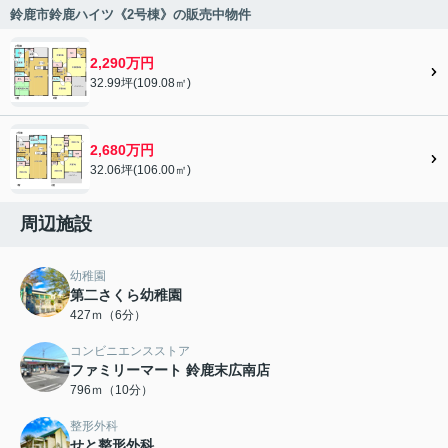
鈴鹿市鈴鹿ハイツ《2号棟》の販売中物件
2,290万円
32.99坪(109.08㎡)
2,680万円
32.06坪(106.00㎡)
周辺施設
幼稚園
第二さくら幼稚園
427ｍ（6分）
コンビニエンスストア
ファミリーマート 鈴鹿末広南店
796ｍ（10分）
整形外科
せと整形外科