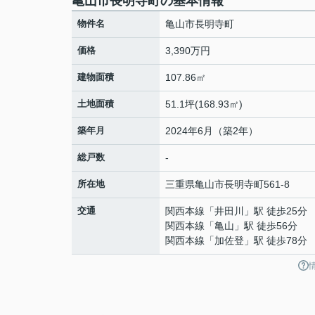
亀山市長明寺町の基本情報
物件名
亀山市長明寺町
価格
3,390万円
建物面積
107.86㎡
土地面積
51.1坪(168.93㎡)
築年月
2024年6月（築2年）
総戸数
-
所在地
三重県
亀山市
長明寺町
561-8
交通
関西本線
「
井田川
」駅 徒歩25分
関西本線
「
亀山
」駅 徒歩56分
関西本線
「
加佐登
」駅 徒歩78分