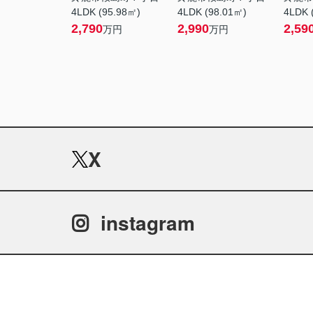
4LDK (95.98㎡)
4LDK (98.01㎡)
4LDK 
2,790
2,990
2,59
万円
万円
X
instagram