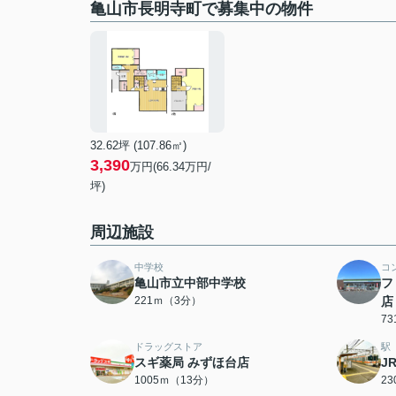
亀山市長明寺町で募集中の物件
32.62坪 (107.86㎡)
3,390
万円(66.34万円/
坪)
周辺施設
中学校
コ
亀山市立中部中学校
フ
221ｍ（3分）
店
7
ドラッグストア
駅
スギ薬局 みずほ台店
J
1005ｍ（13分）
2