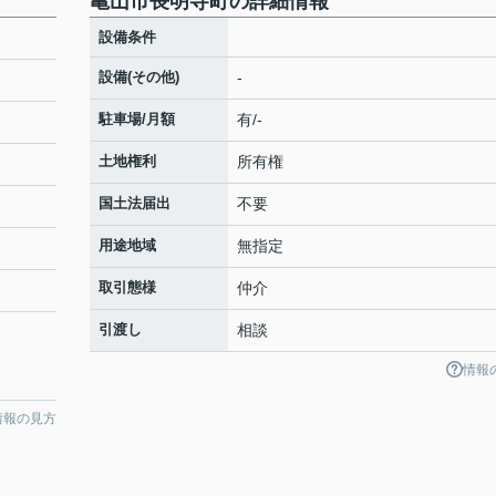
亀山市長明寺町の詳細情報
設備条件
設備(その他)
-
駐車場/月額
有/-
土地権利
所有権
国土法届出
不要
用途地域
無指定
取引態様
仲介
引渡し
相談
情報
情報の見方