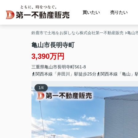
買いたい
売りたい
鈴鹿市で土地をお探しなら株式会社第一不動産販売
亀山
亀山市長明寺町
3,390万円
三重県
亀山市
長明寺町
561-8
関西本線「井田川」駅徒歩25分
関西本線「亀山」駅
1
/
4