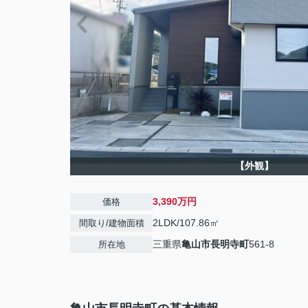
【外観】
3,390万円
価格
2LDK/107.86㎡
間取り/建物面積
三重県
亀山市
長明寺町
561-8
所在地