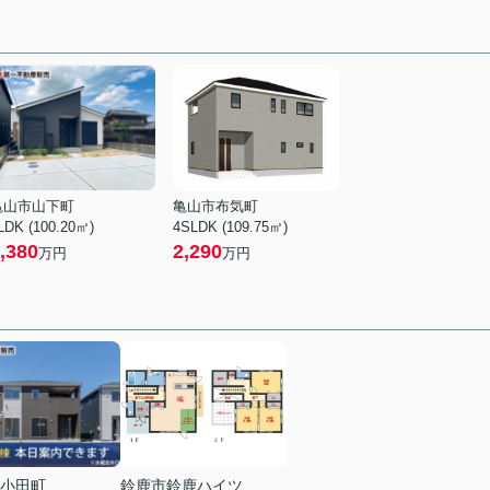
亀山市山下町
亀山市布気町
LDK (100.20㎡)
4SLDK (109.75㎡)
,380
2,290
万円
万円
小田町
鈴鹿市鈴鹿ハイツ