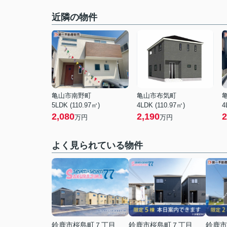
近隣の物件
亀山市南野町
亀山市布気町
5LDK (110.97㎡)
4LDK (110.97㎡)
4
2,080
2,190
2
万円
万円
よく見られている物件
鈴鹿市桜島町７丁目
鈴鹿市桜島町７丁目
鈴鹿市