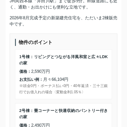
JR関西本線「井田川駅」まで徒歩9分。幹線道路にも近
く、通勤・お出かけにも便利な立地です。
2026年8月完成予定の新築建売住宅を、ただいま2棟販売
中です。
物件のポイント
1号棟：リビングとつながる洋風和室と広々LDK
の家
2,590万円
価格：
月々66,104円
お支払い例：
※頭金0円・ボーナス払い0円・40年返済・三十三銀
行でお借入れの場合〈変動金利1.05％〉
2号棟：畳コーナーと快適収納のパントリー付き
の家
2,490万円
価格：